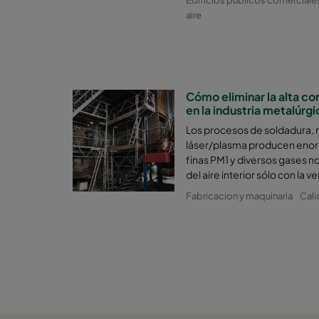
aire
Cómo eliminar la alta co
en la industria metalúrgi
Los procesos de soldadura, 
láser/plasma producen enor
finas PM1 y diversos gases n
del aire interior sólo con la ve
Fabricacion y maquinaria
Cali