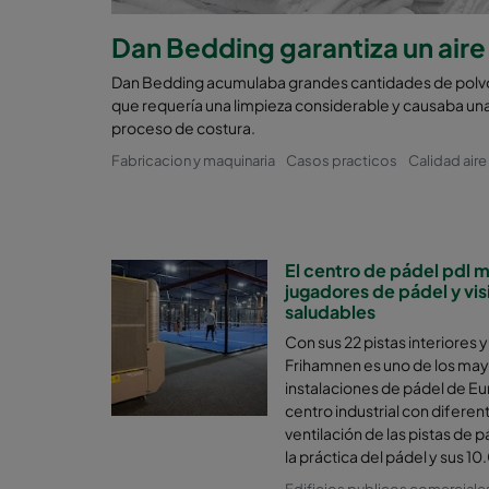
Dan Bedding garantiza un aire
Dan Bedding acumulaba grandes cantidades de polvo en
que requería una limpieza considerable y causaba un
proceso de costura.
Fabricacion y maquinaria
Casos practicos
Calidad aire
El centro de pádel pdl me
jugadores de pádel y vis
saludables
Con sus 22 pistas interiores y
Frihamnen es uno de los ma
instalaciones de pádel de E
centro industrial con diferent
ventilación de las pistas de 
la práctica del pádel y sus 1
Edificios publicos comerciale