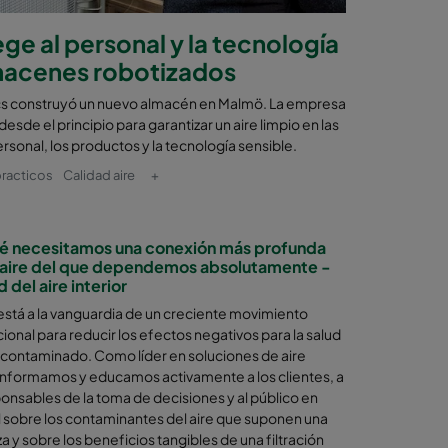
ege al personal y la tecnología
lmacenes robotizados
cs construyó un nuevo almacén en Malmö. La empresa
sde el principio para garantizar un aire limpio en las
rsonal, los productos y la tecnología sensible.
racticos
Calidad aire
+
é necesitamos una conexión más profunda
 aire del que dependemos absolutamente -
 del aire interior
está a la vanguardia de un creciente movimiento
cional para reducir los efectos negativos para la salud
e contaminado. Como líder en soluciones de aire
 informamos y educamos activamente a los clientes, a
ponsables de la toma de decisiones y al público en
 sobre los contaminantes del aire que suponen una
 y sobre los beneficios tangibles de una filtración