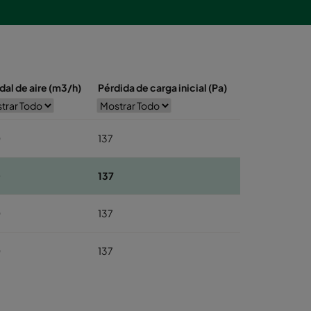
al de aire (m3/h)
Pérdida de carga inicial (Pa)
0
137
0
137
0
137
0
137