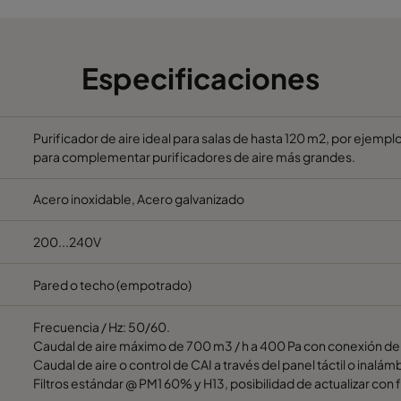
Especificaciones
Purificador de aire ideal para salas de hasta 120 m2, por ejemp
para complementar purificadores de aire más grandes.
Acero inoxidable, Acero galvanizado
200...240V
Pared o techo (empotrado)
Frecuencia / Hz: 50/60.
Caudal de aire máximo de 700 m3 / h a 400 Pa con conexión d
Caudal de aire o control de CAI a través del panel táctil o inal
Filtros estándar @ PM1 60% y H13, posibilidad de actualizar con f