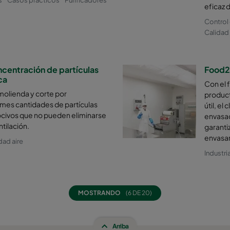
eficaz d
Control 
Calidad 
ncentración de partículas
Food2t
ca
Con el f
molienda y corte por
product
mes cantidades de partículas
útil, el
ocivos que no pueden eliminarse
envasad
ntilación.
garanti
envasar
dad aire
Industri
MOSTRANDO
(6 DE 20)
Arriba