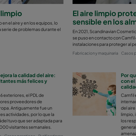
 limpio
El aire limpio prot
sensible en los a
 el aire y en los equipos, lo
a serie de problemas durante el
En 2021, Scandinavian Cosmeti
se puso en contacto con Camfil de
instalaciones para proteger al pe
Fabricacion y maquinaria
Casos p
jora la calidad del aire:
Por qu
itantes más felices y
con el
calidad
 6 exteriores, el PDL de
Camfil 
yores proveedores de
interna
uropa. Antiguamente fue un
del air
es actividades, por lo que la
limpio,
pádel tuvo que ser adaptada para
los res
0.000 visitantes semanales.
general
amenaza
s
Casos practicos
Purificadores