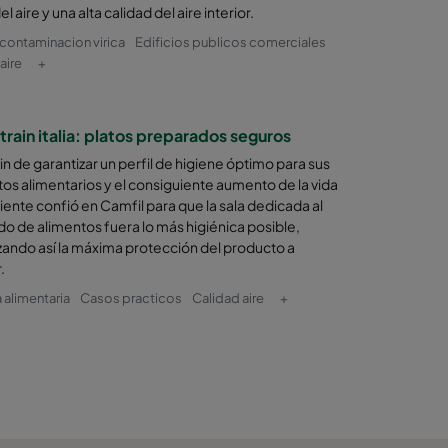
el aire y una alta calidad del aire interior.
contaminacion virica
Edificios publicos comerciales
aire
+
rain italia: platos preparados seguros
in de garantizar un perfil de higiene óptimo para sus
os alimentarios y el consiguiente aumento de la vida
 cliente confió en Camfil para que la sala dedicada al
o de alimentos fuera lo más higiénica posible,
zando así la máxima protección del producto a
.
a alimentaria
Casos practicos
Calidad aire
+