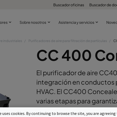
Buscador oficinas
Buscador de d
ores
Sobre nosotros
Asistencia y servicios
Nove
re industriales
Purificadores de aire para filtración de partículas
C
CC 400 Co
El purificador de aire CC4
integración en conductos p
HVAC. El CC400 Concealed <
varias etapas para garantiz
contaminantes aerotransp
te uses cookies. By continuing to browse the site, you are agreeing 