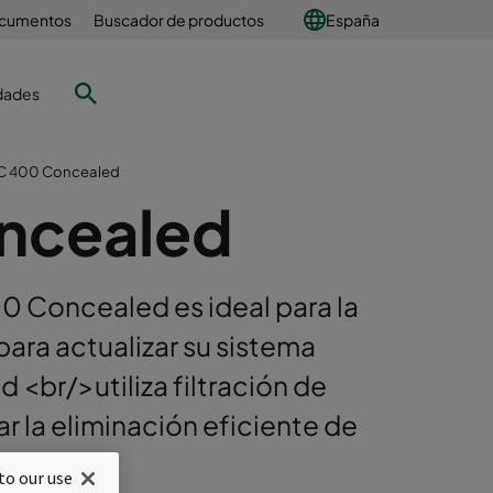
ocumentos
Buscador de productos
España
dades
C 400 Concealed
ncealed
00 Concealed es ideal para la
ara actualizar su sistema
br/>utiliza filtración de
ar la eliminación eficiente de
ortados.
to our use