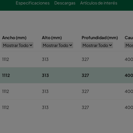
Especificaciones
Descargas
Artículos de interés
Ancho (mm)
Alto (mm)
Profundidad (mm)
Caud
1112
313
327
40
1112
313
327
40
1112
313
327
40
1112
313
327
40