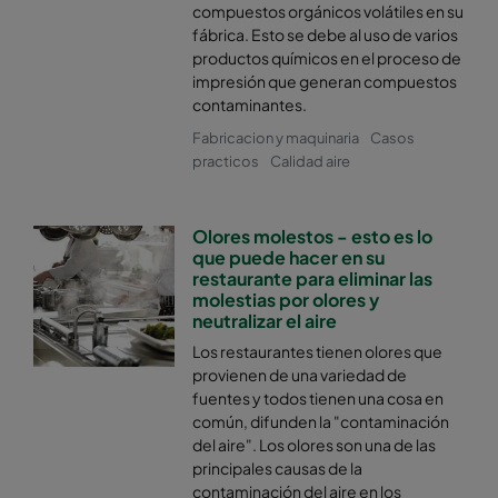
compuestos orgánicos volátiles en su
fábrica. Esto se debe al uso de varios
productos químicos en el proceso de
impresión que generan compuestos
contaminantes.
Fabricacion y maquinaria
Casos
practicos
Calidad aire
Olores molestos - esto es lo
que puede hacer en su
restaurante para eliminar las
molestias por olores y
neutralizar el aire
Los restaurantes tienen olores que
provienen de una variedad de
fuentes y todos tienen una cosa en
común, difunden la "contaminación
del aire". Los olores son una de las
principales causas de la
contaminación del aire en los