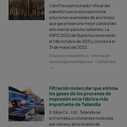
Camfil es patrocinador oficial del
pabellón sueco al proporcionar
soluciones avanzadas de aire limpio
que garantizan una mejor calidad del
aire interior para los visitantes. La
EXPO 2020 de Dubái ha comenzado
el 1 de octubre de 2021 y concluirá el
31 de marzo de 2022.
Educacion experiencia
Innovacion
tecnologia investigacion
Calidad aire
+
Filtración molecular que elimina
los gases de los procesos de
impresión en la fábrica más
importante de Tailandia
S.Silpa Co., Ltd., Tailandia se
enfrentaba a constantes molestias
por olores y altos niveles de