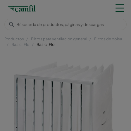
Productos
Filtros para ventilación general
Filtros de bolsa
Basic-Flo
Basic-Flo