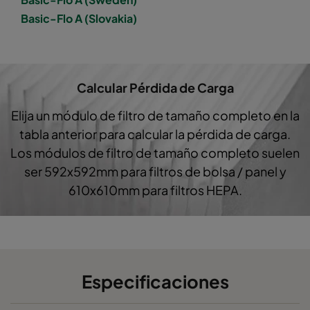
Basic-Flo A (Slovakia)
Basic-Flo A5-65/520
ePM10 50%
M5
Basic-Flo B5
ePM10 50%
M5
Calcular Pérdida de Carga
Basic-Flo A5-63/520
ePM10 50%
M5
Elija un módulo de filtro de tamaño completo en la
tabla anterior para calcular la pérdida de carga.
Basic-Flo C5-33/520
ePM10 50%
M5
Los módulos de filtro de tamaño completo suelen
ser 592x592mm para filtros de bolsa / panel y
Basic-Flo A5/370
ePM10 50%
M5
610x610mm para filtros HEPA.
Basic-FloB5/370
ePM10 50%
M5
Basic-FloC5/370
ePM10 50%
M5
Especificaciones
Basic-Flo A5-63/370
ePM10 50%
M5