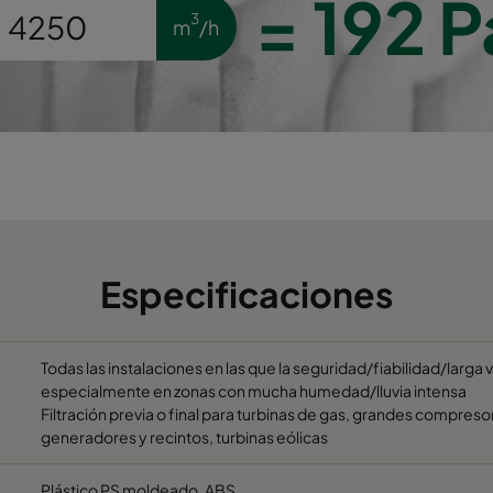
=
192
P
3
m
/h
Especificaciones
Todas las instalaciones en las que la seguridad/fiabilidad/larga 
especialmente en zonas con mucha humedad/lluvia intensa
Filtración previa o final para turbinas de gas, grandes compresor
generadores y recintos, turbinas eólicas
Plástico PS moldeado, ABS