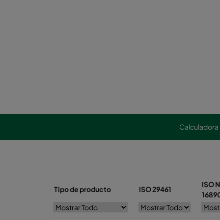
Calculadora
ISO N
Tipo de producto
ISO 29461
1689