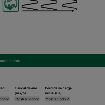
los de interés
dad
Caudal de aire
Pérdida de carga
(m3/h)
inicial (Pa)