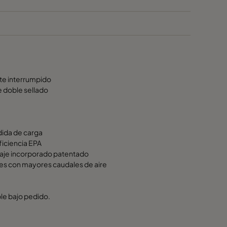
nte interrumpido
e doble sellado
dida de carga
ficiencia EPA
naje incorporado patentado
ones con mayores caudales de aire
ble bajo pedido.