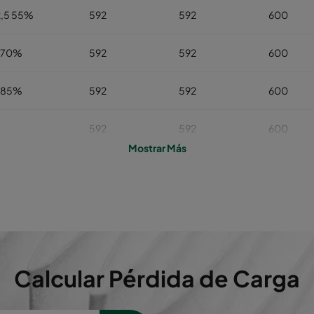
,5 55%
592
592
600
 70%
592
592
600
 85%
592
592
600
592
592
600
Mostrar Más
592
592
600
592
592
600
592
592
600
Calcular Pérdida de Carga