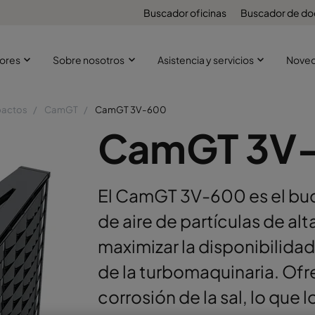
Buscador oficinas
Buscador de d
ores
Sobre nosotros
Asistencia y servicios
Nove
pactos
CamGT
CamGT 3V-600
CamGT 3V
El CamGT 3V-600 es el buque
de aire de partículas de al
maximizar la disponibilidad,
de la turbomaquinaria. Ofr
corrosión de la sal, lo que 