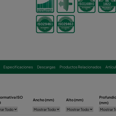
Especificaciones
Descargas
Productos Relacionados
Artícu
ormativa ISO
Profundi
Ancho (mm)
Alto (mm)
0
(mm)