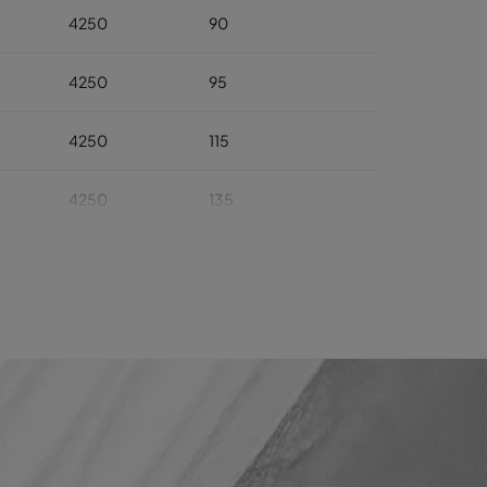
4250
90
4250
95
4250
115
4250
135
4250
140
4250
190
4250
240