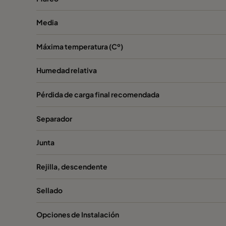
Media
Máxima temperatura (Cº)
Humedad relativa
Pérdida de carga final recomendada
Separador
Junta
Rejilla, descendente
Sellado
Opciones de Instalación