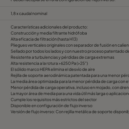
1,8 x caudal nominal
Características adicionales del producto:
Construcción y media filtrante hidrófoba
Alta eficacia de filtración (hasta H13)
Pliegues verticales originales con separador de fusión en calie
Sellado por todos los lados y con nuestro proceso patentado d
Resistente a turbulencias y pérdidas de carga extremas
Alta resistencia a la rotura >6250 Pa (>25")
El sólido marco HEPA elimina el desvío de aire
Rejilla de soporte aerodinámica patentada para una menor pér
La media área optimizada para la menor pérdida de carga con e
Menor pérdida de carga operativa, incluso en mojado, con dre
La mayor área de media para una vida útil más larga o aplicaci
Cumple los requisitos más estrictos del sector
Disponible en configuración de flujo inverso
Versión de flujo inverso: Con rejilla metálica de soporte disponi