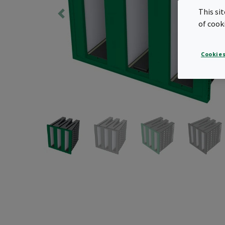
This si
of cook
Cookies