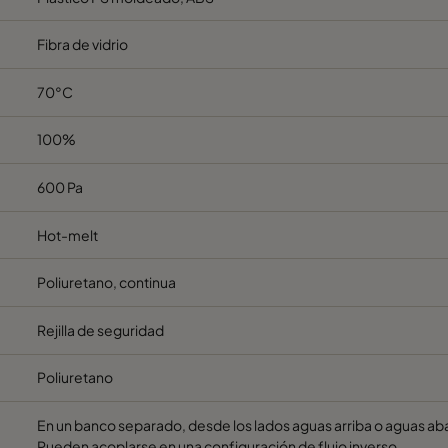
Fibra de vidrio
70°C
100%
600 Pa
Hot-melt
Poliuretano, continua
Rejilla de seguridad
Poliuretano
En un banco separado, desde los lados aguas arriba o aguas aba
Pueden acoplarse en una configuración de flujo inverso.