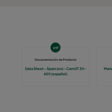
pdf
Documentación de Producto
Data Sheet - Spain (es) - CamGT 3V-
Manu
600 (español)