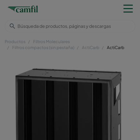
Productos
Filtros Moleculares
Filtros compactos (sin pestaña)
ActiCarb
ActiCarb