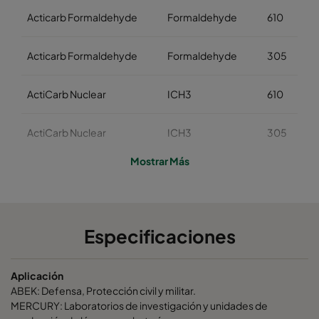
Acticarb Formaldehyde
Formaldehyde
610
Acticarb Formaldehyde
Formaldehyde
305
ActiCarb Nuclear
ICH3
610
ActiCarb Nuclear
ICH3
305
Mostrar Más
ActiCarb Medical
Iodine 131
610
ActiCarb Medical
Iodine 131
305
Especificaciones
ActiCarb Mercury
Mercury
610
Aplicación
ActiCarb Mercury
Mercury
305
ABEK: Defensa, Protección civil y militar.
MERCURY: Laboratorios de investigación y unidades de