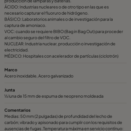
producción de lámparas y baterías.
ActiCarb VOC
VOC
610
ÁCIDO: Industrias nucleares o de otro tipo en las que es
necesario capturar el fluoruro de hidrógeno.
ActiCarb VOC
VOC
305
BÁSICO: Laboratorios animales o de investigación para la
captura de amoniaco.
VOC: cuando se requiere BIBO (Bag in Bag Out) para proceder
ActiCarb Basic
Basic gas
610
al cambio seguro del filtro de VOC.
NUCLEAR: Industria nuclear, producción o investigación de
electricidad.
ActiCarb Basic
Basic gas
305
MÉDICO: Hospitales con acelerador de partículas (ciclotrón)
ActiCarb Acid
Acid gas
610
Marco
Acero inoxidable, Acero galvanizado
ActiCarb Acid
Acid gas
305
Junta
½ luna de 15 mm de espuma de neopreno moldeada
ActiCarb ABEK
War gas
610
Comentarios
Medias: 50 mm (2 pulgadas) de profundidad del lecho de
carbón; vibrado y apisonado para cumplir con los requisitos de
ausencias de fugas .Temperatura máxima en servicio contínuo: