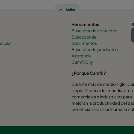
Arriba
Herramientas
R
Buscador de contactos
Buscador de
ecular
documentos
Buscador de productos
Asistencia
Camfil City
¿Por qué Camfil?
Durante más de medio siglo, Camf
limpio. Como líder mundial en la 
comerciales e industriales para l
mejoran la productividad del tra
benefician a la salud humana y 
Creemos firmemente que las mej
mejores soluciones para nuestro
desde el diseño hasta la entrega