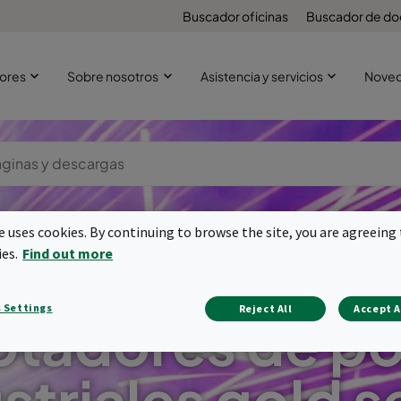
Buscador oficinas
Buscador de d
ores
Sobre nosotros
Asistencia y servicios
Nove
te uses cookies. By continuing to browse the site, you are agreeing 
ies.
Find out more
 Settings
Reject All
Accept A
ptadores de po
striales gold s