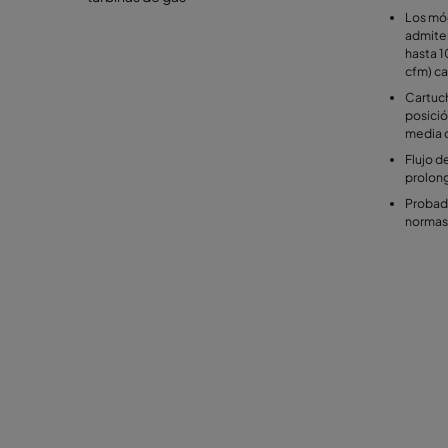
Los mód
admiten
hasta 
cfm) c
Cartuch
posició
media o
Flujo d
prolonga
Probado
normas