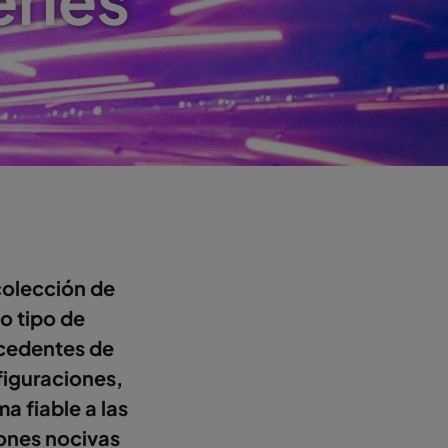
colección de
do tipo de
ocedentes de
figuraciones,
a fiable a las
iones nocivas