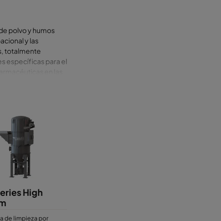
 de polvo y humos
acional y las
, totalmente
s específicas para el
farmacéuticas en las
Series X-Flo, que
máximo caudal de aire
y las
n los que mejor se
e de pequeños a
e polvo Gold Series
fil para crear media
 de modo que se carga
iltrantes con
ntes tipos de polvo,
lvo Gold Series son
eries High
or del sistema, el
um
a de limpieza por