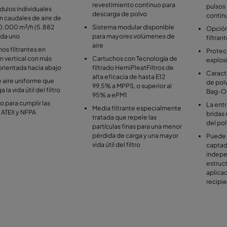
revestimiento continuo para
pulsos
ulos individuales
descarga de polvo
contin
 caudales de aire de
10.000 m³/h (5.882
Sistema modular disponible
Opción
ada uno
para mayores volúmenes de
filtran
aire
os filtrantes en
Protec
n vertical con más
Cartuchos con Tecnología de
explos
rientada hacia abajo
filtrado HemiPleatFiltros de
Caract
alta eficacia de hasta E12
e aire uniforme que
de pol
99,5% a MPPS, o superior al
 la vida útil del filtro
Bag-O
95% a ePM1
 para cumplir las
La ent
Media filtrante especialmente
 ATEX y NFPA
bridas 
tratada que repele las
del pol
partículas finas para una menor
pérdida de carga y una mayor
Puede 
vida útil del filtro
captad
indepen
estruc
aplica
recipi