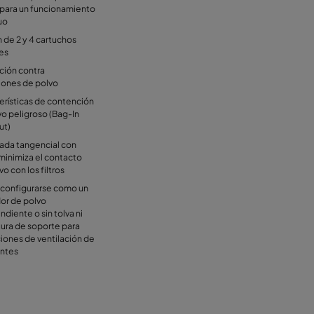
 para un funcionamiento
uo
 de 2 y 4 cartuchos
tes
ción contra
iones de polvo
erísticas de contención
vo peligroso (Bag-In
ut)
rada tangencial con
minimiza el contacto
vo con los filtros
configurarse como un
or de polvo
diente o sin tolva ni
tura de soporte para
ciones de ventilación de
entes