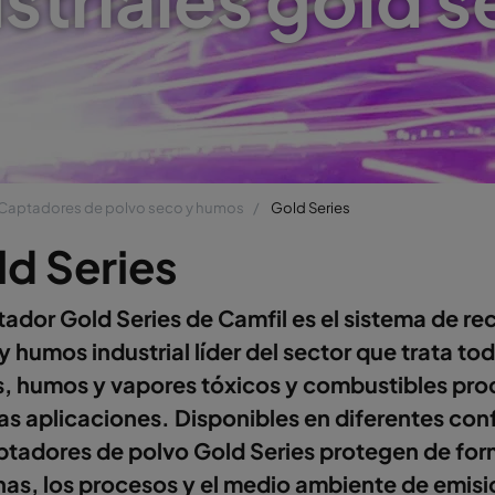
Captadores de polvo seco y humos
Gold Series
d Series
tador Gold Series de Camfil es el sistema de re
y humos industrial líder del sector que trata to
s, humos y vapores tóxicos y combustibles pr
as aplicaciones. Disponibles en diferentes con
ptadores de polvo Gold Series protegen de form
as, los procesos y el medio ambiente de emis