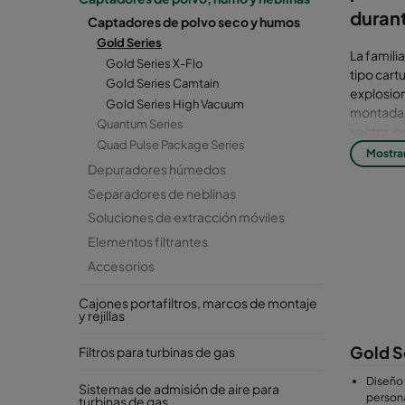
duran
Captadores de polvo seco y humos
Gold Series
La famili
Gold Series X-Flo
tipo cart
Gold Series Camtain
explosio
Gold Series High Vacuum
montadas 
Quantum Series
sector, c
Quad Pulse Package Series
que se re
Mostra
Depuradores húmedos
puede uti
y potenci
Separadores de neblinas
configura
Soluciones de extracción móviles
adaptan a
Elementos filtrantes
grandes. 
utilizan 
Accesorios
filtrante
más polvo
Cajones portafiltros, marcos de montaje
y rejillas
diferente
incluyend
Gold S
Filtros para turbinas de gas
fáciles d
sistema d
Diseño
Sistemas de admisión de aire para
persona
turbinas de gas