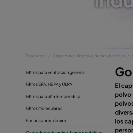
Productos
Captadores de polvo, humo y neblinas
Gol
Filtros para ventilación general
Filtros EPA, HEPA y ULPA
El cap
polvo 
Filtros para alta temperatura
polvo
Filtros Moleculares
divers
los ca
Purificadores de aire
person
Captadores de polvo, humo y neblinas