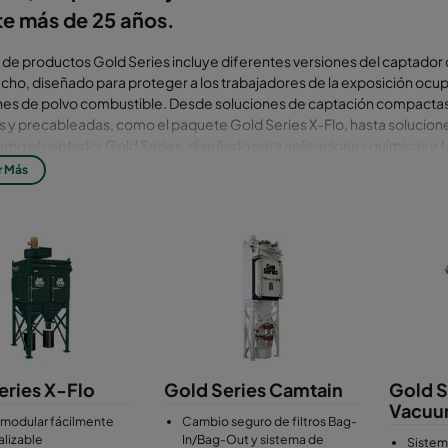
te más de 25 años.
a de productos Gold Series incluye diferentes versiones del captador
ucho, diseñado para proteger a los trabajadores de la exposición ocup
nes de polvo combustible. Desde soluciones de captación compactas
y precableadas, como el paquete Gold Series X-Flo, hasta solucione
omo el captador Gold Series, diseñado para aplicaciones químicas y 
quiere contención. El producto estrella es el captador de polvo Gold 
r Más
lizarse para la extracción de polvo en diversas industrias y ofrece el 
a de procesamiento de polvo en cualquier espacio. El diseño modular 
ciones ilimitadas hacen que los captadores de polvo Gold Series sea
 una amplia gama de aplicaciones industriales con volúmenes de air
Los cartuchos filtrantes montados verticalmente en los captadores d
la tecnología patentada HemiPleat, que es el enfoque exclusivo de Cam
 plisada de alta eficacia que expone más media a la corriente de aire,
 en el filtro y luego se libera cuando se limpia por pulsos. Las medias f
s propiedades proporcionan la mejor eficacia de limpieza para difere
o cargas de polvo fino, fibroso y pesado.Todos los captadores de po
eries X-Flo
Gold Series Camtain
Gold S
e usar y mantener. Las grandes puertas de servicio dan acceso al interi
Vacu
e barra de sujeción permite un cambio fácil del filtro.
 modular fácilmente
Cambio seguro de filtros Bag-
lizable
In/Bag-Out y sistema de
Sistem