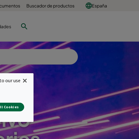
ocumentos
Buscador de productos
España
dades
to our use
ll Cookies
lvo
eries