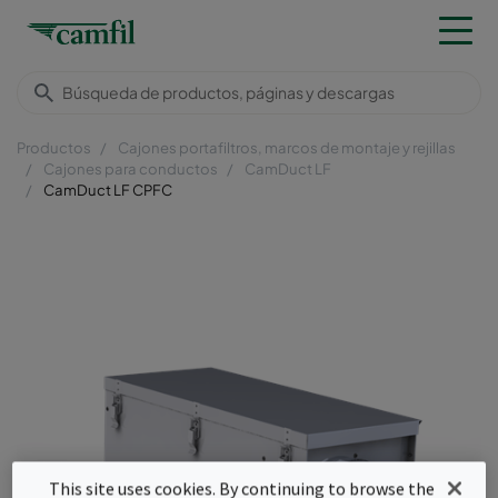
Productos
Cajones portafiltros, marcos de montaje y rejillas
Cajones para conductos
CamDuct LF
CamDuct LF CPFC
This site uses cookies. By continuing to browse the