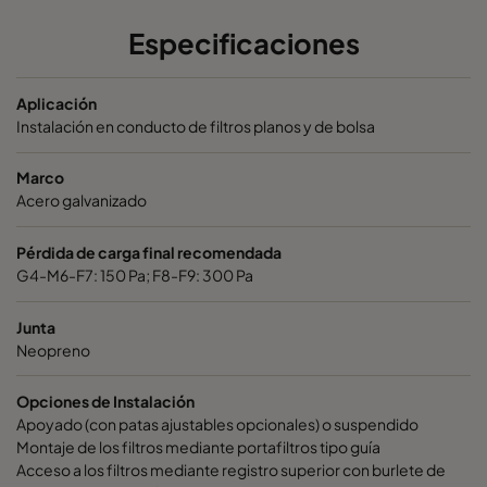
Prefiltro + Filtro de bolsas
360
360
Especificaciones
Prefiltro + Filtro de bolsas
450
450
Aplicación
Prefiltro + Filtro de bolsas
450
450
Instalación en conducto de filtros planos y de bolsa
Marco
Acero galvanizado
Pérdida de carga final recomendada
G4-M6-F7: 150 Pa; F8-F9: 300 Pa
Junta
Neopreno
Opciones de Instalación
Apoyado (con patas ajustables opcionales) o suspendido
Montaje de los filtros mediante portafiltros tipo guía
Acceso a los filtros mediante registro superior con burlete de