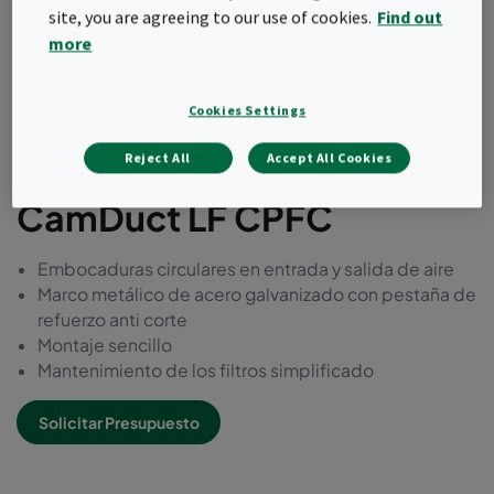
site, you are agreeing to our use of cookies.
Find out
more
Cookies Settings
Reject All
Accept All Cookies
CamDuct LF CPFC
Embocaduras circulares en entrada y salida de aire
Marco metálico de acero galvanizado con pestaña de
refuerzo anti corte
Montaje sencillo
Mantenimiento de los filtros simplificado
Solicitar Presupuesto