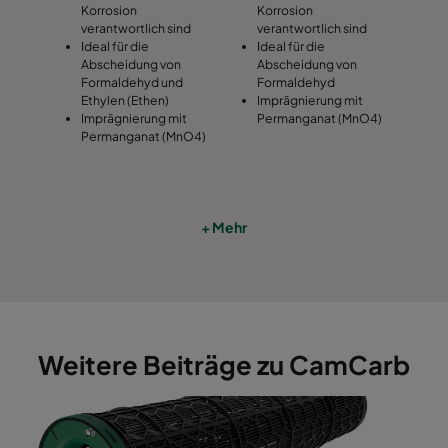
Korrosion
Korrosion
verantwortlich sind
verantwortlich sind
Ideal für die
Ideal für die
Abscheidung von
Abscheidung von
Formaldehyd und
Formaldehyd
Ethylen (Ethen)
Imprägnierung mit
Imprägnierung mit
Permanganat (MnO4)
Permanganat (MnO4)
+ Mehr
Weitere Beiträge zu CamCarb