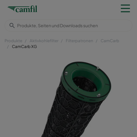
Produkte
Aktivkohlefilter
Filterpatronen
CamCarb
CamCarb XG