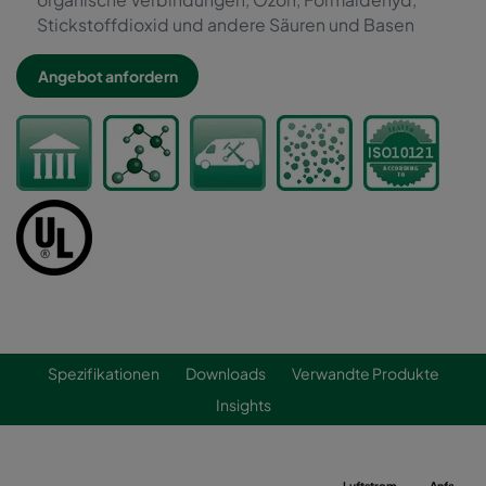
Stickstoffdioxid und andere Säuren und Basen
Angebot anfordern
Spezifikationen
Downloads
Verwandte Produkte
Insights
Luftstrom
Anfangsdr