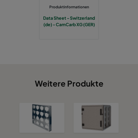
Produktinformationen
CCXG3500 ALDEHYDES^³
3400
120
Data Sheet - Switzerland
(de) - CamCarb XG (GER)
CCXG3500 FORMALDEHYDE^³
3400
120
CCXG3500 Acids_SO2_H2S
3400
120
CCXG3500 ETHYLENE^³
3400
120
CCXG3500 VOC_O3_H2S_SO2^³
3400
125
Weitere Produkte
CCXG3500 O3^³
3400
125
CCXG3500 Terpenes^³
3400
125
CCXG3500 Decontaminate^³
3400
125