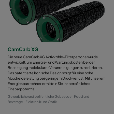
CamCarb XG
Die neue CamCarb XG Aktivkohle-Filterpatrone wurde
entwickelt, um Energie- und Wartungskosten bei der
Beseitigung molekularer Verunreinigungen zu reduzieren.
Das patentierte konische Design sorgt für eine hohe
Abscheideleistung bei geringem Druckverlust. Mit unserem
Energiesparrechner ermitteln Sie Ihr persönliches
Einsparpotenzial.
Gewerbliche und oeffentliche Gebaeude
Food und
Beverage
Elektronik und Optik