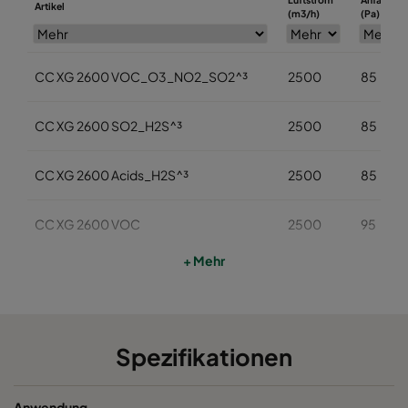
Artikel
(m3/h)
(Pa)
CC XG 2600 VOC_O3_NO2_SO2^³
2500
85
CC XG 2600 SO2_H2S^³
2500
85
CC XG 2600 Acids_H2S^³
2500
85
CC XG 2600 VOC
2500
95
+ Mehr
CC XG 2600 H2S_Mercaptans
2500
95
CC XG 2600 Acids
2500
95
Spezifikationen
CC XG 2600 VOC_O3_Acid_H2S^³
2500
95
Anwendung