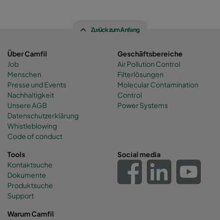
Zurück zum Anfang
Über Camfil
Geschäftsbereiche
Job
Air Pollution Control
Menschen
Filterlösungen
Presse und Events
Molecular Contamination
Nachhaltigkeit
Control
Unsere AGB
Power Systems
Datenschutzerklärung
Whistleblowing
Code of conduct
Tools
Social media
Kontaktsuche
Dokumente
Produktsuche
Support
Warum Camfil