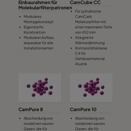
Einbaurahmen für
CamCube CC
Molekularfilterpatronen
Für zylindrische
Modulares
CamCarb
Montagekonzept
Molekularfilter mit
Eigensteife
einer maximalen Tiefe
Konstruktion
von 452 mm
Modularer Aufbau
Integrierte
anpassbar für alle
Wärmedämmung
Installationsarten
Korrosivitätsklasse
C4 für
Gehäusematerial
Aluzink
CamPure 8
CamPure 10
Abscheidung von
Abscheidung von
oxidativen sauren
oxidativen sauren
Gasen, die für
Gasen, die für