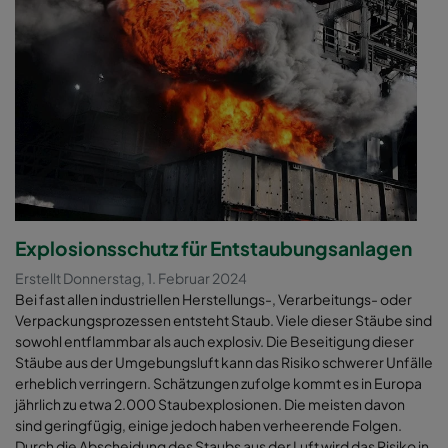
Explosionsschutz für Entstaubungsanlagen
Erstellt Donnerstag, 1. Februar 2024
Bei fast allen industriellen Herstellungs-, Verarbeitungs- oder
Verpackungsprozessen entsteht Staub. Viele dieser Stäube sind
sowohl entflammbar als auch explosiv. Die Beseitigung dieser
Stäube aus der Umgebungsluft kann das Risiko schwerer Unfälle
erheblich verringern. Schätzungen zufolge kommt es in Europa
jährlich zu etwa 2.000 Staubexplosionen. Die meisten davon
sind geringfügig, einige jedoch haben verheerende Folgen.
Durch die Abscheidung des Staubs aus der Luft wird das Risiko in