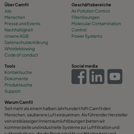
Über Camfil
Geschäftsbereiche
Job
Air Pollution Control
Menschen
Filterlösungen
Presse und Events
Molecular Contamination
Nachhaltigkeit
Control
Unsere AGB
Power Systems
Datenschutzerklärung
Whistleblowing
Code of conduct
Tools
Social media
Kontaktsuche
Dokumente
Produktsuche
Support
Warum Camfil
Seit mehr als einem halben Jahrhundert hilft Camfil den
Menschen, sauberere Luft einzuatmen. Als führender Hersteller
von erstklassigen Innenraumluftlösungen bieten wir
kommerzielle und industrielle Systeme zur Luftfiltration und
Luftreinhaltung, die die Produktivität von Mitarbeitern und