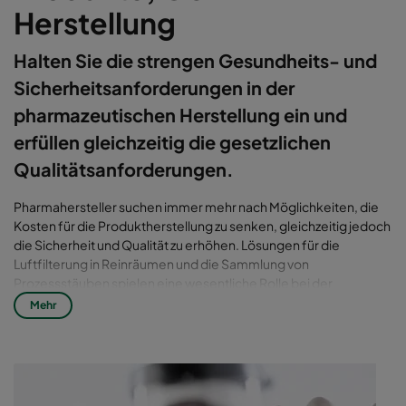
Herstellung
Halten Sie die strengen Gesundheits- und
Sicherheitsanforderungen in der
pharmazeutischen Herstellung ein und
erfüllen gleichzeitig die gesetzlichen
Qualitätsanforderungen.
Pharmahersteller suchen immer mehr nach Möglichkeiten, die
Kosten für die Produktherstellung zu senken, gleichzeitig jedoch
die Sicherheit und Qualität zu erhöhen. Lösungen für die
Luftfilterung in Reinräumen und die Sammlung von
Prozessstäuben spielen eine wesentliche Rolle bei der
Sicherstellung der Herstellung qualitativ hochwertiger
Mehr
pharmazeutischer Produkte bei gleichzeitiger Steigerung des
Durchsatzes.
Prozesse für die feste orale Darreichungsform sehen sich zwei
wesentlichen Herausforderungen gegenüber. Erstens übt der