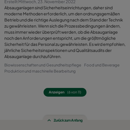
Erstellt Mittwoch, 23. November 2022
Absauganlagen sind Sicherheitseinrichtungen, daher sind
moderne Methoden erforderlich, um den ordnungsgemäßen
Betrieb und die richtige Auslegung nach dem Stand der Technik
zu gewährleisten. Wenn sich die Prozessbedingungen ändern,
muss immer wieder überprüft werden, ob die Absauganlage
noch den Anforderungen entspricht, um die größtmögliche
Sicherheit für das Personal zu gewährleisten. Es wird empfohlen,
jährliche Sicherheitsinspektionen und Qualitätsaudits der
Absauganlage durchzuführen.
Biowissenschaften und Gesundheitspflege
Food und Beverage
Produktion und maschinelle Bearbeitung
Anzeigen
(6 von 11)
Zurück zum Anfang