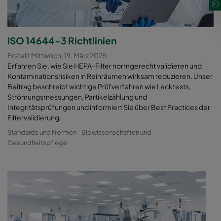
ISO 14644-3 Richtlinien
Erstellt Mittwoch, 19. März 2025
Erfahren Sie, wie Sie HEPA-Filter normgerecht validieren und
Kontaminationsrisiken in Reinräumen wirksam reduzieren. Unser
Beitrag beschreibt wichtige Prüfverfahren wie Lecktests,
Strömungsmessungen, Partikelzählung und
Integritätsprüfungen und informiert Sie über Best Practices der
Filtervalidierung.
Standards und Normen
Biowissenschaften und
Gesundheitspflege