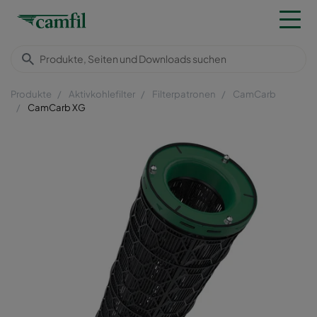
Produkte
Aktivkohlefilter
Filterpatronen
CamCarb
CamCarb XG