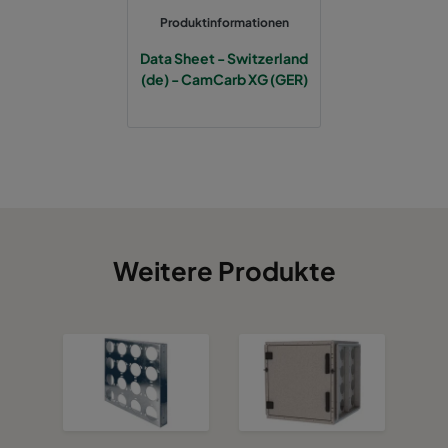
Produktinformationen
CCXG3500 ALDEHYDES^³
3400
120
Data Sheet - Switzerland
(de) - CamCarb XG (GER)
CCXG3500 FORMALDEHYDE^³
3400
120
CCXG3500 Acids_SO2_H2S
3400
120
CCXG3500 ETHYLENE^³
3400
120
CCXG3500 VOC_O3_H2S_SO2^³
3400
125
Weitere Produkte
CCXG3500 O3^³
3400
125
CCXG3500 Terpenes^³
3400
125
CCXG3500 Decontaminate^³
3400
125