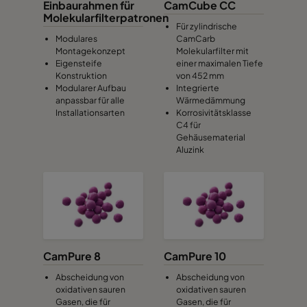
Einbaurahmen für
CamCube CC
Molekularfilterpatronen
Für zylindrische
Modulares
CamCarb
Montagekonzept
Molekularfilter mit
Eigensteife
einer maximalen Tiefe
Konstruktion
von 452 mm
Modularer Aufbau
Integrierte
anpassbar für alle
Wärmedämmung
Installationsarten
Korrosivitätsklasse
C4 für
Gehäusematerial
Aluzink
CamPure 8
CamPure 10
Abscheidung von
Abscheidung von
oxidativen sauren
oxidativen sauren
Gasen, die für
Gasen, die für