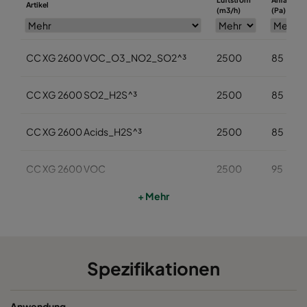
Artikel
(m3/h)
(Pa)
CC XG 2600 VOC_O3_NO2_SO2^³
2500
85
CC XG 2600 SO2_H2S^³
2500
85
CC XG 2600 Acids_H2S^³
2500
85
CC XG 2600 VOC
2500
95
+ Mehr
CC XG 2600 H2S_Mercaptans
2500
95
CC XG 2600 Acids
2500
95
Spezifikationen
CC XG 2600 VOC_O3_Acid_H2S^³
2500
95
Anwendung