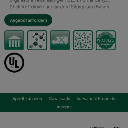
Stickstoffdioxid und andere Säuren und Basen
Angebot anfordern
Spezifikationen
Downloads
Verwandte Produkte
Insights
Luftstrom
Anfangsdr