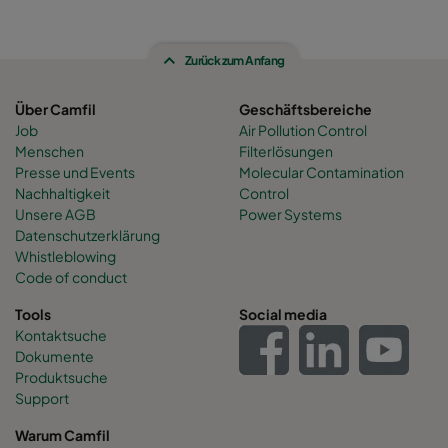
Zurück zum Anfang
Über Camfil
Geschäftsbereiche
Job
Air Pollution Control
Menschen
Filterlösungen
Presse und Events
Molecular Contamination
Nachhaltigkeit
Control
Unsere AGB
Power Systems
Datenschutzerklärung
Whistleblowing
Code of conduct
Tools
Social media
Kontaktsuche
Dokumente
Produktsuche
Support
Warum Camfil