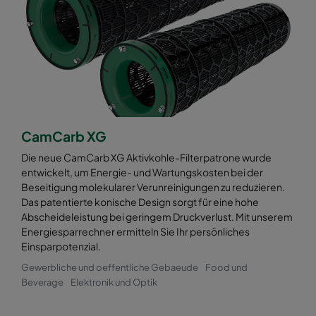
CamCarb XG
Die neue CamCarb XG Aktivkohle-Filterpatrone wurde
entwickelt, um Energie- und Wartungskosten bei der
Beseitigung molekularer Verunreinigungen zu reduzieren.
Das patentierte konische Design sorgt für eine hohe
Abscheideleistung bei geringem Druckverlust. Mit unserem
Energiesparrechner ermitteln Sie Ihr persönliches
Einsparpotenzial.
Gewerbliche und oeffentliche Gebaeude
Food und
Beverage
Elektronik und Optik