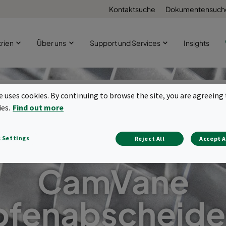
Kontaktsuche
Dokumentensuch
trien
Über uns
Support und Services
Insights
te uses cookies. By continuing to browse the site, you are agreeing 
ies.
Find out more
 Settings
Reject All
Accept A
CamVane
pfenabscheider