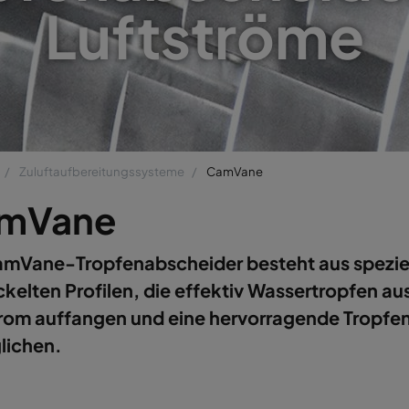
Luftströme
Zuluftaufbereitungssysteme
CamVane
mVane
amVane-Tropfenabscheider besteht aus spezie
kelten Profilen, die effektiv Wassertropfen a
trom auffangen und eine hervorragende Tropf
lichen.