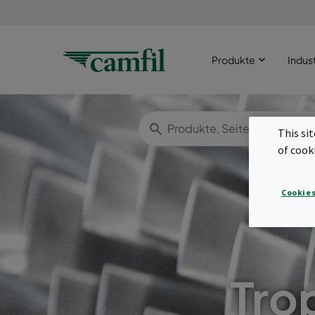
Produkte
Indus
This si
of cook
Cookies
Tro