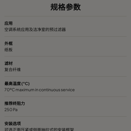
规格参数
30/30 24x20x2
ePM10 50%
G4
495
应用
30/30 24x18x2
ePM10 50%
G4
444
空调系统应用及洁净室的预过滤器
30/30 25x16x2
ePM10 50%
G4
394
外框
纸板
30/30 20x16x2
ePM10 50%
G4
394
滤材
复合纤维
30/30 24x16x2
ePM10 50%
G4
394
最高温度 (°C)
70ºC maximum in continuous service
30/30 20x14x2
ePM10 50%
G4
343
推荐终阻力
30/30 24x12x2
ePM10 50%
G4
289
250 Pa
30/30 25x25x4
ePM10 50%
G4
619
安装选项
可选正面压紧或侧面抽拉式的安装框架