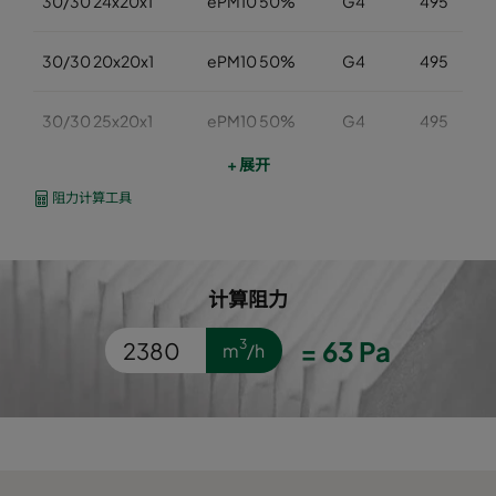
30/30 24x20x1
ePM10 50%
G4
495
30/30 20x20x1
ePM10 50%
G4
495
30/30 25x20x1
ePM10 50%
G4
495
+ 展开
30/30 20x16x1
ePM10 50%
G4
394
阻力计算工具
30/30 25x16x1
ePM10 50%
G4
394
计算阻力
30/30 24x12x1
ePM10 50%
G4
292
=
63
Pa
3
m
/h
30/30 24x24x2
ePM10 50%
G4
594
30/30 20x20x2
ePM10 50%
G4
495
30/30 25x20x2
ePM10 50%
G4
495