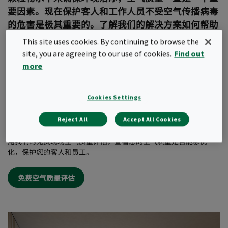
要因素。现在保护客人和工作人员不受空气传播病毒
的危害是极其重要的。了解我们的解决方案如何帮助
降低病毒在酒店内通过空气传播的风险。
This site uses cookies. By continuing to browse the
site, you are agreeing to our use of cookies.
Find out
酒店通常可被归类为空气传播病毒的高风险地区。造成这种情况的
more
原因是客流流动率高，以及餐厅、健身房、游泳池和大堂等公共区
域的客流量高。这些指南可以向商业建筑展示应采取哪些措施，以
确保客人和工作人员的空气质量得到保护。这些措施包括-利用全新
Cookies Settings
风（使用正确的空气过滤器）、增加换气次数并在所需区域使用空
气净化系统。
Reject All
Accept All Cookies
空气质量问题是酒店“看不见”的问题，它通常不容易被人所注意。利
用我们的免费现场空气质量评估，查看您的空气质量是否能够优
化，保护您的客人和员工。
免费空气质量评估