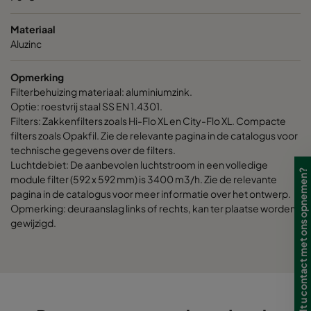
CamCube HF-L 1520
992
1292
7
Materiaal
CamCube HF-L 1525
992
1592
7
Aluzinc
Opmerking
CamCube HF-L 1530
992
1892
7
Filterbehuizing materiaal: aluminiumzink.
Optie: roestvrij staal SS EN 1.4301.
CamCube HF-L 2010
1292
692
7
Filters: Zakkenfilters zoals Hi-Flo XL en City-Flo XL. Compacte
filters zoals Opakfil. Zie de relevante pagina in de catalogus voor
technische gegevens over de filters.
CamCube HF-L 2015
1292
992
7
Luchtdebiet: De aanbevolen luchtstroom in een volledige
Wilt u contact met ons opnemen?
module filter (592 x 592 mm) is 3400 m3/h. Zie de relevante
CamCube HF-L 2020
1292
1292
7
pagina in de catalogus voor meer informatie over het ontwerp.
Opmerking: deuraanslag links of rechts, kan ter plaatse worden
gewijzigd.
CamCube HF-L 2025
1292
1592
7
CamCube HF-L 2030
1292
1892
7
CamCube HF-L 2510
1592
692
7