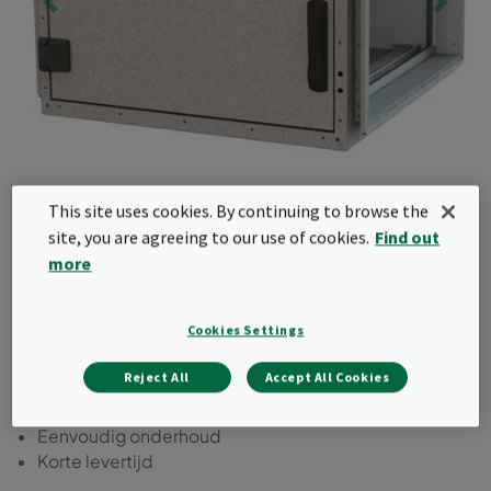
This site uses cookies. By continuing to browse the
site, you are agreeing to our use of cookies.
Find out
more
CamCube HF
Cookies Settings
Warmte- en condensatie- isolatie
Reject All
Accept All Cookies
Corrosiviteit klasse C4
Lekvrij klasse C
Eenvoudig onderhoud
Korte levertijd