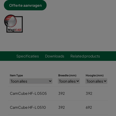
Offerte aanvragen
Specificaties
Downloads
Related products
Item Type
Breedte (mm)
Hoogte (mm)
D
CamCube HF-L 0505
392
392
7
CamCube HF-L 0510
392
692
7