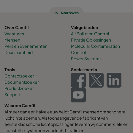
Naar boven
CamCube HF-S 2030
1292
1892
4
Over Camfil
Vakgebieden
CamCube HF-S 2510
1592
692
4
Vacatures
Air Pollution Control
Mensen
Filtratie Oplossingen
Pers en Evenementen
Molecular Contamination
CamCube HF-S 2520
1592
1292
4
Duurzaamheid
Control
Power Systems
CamCube HF-S 2525
1592
1592
4
Tools
Social media
Contactzoeker
CamCube HF-S 2530
1592
1892
4
Documentzoeker
Productzoeker
Support
CamCube HF-S 3010
1892
692
4
Waarom Camfil
CamCube HF-S 3015
1892
992
4
Al meer dan een halve eeuw helpt Camfil mensen om schonere
lucht in te ademen. Als toonaangevende fabrikant van
eersteklas schone luchtoplossingen leveren wij commerciële en
CamCube HF-S 3020
1892
1292
4
industriële systemen voor luchtfiltratie en