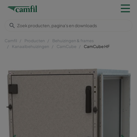
Camfil
Producten
Behuizingen & frames
Kanaalbehuizingen
CamCube
CamCube HF