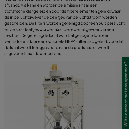
afvangt. Via kanalen worden de emissies naar een
stofafscheider geleid en door de filterelementen geleid, waar
de in de lucht zwevende deeltjes van de luchtstroom worden
gescheiden. De filters worden gereinigd door een puls perslucht
en de stofdeeltjes worden naar beneden afgevoerd in een
trechter. De gereinigde lucht wordt afgezogen door een
ventilator en door een optionele HEPA-filtertrap geleid, voordat
de lucht wordt teruggevoerd naar de productie of wordt
afgevoerd naar de atmosfeer.
Wilt u contact met ons opnemen?