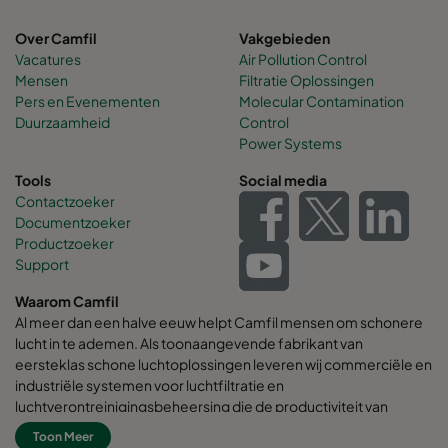
Over Camfil
Vakgebieden
Vacatures
Air Pollution Control
Mensen
Filtratie Oplossingen
Pers en Evenementen
Molecular Contamination
Duurzaamheid
Control
Power Systems
Tools
Social media
Contactzoeker
Documentzoeker
Productzoeker
Support
Waarom Camfil
Al meer dan een halve eeuw helpt Camfil mensen om schonere
lucht in te ademen. Als toonaangevende fabrikant van
eersteklas schone luchtoplossingen leveren wij commerciële en
industriële systemen voor luchtfiltratie en
luchtverontreinigingsbeheersing die de productiviteit van
werknemers en apparatuur verbeteren, het energieverbruik
Toon Meer