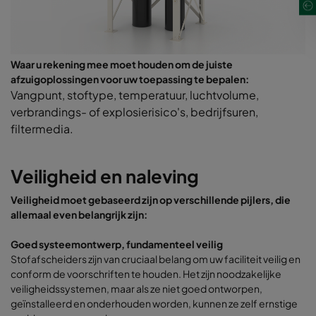
Waar u rekening mee moet houden om de juiste
afzuigoplossingen voor uw toepassing te bepalen:
Vangpunt, stoftype, temperatuur, luchtvolume,
verbrandings- of explosierisico's, bedrijfsuren,
filtermedia.
Veiligheid en naleving
Veiligheid moet gebaseerd zijn op verschillende pijlers, die
allemaal even belangrijk zijn:
Goed systeemontwerp, fundamenteel veilig
Stofafscheiders zijn van cruciaal belang om uw faciliteit veilig en
conform de voorschriften te houden. Het zijn noodzakelijke
veiligheidssystemen, maar als ze niet goed ontworpen,
geïnstalleerd en onderhouden worden, kunnen ze zelf ernstige