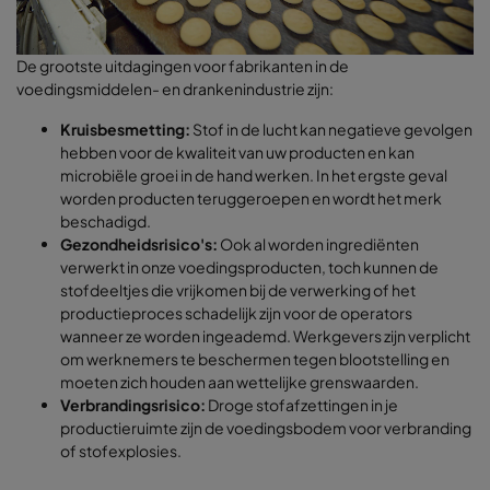
De grootste uitdagingen voor fabrikanten in de
voedingsmiddelen- en drankenindustrie zijn:
Kruisbesmetting:
Stof in de lucht kan negatieve gevolgen
hebben voor de kwaliteit van uw producten en kan
microbiële groei in de hand werken. In het ergste geval
worden producten teruggeroepen en wordt het merk
beschadigd.
Gezondheidsrisico's:
Ook al worden ingrediënten
verwerkt in onze voedingsproducten, toch kunnen de
stofdeeltjes die vrijkomen bij de verwerking of het
productieproces schadelijk zijn voor de operators
wanneer ze worden ingeademd. Werkgevers zijn verplicht
om werknemers te beschermen tegen blootstelling en
moeten zich houden aan wettelijke grenswaarden.
Verbrandingsrisico:
Droge stofafzettingen in je
productieruimte zijn de voedingsbodem voor verbranding
of stofexplosies.