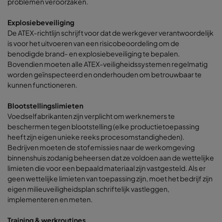
problemen veroorzaken.
Explosiebeveiliging
De ATEX-richtlijn schrijft voor dat de werkgever verantwoordelijk
is voor het uitvoeren van een risicobeoordeling om de
benodigde brand- en explosiebeveiliging te bepalen.
Bovendien moeten alle ATEX-veiligheidssystemen regelmatig
worden geïnspecteerd en onderhouden om betrouwbaar te
kunnen functioneren.
Blootstellingslimieten
Voedselfabrikanten zijn verplicht om werknemers te
beschermen tegen blootstelling (elke productietoepassing
heeft zijn eigen unieke reeks procesomstandigheden).
Bedrijven moeten de stofemissies naar de werkomgeving
binnenshuis zodanig beheersen dat ze voldoen aan de wettelijke
limieten die voor een bepaald materiaal zijn vastgesteld. Als er
geen wettelijke limieten van toepassing zijn, moet het bedrijf zijn
eigen milieuveiligheidsplan schriftelijk vastleggen,
implementeren en meten.
Training & werkroutines