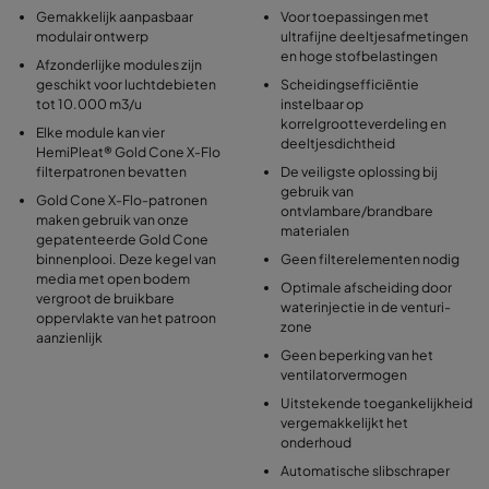
Gemakkelijk aanpasbaar
Voor toepassingen met
modulair ontwerp
ultrafijne deeltjesafmetingen
en hoge stofbelastingen
Afzonderlijke modules zijn
geschikt voor luchtdebieten
Scheidingsefficiëntie
tot 10.000 m3/u
instelbaar op
korrelgrootteverdeling en
Elke module kan vier
deeltjesdichtheid
HemiPleat® Gold Cone X-Flo
filterpatronen bevatten
De veiligste oplossing bij
gebruik van
Gold Cone X-Flo-patronen
ontvlambare/brandbare
maken gebruik van onze
materialen
gepatenteerde Gold Cone
binnenplooi. Deze kegel van
Geen filterelementen nodig
media met open bodem
Optimale afscheiding door
vergroot de bruikbare
waterinjectie in de venturi-
oppervlakte van het patroon
zone
aanzienlijk
Geen beperking van het
ventilatorvermogen
Uitstekende toegankelijkheid
vergemakkelijkt het
onderhoud
Automatische slibschraper