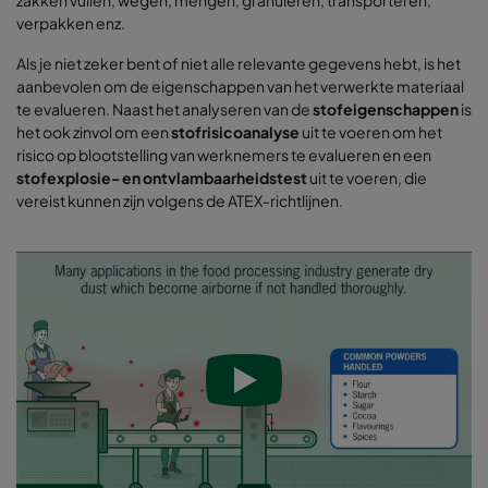
verpakken enz.
Als je niet zeker bent of niet alle relevante gegevens hebt, is het
aanbevolen om de eigenschappen van het verwerkte materiaal
te evalueren. Naast het analyseren van de
stofeigenschappen
is
het ook zinvol om een
stofrisicoanalyse
uit te voeren om het
risico op blootstelling van werknemers te evalueren en een
stofexplosie- en ontvlambaarheidstest
uit te voeren, die
vereist kunnen zijn volgens de ATEX-richtlijnen.