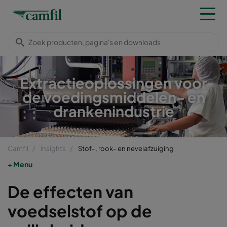
Extractieoplossingen voor
de voedingsmiddelen- en
drankenindustrie
Camfil
Insights
Stof-, rook- en nevelafzuiging
Menu
De effecten van
voedselstof op de