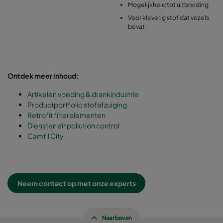
Mogelijkheid tot uitbreiding
Voor kleverig stof dat vezels
bevat
Ontdek meer inhoud:
Artikelen voeding & drankindustrie
Productportfolio stofafzuiging
Retrofit filterelementen
Diensten air pollution control
Camfil City
Neem contact op met onze experts
Naar boven