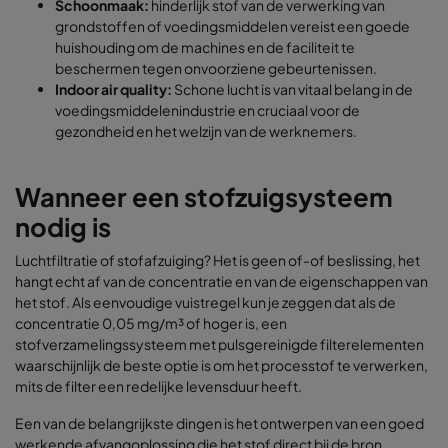
Schoonmaak:
hinderlijk stof van de verwerking van
grondstoffen of voedingsmiddelen vereist een goede
huishouding om de machines en de faciliteit te
beschermen tegen onvoorziene gebeurtenissen.
Indoor air quality:
Schone lucht is van vitaal belang in de
voedingsmiddelenindustrie en cruciaal voor de
gezondheid en het welzijn van de werknemers.
Wanneer een stofzuigsysteem
nodig is
Luchtfiltratie of stofafzuiging? Het is geen of-of beslissing, het
hangt echt af van de concentratie en van de eigenschappen van
het stof. Als eenvoudige vuistregel kun je zeggen dat als de
concentratie 0,05 mg/m³ of hoger is, een
stofverzamelingssysteem met pulsgereinigde filterelementen
waarschijnlijk de beste optie is om het processtof te verwerken,
mits de filter een redelijke levensduur heeft.
Een van de belangrijkste dingen is het ontwerpen van een goed
werkende afvangoplossing die het stof direct bij de bron