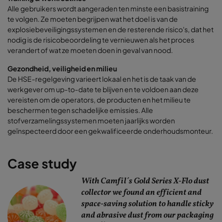
Alle gebruikers wordt aangeraden ten minste een basistraining
te volgen. Ze moeten begrijpen wat het doel is van de
explosiebeveiligingssystemen en de resterende risico's, dat het
nodig is de risicobeoordeling te vernieuwen als het proces
verandert of wat ze moeten doen in geval van nood.
Gezondheid, veiligheid en milieu
De HSE-regelgeving varieert lokaal en het is de taak van de
werkgever om up-to-date te blijven en te voldoen aan deze
vereisten om de operators, de producten en het milieu te
beschermen tegen schadelijke emissies. Alle
stofverzamelingssystemen moeten jaarlijks worden
geïnspecteerd door een gekwalificeerde onderhoudsmonteur.
Case study
With Camfil´s Gold Series X-Flo dust
collector we found an efficient and
space-saving solution to handle sticky
and abrasive dust from our packaging