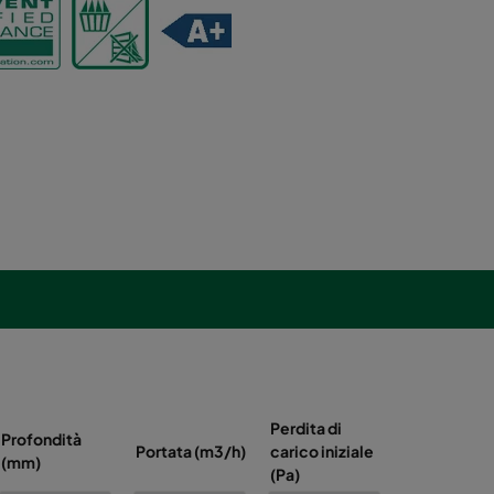
Perdita di
Profondità
Energia
Portata (m3/h)
carico iniziale
(mm)
(kWh/anno)
(Pa)