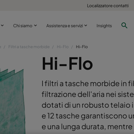
Localizzatore contatti
i
Chi siamo
Assistenza e servizi
Insights
e
Filtri a tasche morbide
Hi-Flo
Hi-Flo
Hi-Flo
I filtri a tasche morbide in f
filtrazione dell'aria nei sis
dotati di un robusto telaio 
e 12 tasche garantiscono u
e una lunga durata, mentre 