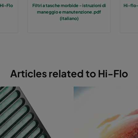
Hi-Flo
Filtri a tasche morbide - istruzioni di
Hi-flo
maneggio e manutenzione.pdf
 60%
M5
592
287
(italiano)
 60%
M5
287
592
 60%
M5
287
287
5 50%
M6
592
592
Articles related to Hi-Flo
5 50%
M6
592
490
5 50%
M6
490
592
5 50%
M6
592
287
5 50%
M6
287
592