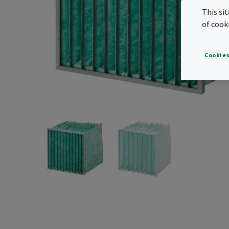
This si
of cook
Cookies