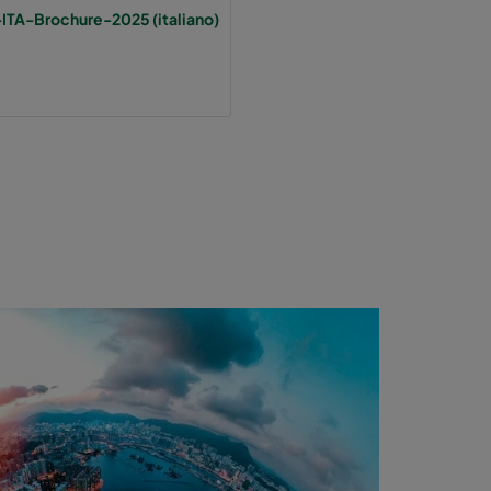
-ITA-Brochure-2025 (italiano)
370
1700
55
370
1700
55
370
800
55
640
3400
55
748
640
2800
55
640
2800
55
640
1700
55
640
1700
55