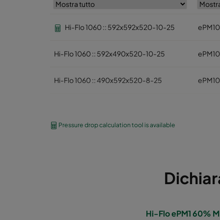
Hi-Flo 1060 :: 592x592x520-10-25
ePM10
Hi-Flo 1060 :: 592x490x520-10-25
ePM10
Hi-Flo 1060 :: 490x592x520-8-25
ePM10
Hi-Flo 1060 :: 592x287x520-10-25
ePM10
Pressure drop calculation tool is available
Hi-Flo 1060 :: 287x592x520-5-25
ePM10
Hi-Flo 1060 :: 287x287x520-05-25
ePM10
Dichiar
Hi-Flo 1060 :: 592x892x520-10-25
ePM10
Hi-Flo 1060 :: 490x892x520-8-25
ePM10
Hi-Flo ePM1 60% M,