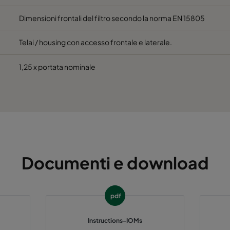
 60%
M5
592
592
Dimensioni frontali del filtro secondo la norma EN 15805
 60%
M5
592
490
Telai / housing con accesso frontale e laterale.
 60%
M5
490
592
1,25 x portata nominale
 60%
M5
592
287
 60%
M5
287
592
 60%
M5
287
287
Documenti e download
 60%
M5
592
592
pdf
 60%
M5
592
490
Instructions-IOMs
 60%
M5
490
592