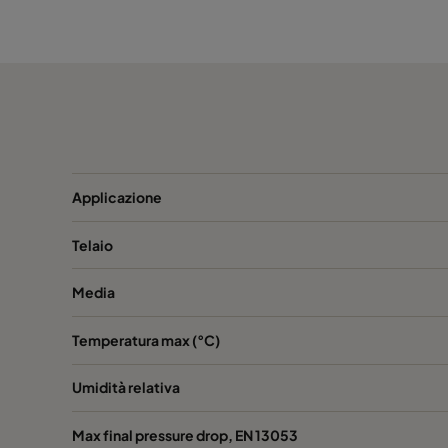
Hi-Flo 1060 :: 592x490x600-6-25
ePM10
Hi-Flo 1060 :: 490x592x600-5-25
ePM10
Hi-Flo 1060 :: 592x287x600-6-25
ePM10
Hi-Flo 1060 :: 287x592/600-3-25
ePM10
Applicazione
Hi-Flo 1060 :: 287x287x600-3-25
ePM10
Telaio
Media
Hi-Flo 1060 :: 592x892x600-6-25
ePM10
Temperatura max (°C)
Hi-Flo 1060 :: 490x892x600-5-25
ePM10
Umidità relativa
Hi-Flo 1060 :: 287x892x600-3-25
ePM10
Max final pressure drop, EN 13053