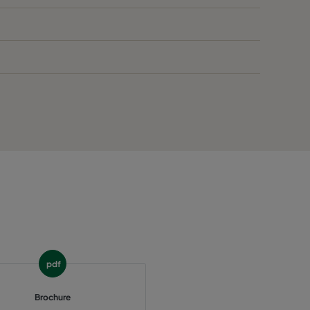
520
3400
45
836
520
2800
45
520
2800
45
520
1700
45
520
1700
45
520
800
45
370
3400
55
>1200
pdf
370
2800
55
Brochure
370
2800
55