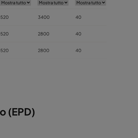
520
3400
40
568
520
2800
40
520
2800
40
520
1700
40
520
1700
40
520
800
40
to (EPD)
520
5000
40
520
4100
40