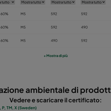
 60%
M5
592
592
 60%
M5
592
490
 60%
M5
490
592
 60%
M5
592
287
+ Mostra di più
 60%
M5
287
592
 60%
M5
287
287
azione ambientale di prodot
 60%
M5
592
892
Vedere e scaricare il certificato:
 60%
M5
490
892
 P, TM, X (Sweden)