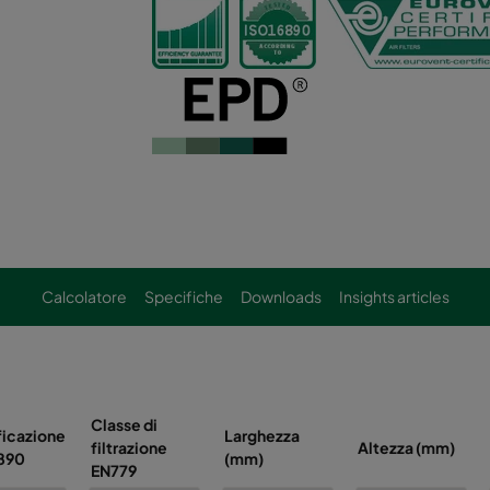
Calcolatore
Specifiche
Downloads
Insights articles
Classe di
ficazione
Larghezza
filtrazione
Altezza (mm)
6890
(mm)
EN779