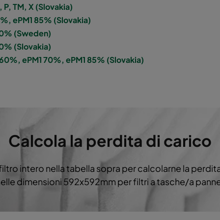
P, TM, X (Slovakia)
 60%
M5
287
892
0%, ePM1 85% (Slovakia)
 60% (Sweden)
 60%
M5
592
592
60% (Slovakia)
 60%, ePM1 70%, ePM1 85% (Slovakia)
 60%
M5
592
490
 60%
M5
490
592
 60%
M5
592
287
Calcola la perdita di carico
 60%
M5
287
592
filtro intero nella tabella sopra per calcolarne la perdita
 60%
M5
287
287
e nelle dimensioni 592x592mm per filtri a tasche/a pann
 60%
M5
592
592