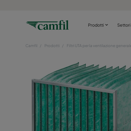
Prodotti
Settor
Camfil
Prodotti
Filtri UTA per la ventilazione general