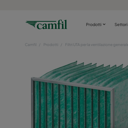
Prodotti
Settor
Camfil
Prodotti
Filtri UTA per la ventilazione general