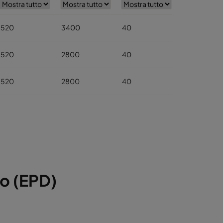
520
3400
40
568
520
2800
40
520
2800
40
520
1700
40
520
1700
40
520
800
40
to (EPD)
520
5000
40
520
4100
40