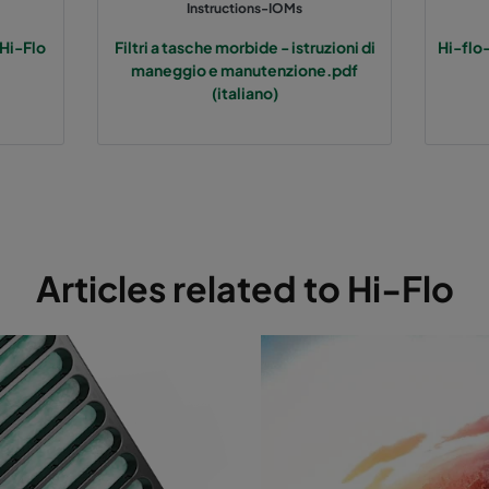
Instructions-IOMs
Hi-Flo
Filtri a tasche morbide - istruzioni di
Hi-flo
 60%
M5
592
287
maneggio e manutenzione.pdf
(italiano)
 60%
M5
287
592
 60%
M5
287
287
5 50%
M6
592
592
Articles related to Hi-Flo
5 50%
M6
592
490
5 50%
M6
490
592
5 50%
M6
592
287
5 50%
M6
287
592