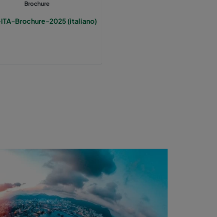
Brochure
-ITA-Brochure-2025 (italiano)
370
1700
55
370
1700
55
370
800
55
640
3400
55
748
640
2800
55
640
2800
55
640
1700
55
640
1700
55