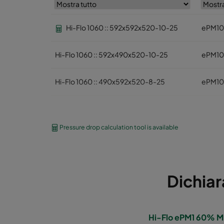
Hi-Flo 1060 :: 592x592x520-10-25
ePM10
Hi-Flo 1060 :: 592x490x520-10-25
ePM10
Hi-Flo 1060 :: 490x592x520-8-25
ePM10
Hi-Flo 1060 :: 592x287x520-10-25
ePM10
Pressure drop calculation tool is available
Hi-Flo 1060 :: 287x592x520-5-25
ePM10
Hi-Flo 1060 :: 287x287x520-05-25
ePM10
Dichiar
Hi-Flo 1060 :: 592x892x520-10-25
ePM10
Hi-Flo 1060 :: 490x892x520-8-25
ePM10
Hi-Flo ePM1 60% M,