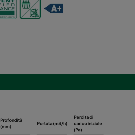
Perdita di
Profondità
Energia
Portata (m3/h)
carico iniziale
(mm)
(kWh/anno)
(Pa)