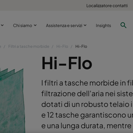
Localizzatore contatti
i
Chi siamo
Assistenza e servizi
Insights
e
Filtri a tasche morbide
Hi-Flo
Hi-Flo
Hi-Flo
I filtri a tasche morbide in f
filtrazione dell'aria nei sis
dotati di un robusto telaio 
e 12 tasche garantiscono u
e una lunga durata, mentre 