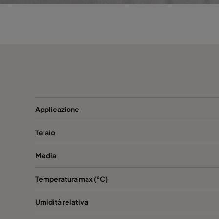
Hi-Flo 1060 :: 592x490x600-6-25
ePM10
Hi-Flo 1060 :: 490x592x600-5-25
ePM10
Hi-Flo 1060 :: 592x287x600-6-25
ePM10
Hi-Flo 1060 :: 287x592/600-3-25
ePM10
Applicazione
Hi-Flo 1060 :: 287x287x600-3-25
ePM10
Telaio
Hi-Flo 1060 :: 592x892x600-6-25
ePM10
Media
Hi-Flo 1060 :: 490x892x600-5-25
ePM10
Temperatura max (°C)
Hi-Flo 1060 :: 287x892x600-3-25
ePM10
Umidità relativa