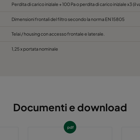
 60%
M5
592
592
Perdita di carico iniziale + 100 Pa o perdita di carico iniziale x3 (il 
Dimensioni frontali del filtro secondo la norma EN 15805
 60%
M5
592
490
Telai / housing con accesso frontale e laterale.
 60%
M5
490
592
1,25 x portata nominale
 60%
M5
592
287
 60%
M5
287
592
 60%
M5
287
287
 60%
M5
592
592
Documenti e download
 60%
M5
592
490
pdf
 60%
M5
490
592