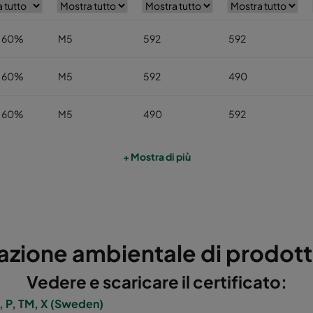
 60%
M5
592
592
 60%
M5
592
490
 60%
M5
490
592
 60%
M5
592
287
+ Mostra di più
 60%
M5
287
592
 60%
M5
287
287
azione ambientale di prodot
 60%
M5
592
892
Vedere e scaricare il certificato:
 60%
M5
490
892
 P, TM, X (Sweden)