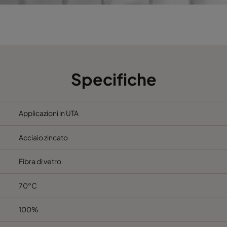
 60%
M5
592
490
 60%
M5
490
592
 60%
M5
592
287
Specifiche
 60%
M5
287
592
Applicazioni in UTA
 60%
M5
287
287
Acciaio zincato
 60%
M5
592
892
Fibra di vetro
 60%
M5
490
892
70°C
 60%
M5
287
892
100%