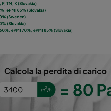
P, TM, X (Slovakia)
 60%
M5
287
892
0%, ePM1 85% (Slovakia)
 60% (Sweden)
 60%
M5
592
592
60% (Slovakia)
 60%, ePM1 70%, ePM1 85% (Slovakia)
 60%
M5
592
490
 60%
M5
490
592
 60%
M5
592
287
Calcola la perdita di carico
 60%
M5
287
592
=
80
P
3
m
/h
 60%
M5
287
287
 60%
M5
592
592