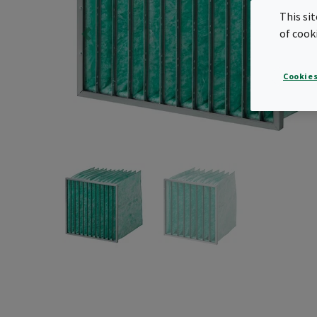
This si
of cook
Cookies