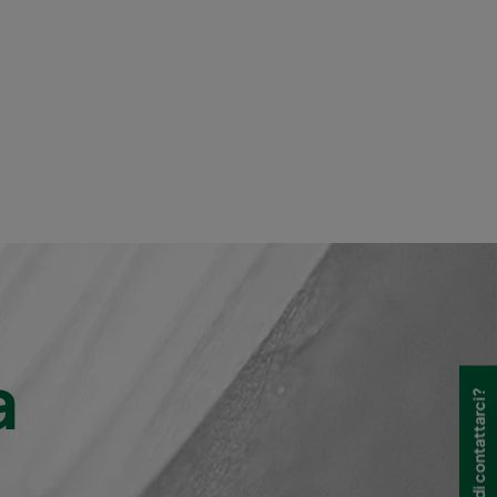
520
2500
40
600
3400
40
522
600
2800
40
600
2800
40
600
1700
40
600
1700
40
a
Hai bisogno di contattarci?
600
800
40
600
3400
40
645