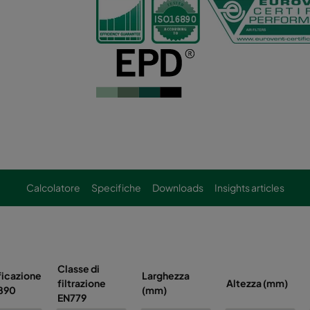
Calcolatore
Specifiche
Downloads
Insights articles
Classe di
ficazione
Larghezza
filtrazione
Altezza (mm)
6890
(mm)
EN779