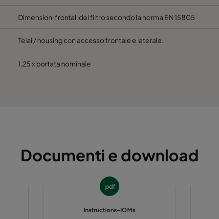
 60%
M5
592
592
Dimensioni frontali del filtro secondo la norma EN 15805
 60%
M5
592
490
Telai / housing con accesso frontale e laterale.
 60%
M5
490
592
1,25 x portata nominale
 60%
M5
592
287
 60%
M5
287
592
 60%
M5
287
287
Documenti e download
 60%
M5
592
592
pdf
 60%
M5
592
490
Instructions-IOMs
 60%
M5
490
592