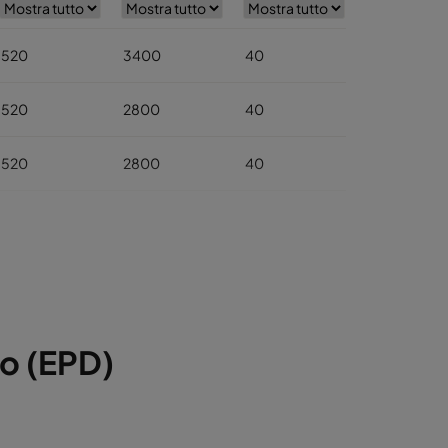
520
3400
40
568
520
2800
40
520
2800
40
520
1700
40
520
1700
40
520
800
40
to (EPD)
520
5000
40
520
4100
40