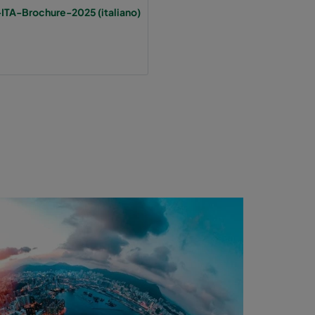
-ITA-Brochure-2025 (italiano)
370
1700
55
370
1700
55
370
800
55
640
3400
55
748
640
2800
55
640
2800
55
640
1700
55
640
1700
55