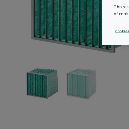
This si
of cook
Cookies