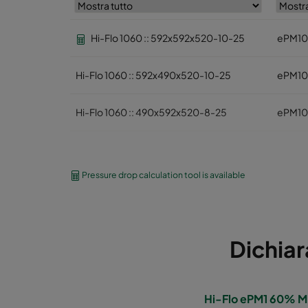
Hi-Flo 1060 :: 592x592x520-10-25
ePM10
Hi-Flo 1060 :: 592x490x520-10-25
ePM10
Hi-Flo 1060 :: 490x592x520-8-25
ePM10
Hi-Flo 1060 :: 592x287x520-10-25
ePM10
Pressure drop calculation tool is available
Hi-Flo 1060 :: 287x592x520-5-25
ePM10
Hi-Flo 1060 :: 287x287x520-05-25
ePM10
Dichiar
Hi-Flo 1060 :: 592x892x520-10-25
ePM10
Hi-Flo 1060 :: 490x892x520-8-25
ePM10
Hi-Flo ePM1 60% M,