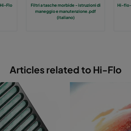
Hi-Flo
Filtri a tasche morbide - istruzioni di
Hi-flo
maneggio e manutenzione.pdf
 60%
M5
592
287
(italiano)
 60%
M5
287
592
 60%
M5
287
287
5 50%
M6
592
592
Articles related to Hi-Flo
5 50%
M6
592
490
5 50%
M6
490
592
5 50%
M6
592
287
5 50%
M6
287
592