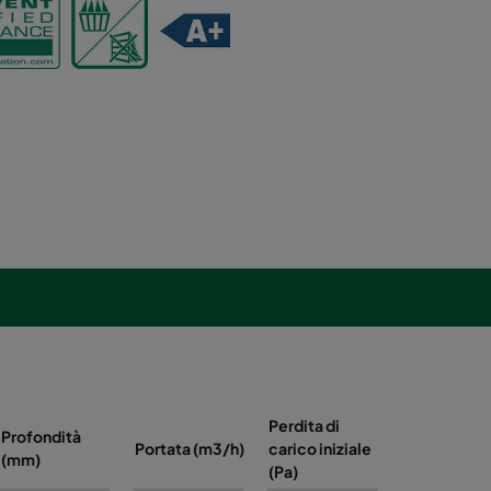
Perdita di
Profondità
Energia
Portata (m3/h)
carico iniziale
(mm)
(kWh/anno)
(Pa)