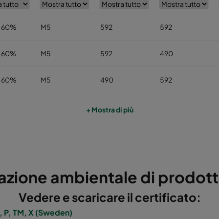
 60%
M5
592
592
 60%
M5
592
490
 60%
M5
490
592
 60%
M5
592
287
+ Mostra di più
 60%
M5
287
592
 60%
M5
287
287
azione ambientale di prodot
 60%
M5
592
892
Vedere e scaricare il certificato:
 60%
M5
490
892
 P, TM, X (Sweden)