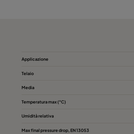
Hi-Flo 1060 :: 592x490x600-6-25
ePM10
Hi-Flo 1060 :: 490x592x600-5-25
ePM10
Hi-Flo 1060 :: 592x287x600-6-25
ePM10
Hi-Flo 1060 :: 287x592/600-3-25
ePM10
Applicazione
Hi-Flo 1060 :: 287x287x600-3-25
ePM10
Telaio
Media
Hi-Flo 1060 :: 592x892x600-6-25
ePM10
Temperatura max (°C)
Hi-Flo 1060 :: 490x892x600-5-25
ePM10
Umidità relativa
Hi-Flo 1060 :: 287x892x600-3-25
ePM10
Max final pressure drop, EN 13053