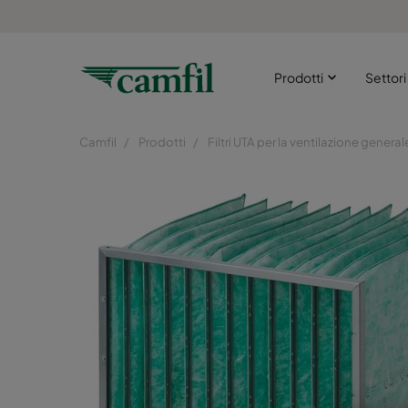
Prodotti
Settor
Camfil
Prodotti
Filtri UTA per la ventilazione general