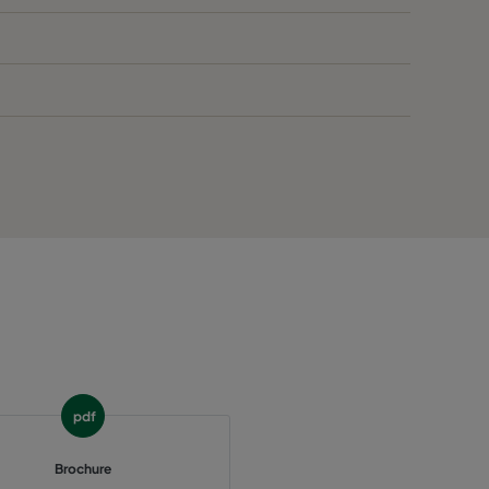
520
3400
45
836
520
2800
45
520
2800
45
520
1700
45
520
1700
45
520
800
45
370
3400
55
>1200
pdf
370
2800
55
Brochure
370
2800
55