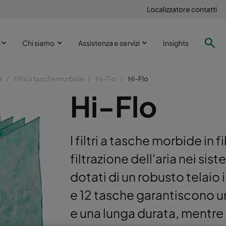
Localizzatore contatti
i
Chi siamo
Assistenza e servizi
Insights
e
Filtri a tasche morbide
Hi-Flo
Hi-Flo
Hi-Flo
I filtri a tasche morbide in f
filtrazione dell'aria nei sis
dotati di un robusto telaio 
e 12 tasche garantiscono u
e una lunga durata, mentre 