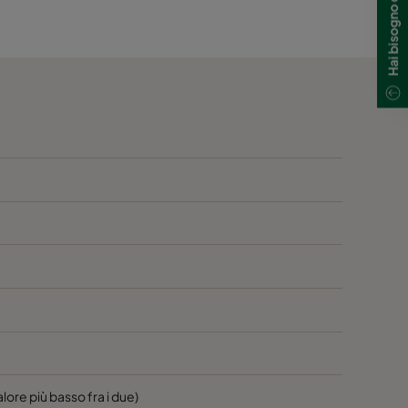
600
2800
40
600
2800
40
600
1700
40
600
1700
40
600
800
40
600
5000
40
600
4100
40
600
2500
40
valore più basso fra i due)