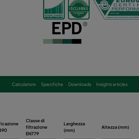
Calcolatore
Specifiche
Downloads
Insights articles
Classe di
ficazione
Larghezza
filtrazione
Altezza (mm)
6890
(mm)
EN779