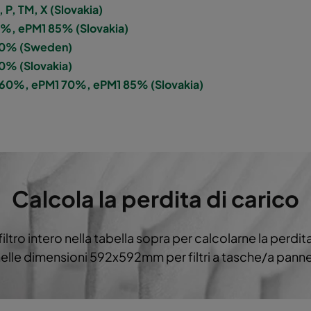
P, TM, X (Slovakia)
 60%
M5
287
892
0%, ePM1 85% (Slovakia)
 60% (Sweden)
 60%
M5
592
592
60% (Slovakia)
 60%, ePM1 70%, ePM1 85% (Slovakia)
 60%
M5
592
490
 60%
M5
490
592
 60%
M5
592
287
Calcola la perdita di carico
 60%
M5
287
592
filtro intero nella tabella sopra per calcolarne la perdita
 60%
M5
287
287
e nelle dimensioni 592x592mm per filtri a tasche/a pann
 60%
M5
592
592