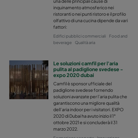
una delle principali cause di
Hi-Flo 2550 :: 490x592x600-6-25
ePM2,5 50%
inquinamento atmosferico nei
ristoranti o nei punti ristoro e il profilo
Hi-Flo 2550 :: 592x287x600-8-25
ePM2,5 50%
olfattivo di una cucina dipende da vari
fattori:
Edifici pubblici commerciali
Food and
Hi-Flo 2550 :: 287x592x600-4-25
ePM2,5 50%
beverage
Qualità aria
Hi-Flo 2550 :: 287x287x600-4-25
ePM2,5 50%
Le soluzioni camfil per l'aria
pulita al padiglione svedese -
Hi-Flo 2550 :: 592x592x520-8-25
ePM2,5 50%
expo 2020 dubai
Camfil è sponsor ufficiale del
Hi-Flo 2550 :: 592x490x520-8-25
ePM2,5 50%
padiglione svedese fornendo
soluzioni avanzate per l’aria pulita che
garantiscono una migliore qualità
Hi-Flo 2550 :: 490x592x520-6-25
ePM2,5 50%
dell’aria indoor per i visitatori. EXPO
2020 di Dubai ha avuto inizio il 1°
Hi-Flo 2550 :: 592x287x520-8-25
ePM2,5 50%
ottobre 2021 e si concluderà il 31
marzo 2022.
Hi-Flo 2550 :: 287x592x520-4-25
ePM2,5 50%
Formazione scoperta
Innovazione