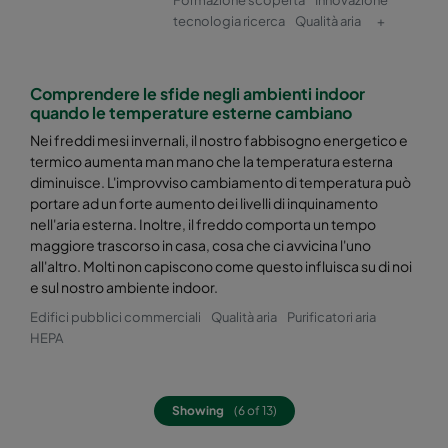
tecnologia ricerca
Qualità aria
+
Hi-Flo 2550 :: 287x287x520-4-25
ePM2,5 50%
Comprendere le sfide negli ambienti indoor
Hi-Flo 2550 :: 592x592x370-8-25
ePM2,5 50%
quando le temperature esterne cambiano
Nei freddi mesi invernali, il nostro fabbisogno energetico e
Hi-Flo 2550 :: 592x490x370-8-25
ePM2,5 50%
termico aumenta man mano che la temperatura esterna
diminuisce. L'improvviso cambiamento di temperatura può
portare ad un forte aumento dei livelli di inquinamento
Hi-Flo 2550 :: 490x592x370-6-25
ePM2,5 50%
nell'aria esterna. Inoltre, il freddo comporta un tempo
maggiore trascorso in casa, cosa che ci avvicina l'uno
Hi-Flo 2550 :: 592x287x370-8-25
ePM2,5 50%
all'altro. Molti non capiscono come questo influisca su di noi
e sul nostro ambiente indoor.
Edifici pubblici commerciali
Qualità aria
Purificatori aria
Hi-Flo 2550 :: 287x592x370-4-25
ePM2,5 50%
HEPA
Hi-Flo 2550 :: 287x287x370-4-25
ePM2,5 50%
Showing
(6 of 13)
Hi-Flo 2550 :: 592/592/600-6-25
ePM2,5 50%