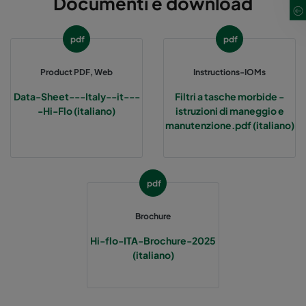
Documenti e download
Hi-Flo 1060 :: 490x592x370-5-25
ePM10 60%
pdf
pdf
Hi-Flo 1060 :: 592x287x370-6-25
ePM10 60%
Product PDF, Web
Instructions-IOMs
Hi-Flo 1060 :: 287x592x370-3-25
ePM10 60%
Data-Sheet---Italy--it---
Filtri a tasche morbide -
-Hi-Flo (italiano)
istruzioni di maneggio e
Hi-Flo 1060 :: 287x287x370-3-25
ePM10 60%
manutenzione.pdf (italiano)
Hi-Flo 2550 :: 592x592x640-12-25
ePM2,5 50%
pdf
Hi-Flo 2550 :: 592x490x640-12-25
ePM2,5 50%
Brochure
Hi-Flo 2550 :: 490x592x640-10-25
ePM2,5 50%
Hi-flo-ITA-Brochure-2025
(italiano)
Hi-Flo 2550 :: 592x287x640-12-25
ePM2,5 50%