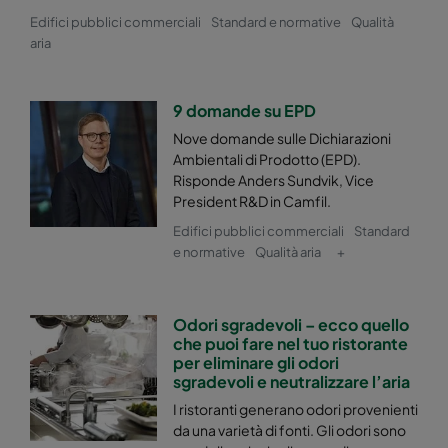
Edifici pubblici commerciali
Standard e normative
Qualità
Hi-Flo 2550 :: 592x287x520-10-25
ePM2,5 50%
aria
Hi-Flo 2550 :: 287x592x520-5-25
ePM2,5 50%
9 domande su EPD
Hi-Flo 2550 :: 287x287x520-5-25
ePM2,5 50%
Nove domande sulle Dichiarazioni
Ambientali di Prodotto (EPD).
Risponde Anders Sundvik, Vice
Hi-Flo 2550 :: 592x892x520-10-25
ePM2,5 50%
President R&D in Camfil.
Edifici pubblici commerciali
Standard
Hi-Flo 2550 :: 490x892x520-8-25
ePM2,5 50%
e normative
Qualità aria
+
Hi-Flo 2550 :: 287x892x520-5-25
ePM2,5 50%
Odori sgradevoli – ecco quello
che puoi fare nel tuo ristorante
Hi-Flo 2550 :: 592x592x600-8-25
ePM2,5 50%
per eliminare gli odori
sgradevoli e neutralizzare l’aria
Hi-Flo 2550 :: 592x490x600-8-25
ePM2,5 50%
I ristoranti generano odori provenienti
da una varietà di fonti. Gli odori sono