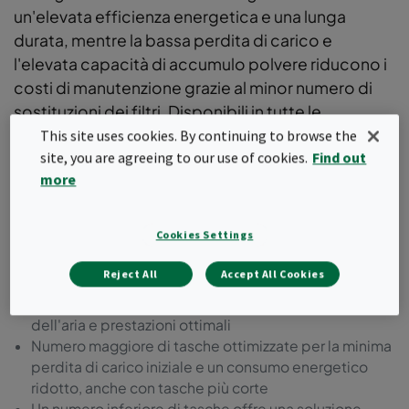
un'elevata efficienza energetica e una lunga
durata, mentre la bassa perdita di carico e
l'elevata capacità di accumulo polvere riducono i
costi di manutenzione grazie al minor numero di
sostituzioni dei filtri. Disponibili in tutte le
efficienze secondo lo standard ISO 16890 e
This site uses cookies. By continuing to browse the
site, you are agreeing to our use of cookies.
Find out
supportati da una Dichiarazione Ambientale di
more
Prodotto (EPD).
Gamma di filtri premium a tasche morbide con
Cookies Settings
robusto telaio metallico
Dimensioni e configurazioni flessibili delle tasche per
Reject All
Accept All Cookies
adattarsi a varie applicazioni
Design innovativo delle tasche per una distribuzione
dell'aria e prestazioni ottimali
Numero maggiore di tasche ottimizzate per la minima
perdita di carico iniziale e un consumo energetico
ridotto, anche con tasche più corte
Un numero inferiore di tasche offre una soluzione