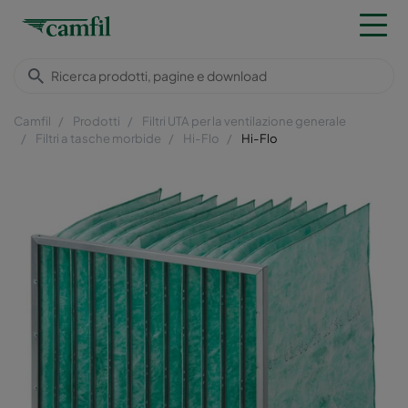
Camfil
Prodotti
Filtri UTA per la ventilazione generale
Filtri a tasche morbide
Hi-Flo
Hi-Flo