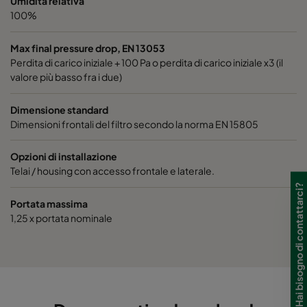
Umidità relativa
100%
Hi-Flo 1060 :: 592x592x520-6-25
ePM10 60%
Max final pressure drop, EN 13053
Hi-Flo 1060 :: 592x490x520-6-25
ePM10 60%
Perdita di carico iniziale + 100 Pa o perdita di carico iniziale x3 (il
valore più basso fra i due)
Hi-Flo 1060 :: 490x592x520-5-25
ePM10 60%
Dimensione standard
Dimensioni frontali del filtro secondo la norma EN 15805
Hi-Flo 1060 :: 592x287x520-6-25
ePM10 60%
Opzioni di installazione
Telai / housing con accesso frontale e laterale.
Hi-Flo 1060 :: 287x592x520-3-25
ePM10 60%
Hai bisogno di contattarci?
Portata massima
Hi-Flo 1060 :: 287x287x520-3-25
ePM10 60%
1,25 x portata nominale
Hi-Flo 1060 :: 592x592x370-6-25
ePM10 60%
Hi-Flo 1060 :: 592x490x370-6-25
ePM10 60%