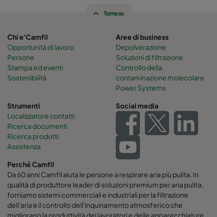
Torna su
Hi-Flo 2550 :: 592x490x600-6-25
ePM2,5 50%
Chi e'Camfil
Aree di business
Hi-Flo 2550 :: 490x592x600-5-25
ePM2,5 50%
Opportunità di lavoro
Depolverazione
Persone
Soluzioni di filtrazione
Stampa ed eventi
Controllo della
Hi-Flo 2550 :: 592x287x600-6-25
ePM2,5 50%
Sostenibilità
contaminazione molecolare
Power Systems
Hi-Flo 2550 :: 287x592x600-3-25
ePM2,5 50%
Strumenti
Social media
Localizzatore contatti
Hi-Flo 2550 :: 287x287x600-3-25
ePM2,5 50%
Ricerca documenti
Ricerca prodotti
Assistenza
Hi-Flo 0160 :: 592x592x640-12-25
ePM1 60%
Perché Camfil
Hi-Flo 0160 :: 592x490x640-12-25
ePM1 60%
Da 60 anni Camfil aiuta le persone a respirare aria più pulita. In
qualità di produttore leader di soluzioni premium per aria pulita,
forniamo sistemi commerciali e industriali per la filtrazione
Hi-Flo 0160 :: 490x592x640-10-25
ePM1 60%
dell'aria e il controllo dell'inquinamento atmosferico che
migliorano la produttività dei lavoratori e delle apparecchiature,