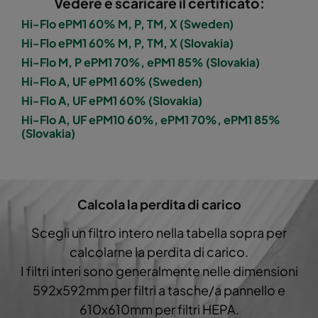
Vedere e scaricare il certificato:
Hi-Flo 1060 :: 490x892x520-8-25
ePM10 60%
Hi-Flo ePM1 60% M, P, TM, X (Sweden)
Hi-Flo ePM1 60% M, P, TM, X (Slovakia)
Hi-Flo 1060 :: 287x892x520-5-25
ePM10 60%
Hi-Flo M, P ePM1 70%, ePM1 85% (Slovakia)
Hi-Flo A, UF ePM1 60% (Sweden)
Hi-Flo 1060 :: 592x592x600-8-25
ePM10 60%
Hi-Flo A, UF ePM1 60% (Slovakia)
Hi-Flo A, UF ePM10 60%, ePM1 70%, ePM1 85%
Hi-Flo 1060 :: 592x490x600-8-25
ePM10 60%
(Slovakia)
Hi-Flo 1060 :: 490x592x600-6-25
ePM10 60%
Hi-Flo 1060 :: 592x287x600-8-25
ePM10 60%
Calcola la perdita di carico
Scegli un filtro intero nella tabella sopra per
Hi-Flo 1060 :: 287x592x600-4-25
ePM10 60%
calcolarne la perdita di carico.
I filtri interi sono generalmente nelle dimensioni
Hi-Flo 1060 :: 287x287x600-4-25
ePM10 60%
592x592mm per filtri a tasche/a pannello e
610x610mm per filtri HEPA.
Hi-Flo 1060 :: 592x592x600-6-25
ePM10 60%