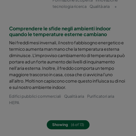
tecnologia ricerca
Qualità aria
+
Hi-Flo 2550 :: 287x287x520-4-25
ePM2,5 50%
Comprendere le sfide negli ambienti indoor
Hi-Flo 2550 :: 592x592x370-8-25
ePM2,5 50%
quando le temperature esterne cambiano
Nei freddi mesi invernali, il nostro fabbisogno energetico e
Hi-Flo 2550 :: 592x490x370-8-25
ePM2,5 50%
termico aumenta man mano che la temperatura esterna
diminuisce. L'improvviso cambiamento di temperatura può
portare ad un forte aumento dei livelli di inquinamento
Hi-Flo 2550 :: 490x592x370-6-25
ePM2,5 50%
nell'aria esterna. Inoltre, il freddo comporta un tempo
maggiore trascorso in casa, cosa che ci avvicina l'uno
Hi-Flo 2550 :: 592x287x370-8-25
ePM2,5 50%
all'altro. Molti non capiscono come questo influisca su di noi
e sul nostro ambiente indoor.
Edifici pubblici commerciali
Qualità aria
Purificatori aria
Hi-Flo 2550 :: 287x592x370-4-25
ePM2,5 50%
HEPA
Hi-Flo 2550 :: 287x287x370-4-25
ePM2,5 50%
Showing
(6 of 13)
Hi-Flo 2550 :: 592/592/600-6-25
ePM2,5 50%