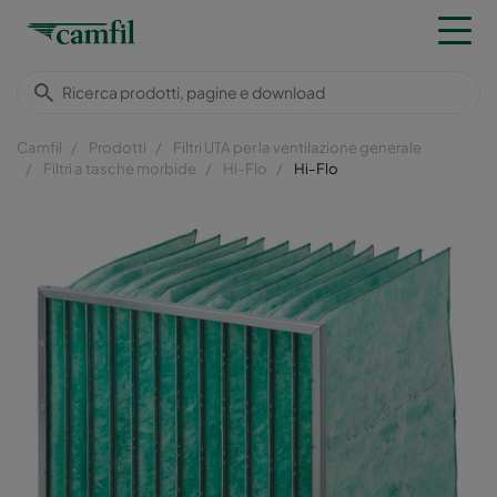
Camfil
Prodotti
Filtri UTA per la ventilazione generale
Filtri a tasche morbide
Hi-Flo
Hi-Flo