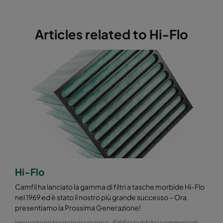
Hi-Flo 2550 :: 287x592x640-6-25
ePM2,5 50%
Hi-Flo 2550 :: 287x287x640-6-25
ePM2,5 50%
Articles related to Hi-Flo
Hi-Flo 2550 :: 592x892x640-12-25
ePM2,5 50%
Hi-Flo 2550 :: 490x892x640-10-25
ePM2,5 50%
Hi-Flo 2550 :: 287x892x640-6-25
ePM2,5 50%
Hi-Flo 2550 :: 592x592x370-12-25
ePM2,5 50%
Hi-Flo 2550 :: 592x490x370-12-25
ePM2,5 50%
Hi-Flo
Camfil ha lanciato la gamma di filtri a tasche morbide Hi-Flo
Hi-Flo 2550 :: 490x592x370-10-25
ePM2,5 50%
nel 1969 ed è stato il nostro più grande successo – Ora
presentiamo la Prossima Generazione!
Hi-Flo 2550 :: 592x287x370-12-25
ePM2,5 50%
Innovazione tecnologia ricerca
Edifici pubblici commerciali