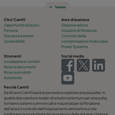
Torna su
Hi-Flo 2550 :: 592x490x600-6-25
ePM2,5 50%
Chi e'Camfil
Aree di business
Hi-Flo 2550 :: 490x592x600-5-25
ePM2,5 50%
Opportunità di lavoro
Depolverazione
Persone
Soluzioni di filtrazione
Stampa ed eventi
Controllo della
Hi-Flo 2550 :: 592x287x600-6-25
ePM2,5 50%
Sostenibilità
contaminazione molecolare
Power Systems
Hi-Flo 2550 :: 287x592x600-3-25
ePM2,5 50%
Strumenti
Social media
Localizzatore contatti
Hi-Flo 2550 :: 287x287x600-3-25
ePM2,5 50%
Ricerca documenti
Ricerca prodotti
Assistenza
Hi-Flo 0160 :: 592x592x640-12-25
ePM1 60%
Perché Camfil
Hi-Flo 0160 :: 592x490x640-12-25
ePM1 60%
Da 60 anni Camfil aiuta le persone a respirare aria più pulita. In
qualità di produttore leader di soluzioni premium per aria pulita,
forniamo sistemi commerciali e industriali per la filtrazione
Hi-Flo 0160 :: 490x592x640-10-25
ePM1 60%
dell'aria e il controllo dell'inquinamento atmosferico che
migliorano la produttività dei lavoratori e delle apparecchiature,