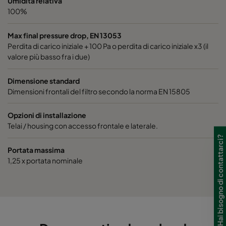
Umidità relativa
100%
Hi-Flo 1060 :: 592x592x520-6-25
ePM10 60%
Max final pressure drop, EN 13053
Hi-Flo 1060 :: 592x490x520-6-25
ePM10 60%
Perdita di carico iniziale + 100 Pa o perdita di carico iniziale x3 (il
valore più basso fra i due)
Hi-Flo 1060 :: 490x592x520-5-25
ePM10 60%
Dimensione standard
Dimensioni frontali del filtro secondo la norma EN 15805
Hi-Flo 1060 :: 592x287x520-6-25
ePM10 60%
Opzioni di installazione
Telai / housing con accesso frontale e laterale.
Hi-Flo 1060 :: 287x592x520-3-25
ePM10 60%
Hai bisogno di contattarci?
Portata massima
Hi-Flo 1060 :: 287x287x520-3-25
ePM10 60%
1,25 x portata nominale
Hi-Flo 1060 :: 592x592x370-6-25
ePM10 60%
Hi-Flo 1060 :: 592x490x370-6-25
ePM10 60%