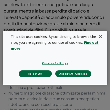
un'elevata efficienza energetica e una lunga
durata, mentre la bassa perdita di carico e
l'elevata capacità di accumulo polvere riducono i
costi di manutenzione grazie al minor numero di
sostituzioni dei filtri. Disponibili in tutte le
efficienze secondo lo standard ISO 16890 e
This site uses cookies. By continuing to browse the
site, you are agreeing to our use of cookies.
Find out
supportati da una Dichiarazione Ambientale di
more
Prodotto (EPD).
Gamma di filtri premium a tasche morbide con
Cookies Settings
robusto telaio metallico
Dimensioni e configurazioni flessibili delle tasche per
Reject All
Accept All Cookies
adattarsi a varie applicazioni
Design innovativo delle tasche per una distribuzione
dell'aria e prestazioni ottimali
Numero maggiore di tasche ottimizzate per la minima
perdita di carico iniziale e un consumo energetico
ridotto, anche con tasche più corte
Un numero inferiore di tasche offre una soluzione