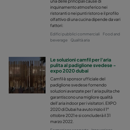
una delle principali cause di
Hi-Flo 2550 :: 490x592x600-6-25
ePM2,5 50%
inquinamento atmosferico nei
ristoranti o nei punti ristoro e il profilo
Hi-Flo 2550 :: 592x287x600-8-25
ePM2,5 50%
olfattivo di una cucina dipende da vari
fattori:
Edifici pubblici commerciali
Food and
Hi-Flo 2550 :: 287x592x600-4-25
ePM2,5 50%
beverage
Qualità aria
Hi-Flo 2550 :: 287x287x600-4-25
ePM2,5 50%
Le soluzioni camfil per l'aria
pulita al padiglione svedese -
Hi-Flo 2550 :: 592x592x520-8-25
ePM2,5 50%
expo 2020 dubai
Camfil è sponsor ufficiale del
Hi-Flo 2550 :: 592x490x520-8-25
ePM2,5 50%
padiglione svedese fornendo
soluzioni avanzate per l’aria pulita che
garantiscono una migliore qualità
Hi-Flo 2550 :: 490x592x520-6-25
ePM2,5 50%
dell’aria indoor per i visitatori. EXPO
2020 di Dubai ha avuto inizio il 1°
Hi-Flo 2550 :: 592x287x520-8-25
ePM2,5 50%
ottobre 2021 e si concluderà il 31
marzo 2022.
Hi-Flo 2550 :: 287x592x520-4-25
ePM2,5 50%
Formazione scoperta
Innovazione