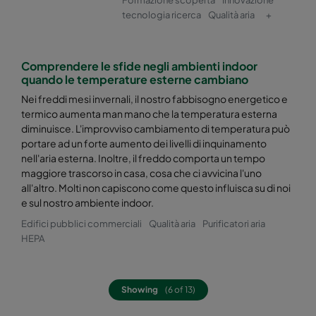
tecnologia ricerca
Qualità aria
+
Hi-Flo 2550 :: 287x287x520-4-25
ePM2,5 50%
Comprendere le sfide negli ambienti indoor
Hi-Flo 2550 :: 592x592x370-8-25
ePM2,5 50%
quando le temperature esterne cambiano
Nei freddi mesi invernali, il nostro fabbisogno energetico e
Hi-Flo 2550 :: 592x490x370-8-25
ePM2,5 50%
termico aumenta man mano che la temperatura esterna
diminuisce. L'improvviso cambiamento di temperatura può
portare ad un forte aumento dei livelli di inquinamento
Hi-Flo 2550 :: 490x592x370-6-25
ePM2,5 50%
nell'aria esterna. Inoltre, il freddo comporta un tempo
maggiore trascorso in casa, cosa che ci avvicina l'uno
Hi-Flo 2550 :: 592x287x370-8-25
ePM2,5 50%
all'altro. Molti non capiscono come questo influisca su di noi
e sul nostro ambiente indoor.
Edifici pubblici commerciali
Qualità aria
Purificatori aria
Hi-Flo 2550 :: 287x592x370-4-25
ePM2,5 50%
HEPA
Hi-Flo 2550 :: 287x287x370-4-25
ePM2,5 50%
Showing
(6 of 13)
Hi-Flo 2550 :: 592/592/600-6-25
ePM2,5 50%