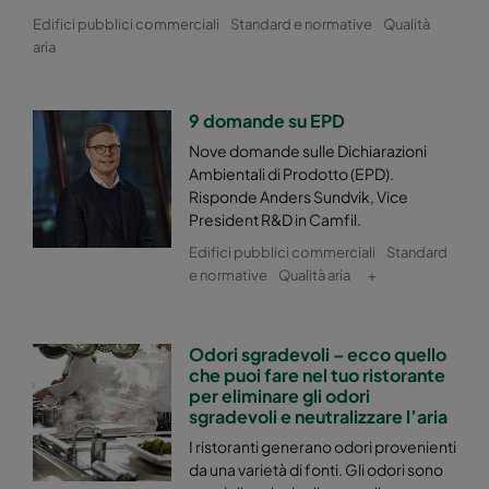
Edifici pubblici commerciali
Standard e normative
Qualità
Hi-Flo 2550 :: 592x287x520-10-25
ePM2,5 50%
aria
Hi-Flo 2550 :: 287x592x520-5-25
ePM2,5 50%
9 domande su EPD
Hi-Flo 2550 :: 287x287x520-5-25
ePM2,5 50%
Nove domande sulle Dichiarazioni
Ambientali di Prodotto (EPD).
Risponde Anders Sundvik, Vice
Hi-Flo 2550 :: 592x892x520-10-25
ePM2,5 50%
President R&D in Camfil.
Edifici pubblici commerciali
Standard
Hi-Flo 2550 :: 490x892x520-8-25
ePM2,5 50%
e normative
Qualità aria
+
Hi-Flo 2550 :: 287x892x520-5-25
ePM2,5 50%
Odori sgradevoli – ecco quello
che puoi fare nel tuo ristorante
Hi-Flo 2550 :: 592x592x600-8-25
ePM2,5 50%
per eliminare gli odori
sgradevoli e neutralizzare l’aria
Hi-Flo 2550 :: 592x490x600-8-25
ePM2,5 50%
I ristoranti generano odori provenienti
da una varietà di fonti. Gli odori sono