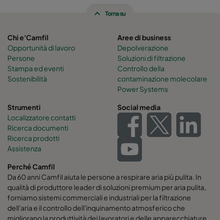
Torna su
Hi-Flo 2550 :: 592x490x600-6-25
ePM2,5 50%
Chi e'Camfil
Aree di business
Hi-Flo 2550 :: 490x592x600-5-25
ePM2,5 50%
Opportunità di lavoro
Depolverazione
Persone
Soluzioni di filtrazione
Stampa ed eventi
Controllo della
Hi-Flo 2550 :: 592x287x600-6-25
ePM2,5 50%
Sostenibilità
contaminazione molecolare
Power Systems
Hi-Flo 2550 :: 287x592x600-3-25
ePM2,5 50%
Strumenti
Social media
Localizzatore contatti
Hi-Flo 2550 :: 287x287x600-3-25
ePM2,5 50%
Ricerca documenti
Ricerca prodotti
Assistenza
Hi-Flo 0160 :: 592x592x640-12-25
ePM1 60%
Perché Camfil
Hi-Flo 0160 :: 592x490x640-12-25
ePM1 60%
Da 60 anni Camfil aiuta le persone a respirare aria più pulita. In
qualità di produttore leader di soluzioni premium per aria pulita,
forniamo sistemi commerciali e industriali per la filtrazione
Hi-Flo 0160 :: 490x592x640-10-25
ePM1 60%
dell'aria e il controllo dell'inquinamento atmosferico che
migliorano la produttività dei lavoratori e delle apparecchiature,