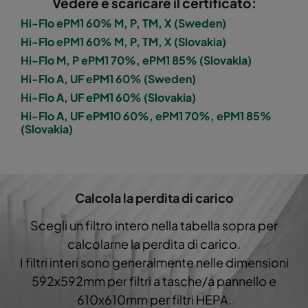
Vedere e scaricare il certificato:
Hi-Flo 1060 :: 490x892x520-8-25
ePM10 60%
Hi-Flo ePM1 60% M, P, TM, X (Sweden)
Hi-Flo ePM1 60% M, P, TM, X (Slovakia)
Hi-Flo 1060 :: 287x892x520-5-25
ePM10 60%
Hi-Flo M, P ePM1 70%, ePM1 85% (Slovakia)
Hi-Flo A, UF ePM1 60% (Sweden)
Hi-Flo 1060 :: 592x592x600-8-25
ePM10 60%
Hi-Flo A, UF ePM1 60% (Slovakia)
Hi-Flo A, UF ePM10 60%, ePM1 70%, ePM1 85%
Hi-Flo 1060 :: 592x490x600-8-25
ePM10 60%
(Slovakia)
Hi-Flo 1060 :: 490x592x600-6-25
ePM10 60%
Hi-Flo 1060 :: 592x287x600-8-25
ePM10 60%
Calcola la perdita di carico
Scegli un filtro intero nella tabella sopra per
Hi-Flo 1060 :: 287x592x600-4-25
ePM10 60%
calcolarne la perdita di carico.
I filtri interi sono generalmente nelle dimensioni
Hi-Flo 1060 :: 287x287x600-4-25
ePM10 60%
592x592mm per filtri a tasche/a pannello e
610x610mm per filtri HEPA.
Hi-Flo 1060 :: 592x592x600-6-25
ePM10 60%