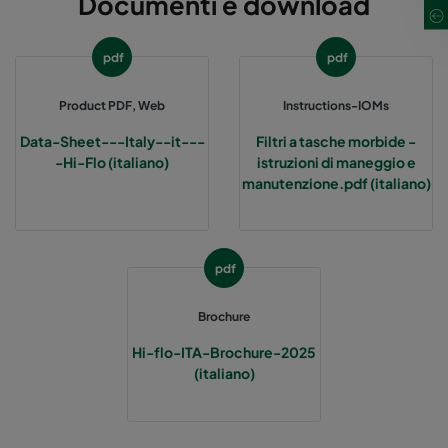
Documenti e download
Hi-Flo 1060 :: 490x592x370-5-25
ePM10 60%
pdf
pdf
Hi-Flo 1060 :: 592x287x370-6-25
ePM10 60%
Product PDF, Web
Instructions-IOMs
Hi-Flo 1060 :: 287x592x370-3-25
ePM10 60%
Data-Sheet---Italy--it---
Filtri a tasche morbide -
-Hi-Flo (italiano)
istruzioni di maneggio e
Hi-Flo 1060 :: 287x287x370-3-25
ePM10 60%
manutenzione.pdf (italiano)
Hi-Flo 2550 :: 592x592x640-12-25
ePM2,5 50%
pdf
Hi-Flo 2550 :: 592x490x640-12-25
ePM2,5 50%
Brochure
Hi-Flo 2550 :: 490x592x640-10-25
ePM2,5 50%
Hi-flo-ITA-Brochure-2025
(italiano)
Hi-Flo 2550 :: 592x287x640-12-25
ePM2,5 50%