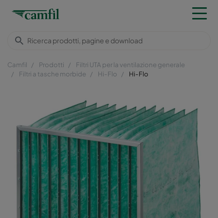
Camfil
Prodotti
Filtri UTA per la ventilazione generale
Filtri a tasche morbide
Hi-Flo
Hi-Flo