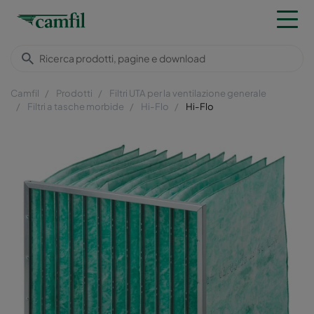
Camfil
Prodotti
Filtri UTA per la ventilazione generale
Filtri a tasche morbide
Hi-Flo
Hi-Flo