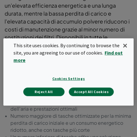
un'elevata efficienza energetica e una lunga
durata, mentre la bassa perdita di carico e
l'elevata capacità di accumulo polvere riducono i
costi di manutenzione grazie al minor numero di
sostituzioni dei filtri. Disponibili in tutte le
efficienze secondo lo standard ISO 16890 e
This site uses cookies. By continuing to browse the
site, you are agreeing to our use of cookies.
Find out
supportati da una Dichiarazione Ambientale di
more
Prodotto (EPD).
Gamma di filtri premium a tasche morbide con
Cookies Settings
robusto telaio metallico
Dimensioni e configurazioni flessibili delle tasche per
Reject All
Accept All Cookies
adattarsi a varie applicazioni
Design innovativo delle tasche per una distribuzione
dell'aria e prestazioni ottimali
Numero maggiore di tasche ottimizzate per la minima
perdita di carico iniziale e un consumo energetico
ridotto, anche con tasche più corte
Un numero inferiore di tasche offre una soluzione