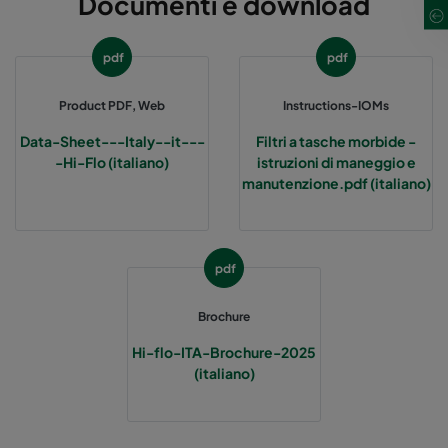
Documenti e download
Hi-Flo 1060 :: 490x592x370-5-25
ePM10 60%
pdf
pdf
Hi-Flo 1060 :: 592x287x370-6-25
ePM10 60%
Product PDF, Web
Instructions-IOMs
Hi-Flo 1060 :: 287x592x370-3-25
ePM10 60%
Data-Sheet---Italy--it---
Filtri a tasche morbide -
-Hi-Flo (italiano)
istruzioni di maneggio e
Hi-Flo 1060 :: 287x287x370-3-25
ePM10 60%
manutenzione.pdf (italiano)
Hi-Flo 2550 :: 592x592x640-12-25
ePM2,5 50%
pdf
Hi-Flo 2550 :: 592x490x640-12-25
ePM2,5 50%
Brochure
Hi-Flo 2550 :: 490x592x640-10-25
ePM2,5 50%
Hi-flo-ITA-Brochure-2025
(italiano)
Hi-Flo 2550 :: 592x287x640-12-25
ePM2,5 50%