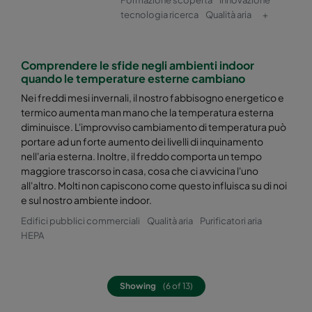
tecnologia ricerca
Qualità aria
+
Hi-Flo 2550 :: 287x287x520-4-25
ePM2,5 50%
Comprendere le sfide negli ambienti indoor
Hi-Flo 2550 :: 592x592x370-8-25
ePM2,5 50%
quando le temperature esterne cambiano
Nei freddi mesi invernali, il nostro fabbisogno energetico e
Hi-Flo 2550 :: 592x490x370-8-25
ePM2,5 50%
termico aumenta man mano che la temperatura esterna
diminuisce. L'improvviso cambiamento di temperatura può
portare ad un forte aumento dei livelli di inquinamento
Hi-Flo 2550 :: 490x592x370-6-25
ePM2,5 50%
nell'aria esterna. Inoltre, il freddo comporta un tempo
maggiore trascorso in casa, cosa che ci avvicina l'uno
Hi-Flo 2550 :: 592x287x370-8-25
ePM2,5 50%
all'altro. Molti non capiscono come questo influisca su di noi
e sul nostro ambiente indoor.
Edifici pubblici commerciali
Qualità aria
Purificatori aria
Hi-Flo 2550 :: 287x592x370-4-25
ePM2,5 50%
HEPA
Hi-Flo 2550 :: 287x287x370-4-25
ePM2,5 50%
Showing
(6 of 13)
Hi-Flo 2550 :: 592/592/600-6-25
ePM2,5 50%