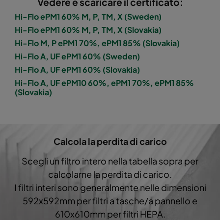
Vedere e scaricare il certificato:
Hi-Flo 1060 :: 490x892x520-8-25
ePM10 60%
Hi-Flo ePM1 60% M, P, TM, X (Sweden)
Hi-Flo ePM1 60% M, P, TM, X (Slovakia)
Hi-Flo 1060 :: 287x892x520-5-25
ePM10 60%
Hi-Flo M, P ePM1 70%, ePM1 85% (Slovakia)
Hi-Flo A, UF ePM1 60% (Sweden)
Hi-Flo 1060 :: 592x592x600-8-25
ePM10 60%
Hi-Flo A, UF ePM1 60% (Slovakia)
Hi-Flo A, UF ePM10 60%, ePM1 70%, ePM1 85%
Hi-Flo 1060 :: 592x490x600-8-25
ePM10 60%
(Slovakia)
Hi-Flo 1060 :: 490x592x600-6-25
ePM10 60%
Hi-Flo 1060 :: 592x287x600-8-25
ePM10 60%
Calcola la perdita di carico
Scegli un filtro intero nella tabella sopra per
Hi-Flo 1060 :: 287x592x600-4-25
ePM10 60%
calcolarne la perdita di carico.
I filtri interi sono generalmente nelle dimensioni
Hi-Flo 1060 :: 287x287x600-4-25
ePM10 60%
592x592mm per filtri a tasche/a pannello e
610x610mm per filtri HEPA.
Hi-Flo 1060 :: 592x592x600-6-25
ePM10 60%