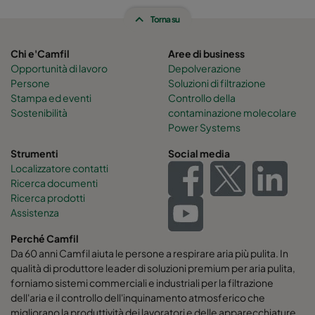
Torna su
Hi-Flo 2550 :: 592x490x600-6-25
ePM2,5 50%
Chi e'Camfil
Aree di business
Hi-Flo 2550 :: 490x592x600-5-25
ePM2,5 50%
Opportunità di lavoro
Depolverazione
Persone
Soluzioni di filtrazione
Stampa ed eventi
Controllo della
Hi-Flo 2550 :: 592x287x600-6-25
ePM2,5 50%
Sostenibilità
contaminazione molecolare
Power Systems
Hi-Flo 2550 :: 287x592x600-3-25
ePM2,5 50%
Strumenti
Social media
Localizzatore contatti
Hi-Flo 2550 :: 287x287x600-3-25
ePM2,5 50%
Ricerca documenti
Ricerca prodotti
Assistenza
Hi-Flo 0160 :: 592x592x640-12-25
ePM1 60%
Perché Camfil
Hi-Flo 0160 :: 592x490x640-12-25
ePM1 60%
Da 60 anni Camfil aiuta le persone a respirare aria più pulita. In
qualità di produttore leader di soluzioni premium per aria pulita,
forniamo sistemi commerciali e industriali per la filtrazione
Hi-Flo 0160 :: 490x592x640-10-25
ePM1 60%
dell'aria e il controllo dell'inquinamento atmosferico che
migliorano la produttività dei lavoratori e delle apparecchiature,