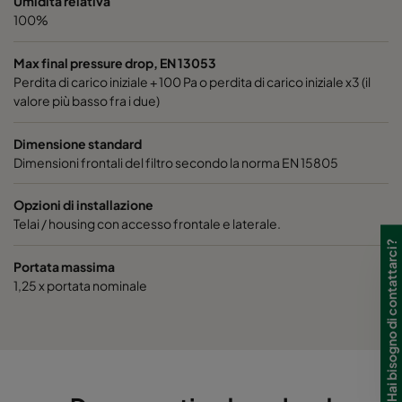
Umidità relativa
100%
Hi-Flo 1060 :: 592x592x520-6-25
ePM10 60%
Max final pressure drop, EN 13053
Hi-Flo 1060 :: 592x490x520-6-25
ePM10 60%
Perdita di carico iniziale + 100 Pa o perdita di carico iniziale x3 (il
valore più basso fra i due)
Hi-Flo 1060 :: 490x592x520-5-25
ePM10 60%
Dimensione standard
Dimensioni frontali del filtro secondo la norma EN 15805
Hi-Flo 1060 :: 592x287x520-6-25
ePM10 60%
Opzioni di installazione
Telai / housing con accesso frontale e laterale.
Hi-Flo 1060 :: 287x592x520-3-25
ePM10 60%
Hai bisogno di contattarci?
Portata massima
Hi-Flo 1060 :: 287x287x520-3-25
ePM10 60%
1,25 x portata nominale
Hi-Flo 1060 :: 592x592x370-6-25
ePM10 60%
Hi-Flo 1060 :: 592x490x370-6-25
ePM10 60%