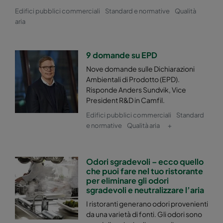
Edifici pubblici commerciali
Standard e normative
Qualità
Hi-Flo 2550 :: 592x287x520-10-25
ePM2,5 50%
aria
Hi-Flo 2550 :: 287x592x520-5-25
ePM2,5 50%
9 domande su EPD
Hi-Flo 2550 :: 287x287x520-5-25
ePM2,5 50%
Nove domande sulle Dichiarazioni
Ambientali di Prodotto (EPD).
Risponde Anders Sundvik, Vice
Hi-Flo 2550 :: 592x892x520-10-25
ePM2,5 50%
President R&D in Camfil.
Edifici pubblici commerciali
Standard
Hi-Flo 2550 :: 490x892x520-8-25
ePM2,5 50%
e normative
Qualità aria
+
Hi-Flo 2550 :: 287x892x520-5-25
ePM2,5 50%
Odori sgradevoli – ecco quello
che puoi fare nel tuo ristorante
Hi-Flo 2550 :: 592x592x600-8-25
ePM2,5 50%
per eliminare gli odori
sgradevoli e neutralizzare l’aria
Hi-Flo 2550 :: 592x490x600-8-25
ePM2,5 50%
I ristoranti generano odori provenienti
da una varietà di fonti. Gli odori sono