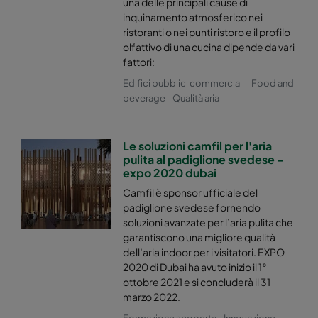
una delle principali cause di
Hi-Flo 2550 :: 490x592x600-6-25
ePM2,5 50%
inquinamento atmosferico nei
ristoranti o nei punti ristoro e il profilo
Hi-Flo 2550 :: 592x287x600-8-25
ePM2,5 50%
olfattivo di una cucina dipende da vari
fattori:
Edifici pubblici commerciali
Food and
Hi-Flo 2550 :: 287x592x600-4-25
ePM2,5 50%
beverage
Qualità aria
Hi-Flo 2550 :: 287x287x600-4-25
ePM2,5 50%
Le soluzioni camfil per l'aria
pulita al padiglione svedese -
Hi-Flo 2550 :: 592x592x520-8-25
ePM2,5 50%
expo 2020 dubai
Camfil è sponsor ufficiale del
Hi-Flo 2550 :: 592x490x520-8-25
ePM2,5 50%
padiglione svedese fornendo
soluzioni avanzate per l’aria pulita che
garantiscono una migliore qualità
Hi-Flo 2550 :: 490x592x520-6-25
ePM2,5 50%
dell’aria indoor per i visitatori. EXPO
2020 di Dubai ha avuto inizio il 1°
Hi-Flo 2550 :: 592x287x520-8-25
ePM2,5 50%
ottobre 2021 e si concluderà il 31
marzo 2022.
Hi-Flo 2550 :: 287x592x520-4-25
ePM2,5 50%
Formazione scoperta
Innovazione