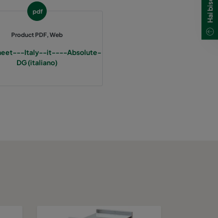
pdf
Product PDF, Web
eet---Italy--it----Absolute-
DG (italiano)