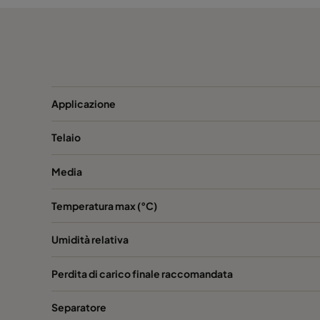
DG14-762x610x292-P-0-I
H14
DG13-305x610x292-PO-OW-V
H13
DG13-610x610x292-PO-OW-V
H13
Applicazione
DG13-762x610x292-PO-OW-V
H13
Telaio
DG14-305x610x292-PO-OW-V
H14
Media
DG14-610x610x292-PO-OW-V
H14
Temperatura max (°C)
DG14-762x610x292-PO-OW-V
H14
Umidità relativa
Perdita di carico finale raccomandata
Separatore