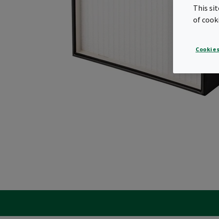
This si
of cook
Cookies