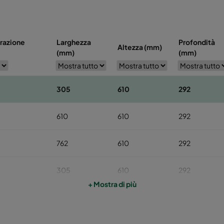
trazione
Larghezza
Profondità
Altezza (mm)
(mm)
(mm)
305
610
292
610
610
292
762
610
292
305
610
292
+ Mostra di più
610
610
292