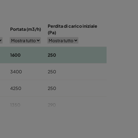
Perdita di carico iniziale
Portata (m3/h)
(Pa)
1600
250
3400
250
4250
250
1350
290
3200
290