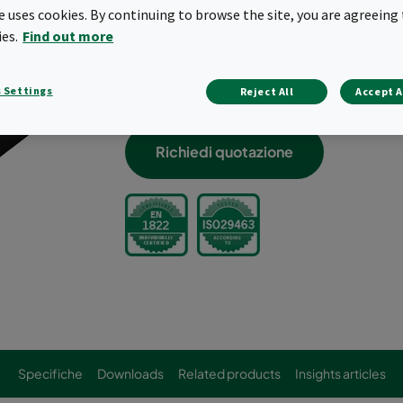
te uses cookies. By continuing to browse the site, you are agreeing 
Velocità frontale fino a 2,5 m/s
ies.
Find out more
Superficie scansionabile del media filt
Leggero e completamente inceneribil
100% leakfree, scan test individuale
 Settings
Reject All
Accept A
Conforme a VDI 6022
Richiedi quotazione
Specifiche
Downloads
Related products
Insights articles