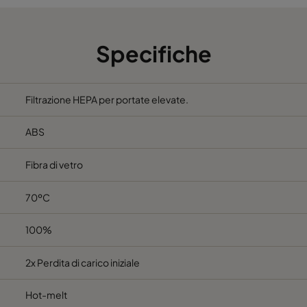
762
610
292
305
610
292
Specifiche
610
610
292
Filtrazione HEPA per portate elevate.
762
610
292
ABS
305
610
292
Fibra di vetro
610
610
292
70ºC
762
610
292
100%
2x Perdita di carico iniziale
Hot-melt