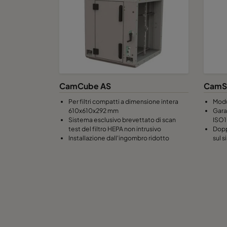
CamCube AS
CamS
Per filtri compatti a dimensione intera
Modul
610x610x292 mm
Garan
Sistema esclusivo brevettato di scan
ISO1
test del filtro HEPA non intrusivo
Dopp
Installazione dall'ingombro ridotto
sul s