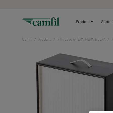
Prodotti
Settor
Camfil
Prodotti
Filtri assoluti EPA, HEPA & ULPA