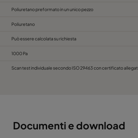
Poliuretano preformato in un unico pezzo
Poliuretano
Può essere calcolata su richiesta
1000 Pa
Scan test individuale secondo ISO 29463 con certificato allegat
Documenti e download