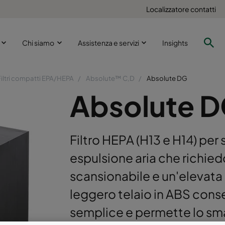
Localizzatore contatti
i
Chi siamo
Assistenza e servizi
Insights
Filtri compatti EPA/HEPA
Absolute™ C,D
Absolute DG
Absolute 
Filtro HEPA (H13 e H14) per
espulsione aria che richie
scansionabile e un'elevata p
leggero telaio in ABS conse
semplice e permette lo sm