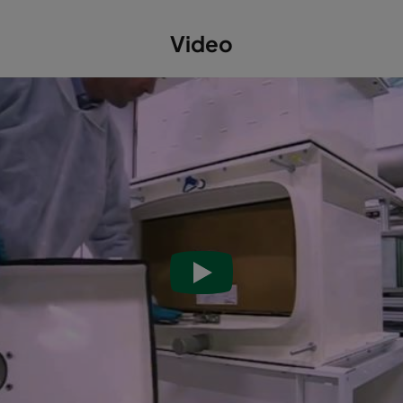
790
964
762
Video
353
514
305
353
514
305
790
514
305