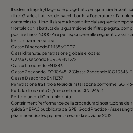
Il sistema Bag-In/Bag-out è progettato per garantire la continui
filtro. Grazie all’utilizzo dei sacchi barriera l’operatore e l’am
contaminato il filtro. Il sistema è costituito dai seguenti compo
frontale con la battuta della guarnizione del filtro piegata, com
positive fino a 6.000 Pa e per rispondere alle seguenti classifica
Resistenza meccanica:
Classe D1 secondo EN1886:2007
Classi di tenuta, penetrazione globale e locale:
Classe C secondo EUROVENT 2/2
Classe L1 secondo EN 1886
Classe 3 secondo ISO 10648-2 (Classe 2 secondo ISO 10648-2 
Classe D secondo EN 11237
Penetrazione tra filtro e telaio di installazione conforme ISO 14
Portata di leak rate 0 l/min conforme DIN 1946-4
Performance di Contenimento:
Containment Performance della procedura di sostituzione del fil
guida SMEPAC pubblicata da ISPE: Good Practice - Assessing t
pharmaceutical equipment - seconda edizione 2012.