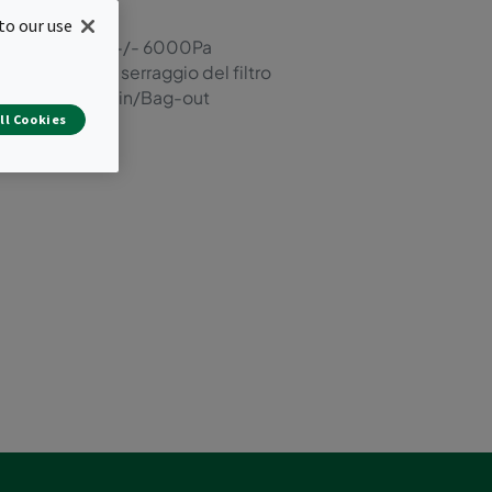
to our use
 3 ISO10648-2 a +/- 6000Pa
sul sistema di serraggio del filtro
 il sistema Bag-in/Bag-out
ll Cookies
ta in continuo