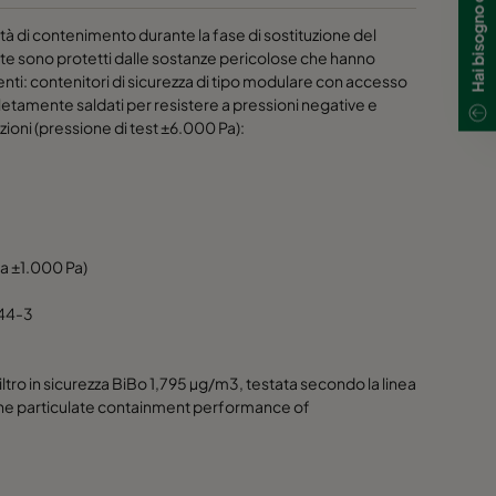
tà di contenimento durante la fase di sostituzione del
biente sono protetti dalle sostanze pericolose che hanno
nenti: contenitori di sicurezza di tipo modulare con accesso
pletamente saldati per resistere a pressioni negative e
zioni (pressione di test ±6.000 Pa):
a ±1.000 Pa)
644-3
tro in sicurezza BiBo 1,795 µg/m3, testata secondo la linea
he particulate containment performance of