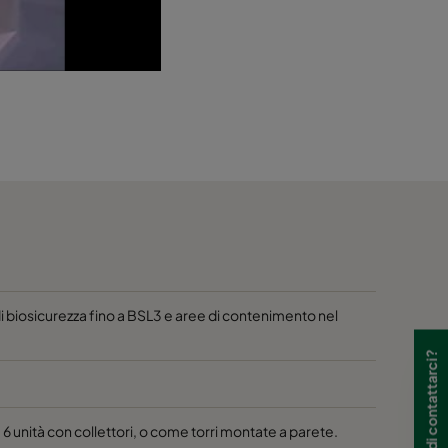
di biosicurezza fino a BSL3 e aree di contenimento nel
Hai bisogno di contattarci?
6 unità con collettori, o come torri montate a parete.