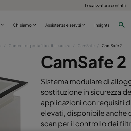
Localizzatore contatti
i
Chi siamo
Assistenza e servizi
Insights
a
Contenitori portafiltro di sicurezza
CamSafe
CamSafe 2
CamSafe 2
Sistema modulare di alloggi
sostituzione in sicurezza de
applicazioni con requisiti 
elevati, disponibile anche
scan per il controllo dei filtri