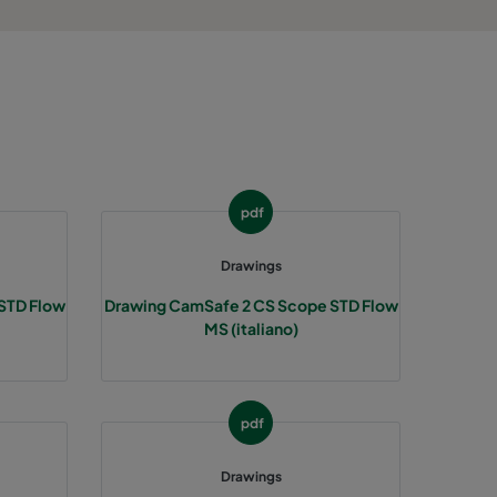
pdf
Drawings
STD Flow
Drawing CamSafe 2 CS Scope STD Flow
MS (italiano)
pdf
Drawings