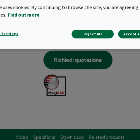
Modularità e flessibilità
te uses cookies. By continuing to browse the site, you are agreeing 
Garanzia di elevata sicurezza: classe
ies.
Find out more
Doppio sistema di sicurezza brevettato 
Elevata protezione dell’operatore con
 Settings
Reject All
Accept A
Costruzione robusta interamente salda
Testato individualmente in fabbrica
Richiedi quotazione
Video
Specifiche
Downloads
Related products