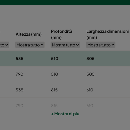
a
Profondità
Larghezza dimensioni
Altezza (mm)
(mm)
(mm)
535
510
305
790
510
305
535
815
610
790
815
610
+ Mostra di più
535
964
762