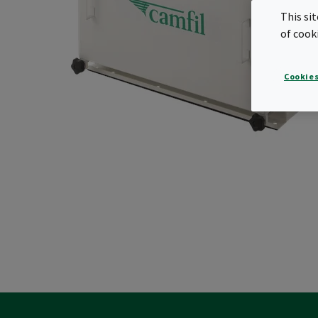
This si
of cook
Cookies