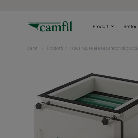
Prodotti
Settor
Camfil
Prodotti
Housing, telai e separatori di gocci