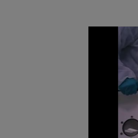
CamSafe 2 1250/7P6 PF+F*
730
CS2-100-F-0425/0353/0514
425
CS2-200-F-0425/0535/0514
425
CS2-200-F-PF-0425/0790/0514
425
Camsafe plastic bag (PF)
Camsafe plastic bag (F)