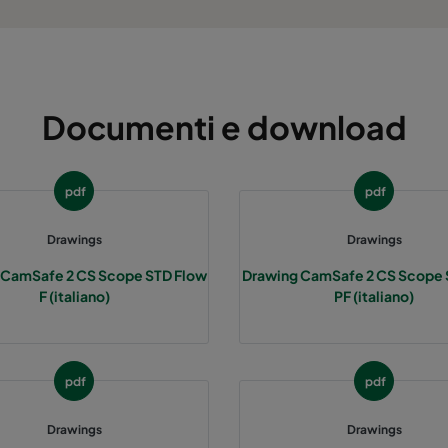
Documenti e download
pdf
pdf
Drawings
Drawings
 CamSafe 2 CS Scope STD Flow
Drawing CamSafe 2 CS Scope 
F (italiano)
PF (italiano)
pdf
pdf
Drawings
Drawings