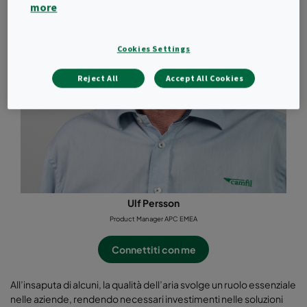
more
Cookies Settings
Reject All
Accept All Cookies
Ulf Persson
Product Manager APC EMEA
Connettiti con me
All’insaputa di alcuni, la qualità dell’aria svolge un ruolo essenziale
nelle aziende, rendendo necessari investimenti nelle soluzioni