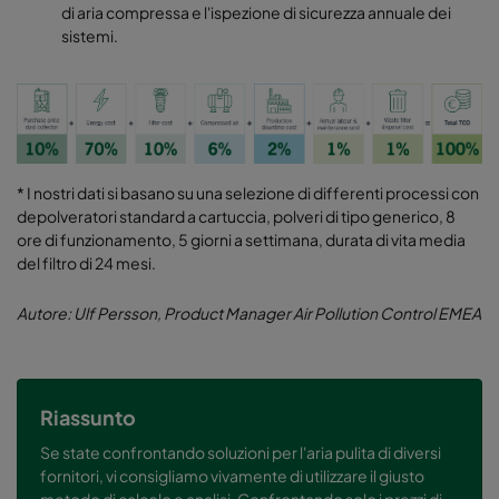
di aria compressa e l'ispezione di sicurezza annuale dei
sistemi.
* I nostri dati si basano su una selezione di differenti processi con
depolveratori standard a cartuccia, polveri di tipo generico, 8
ore di funzionamento, 5 giorni a settimana, durata di vita media
del filtro di 24 mesi.
Autore: Ulf Persson, Product Manager Air Pollution Control EMEA
Riassunto
Se state confrontando soluzioni per l'aria pulita di diversi
fornitori, vi consigliamo vivamente di utilizzare il giusto
metodo di calcolo e analisi. Confrontando solo i prezzi di