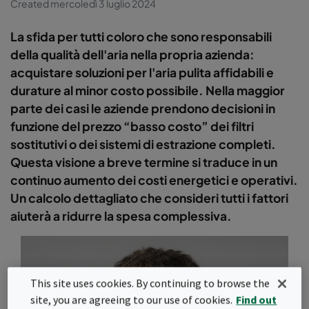
Created mercoledì 3 luglio 2024
La sfida per tutti coloro che sono responsabili
della qualità dell'aria nella propria azienda:
acquistare soluzioni per l'aria pulita affidabili e
durature al minor costo possibile. Nella maggior
parte dei casi le aziende prendono decisioni in
funzione del prezzo “basso costo” dei filtri
sostitutivi o dei sistemi di estrazione completi.
Questa visione a breve termine si traduce in un
continuo aumento dei costi energetici e operativi.
Un calcolo dettagliato che consideri tutti i fattori
aiuterà a ridurre la spesa complessiva.
This site uses cookies. By continuing to browse the
site, you are agreeing to our use of cookies.
Find out