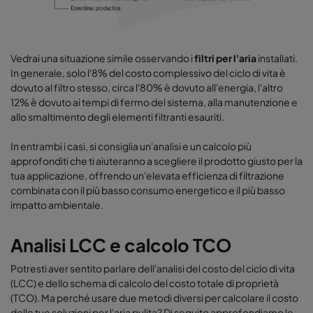
Vedrai una situazione simile osservando i
filtri per l'aria
installati.
In generale, solo l'8% del costo complessivo del ciclo di vita è
dovuto al filtro stesso, circa l'80% è dovuto all'energia, l'altro
12% è dovuto ai tempi di fermo del sistema, alla manutenzione e
allo smaltimento degli elementi filtranti esauriti.
In entrambi i casi, si consiglia un'analisi e un calcolo più
approfonditi che ti aiuteranno a scegliere il prodotto giusto per la
tua applicazione, offrendo un'elevata efficienza di filtrazione
combinata con il più basso consumo energetico e il più basso
impatto ambientale.
Analisi LCC e calcolo TCO
Potresti aver sentito parlare dell'analisi del costo del ciclo di vita
(LCC) e dello schema di calcolo del costo totale di proprietà
(TCO). Ma perché usare due metodi diversi per calcolare il costo
delle tue soluzioni per l'aria pulita? Di seguito approfondiamo le