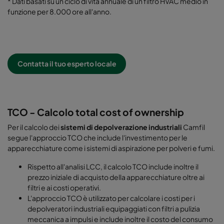
* Dati basati su un ciclo di vita annuale di un filtro HVAC medio in
funzione per 8.000 ore all'anno.
Contatta il tuo esperto locale
TCO - Calcolo total cost of ownership
Per il calcolo dei
sistemi di depolverazione industriali
Camfil
segue l'approccio TCO che include l'investimento per le
apparecchiature come i sistemi di aspirazione per polveri e fumi.
Rispetto all'analisi LCC, il calcolo TCO include inoltre il
prezzo iniziale di acquisto della apparecchiature oltre ai
filtri e ai costi operativi.
L'approccio TCO è utilizzato per calcolare i costi per i
depolveratori industriali equipaggiati con filtri a pulizia
meccanica a impulsi e include inoltre il costo del consumo