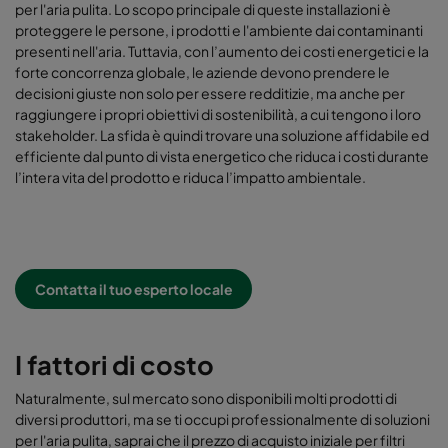
per l'aria pulita. Lo scopo principale di queste installazioni è
proteggere le persone, i prodotti e l'ambiente dai contaminanti
presenti nell'aria. Tuttavia, con l’aumento dei costi energetici e la
forte concorrenza globale, le aziende devono prendere le
decisioni giuste non solo per essere redditizie, ma anche per
raggiungere i propri obiettivi di sostenibilità, a cui tengono i loro
stakeholder. La sfida è quindi trovare una soluzione affidabile ed
efficiente dal punto di vista energetico che riduca i costi durante
l’intera vita del prodotto e riduca l’impatto ambientale.
Contatta il tuo esperto locale
I fattori di costo
Naturalmente, sul mercato sono disponibili molti prodotti di
diversi produttori, ma se ti occupi professionalmente di soluzioni
per l'aria pulita, saprai che il prezzo di acquisto iniziale per filtri