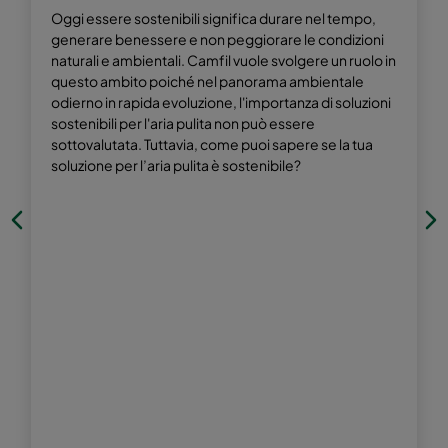
Oggi essere sostenibili significa durare nel tempo,
generare benessere e non peggiorare le condizioni
naturali e ambientali. Camfil vuole svolgere un ruolo in
questo ambito poiché nel panorama ambientale
odierno in rapida evoluzione, l'importanza di soluzioni
sostenibili per l'aria pulita non può essere
sottovalutata. Tuttavia, come puoi sapere se la tua
soluzione per l’aria pulita è sostenibile?