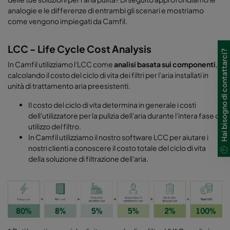
analogie e le differenze di entrambi gli scenari e mostriamo
come vengono impiegati da Camfil.
LCC - Life Cycle Cost Analysis
Hai bisogno di contattarci?
In Camfil utilizziamo l'LCC come
analisi basata sui componenti
,
calcolando il costo del ciclo di vita dei filtri per l'aria installati in
unità di trattamento aria preesistenti.
Il costo del ciclo di vita determina in generale i costi
dell'utilizzatore per la pulizia dell'aria durante l'intera fase di
utilizzo del filtro.
In Camfil utilizziamo il nostro software LCC per aiutare i
nostri clienti a conoscere il costo totale del ciclo di vita
della soluzione di filtrazione dell'aria.