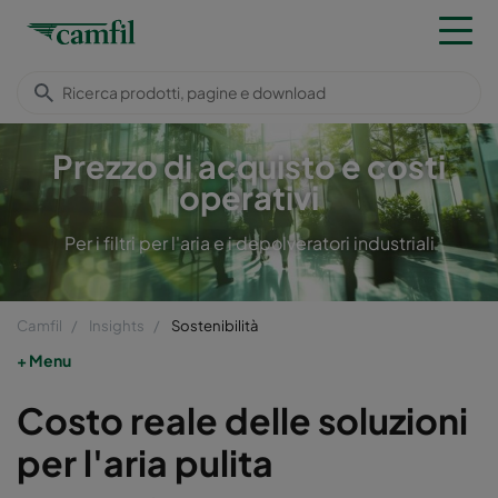
Prezzo di acquisto e costi
operativi
Per i filtri per l'aria e i depolveratori industriali
Camfil
Insights
Sostenibilità
Menu
Costo reale delle soluzioni
per l'aria pulita