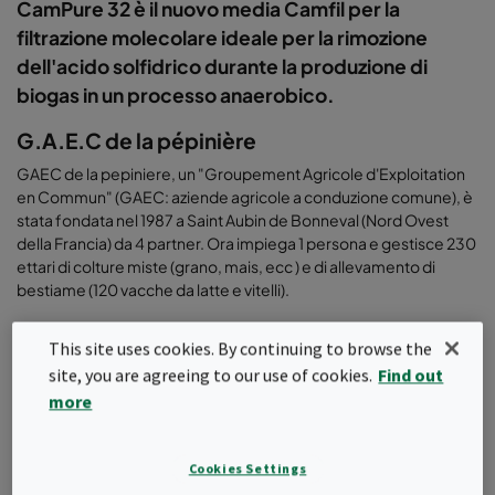
CamPure 32 è il nuovo media Camfil per la
filtrazione molecolare ideale per la rimozione
dell'acido solfidrico durante la produzione di
biogas in un processo anaerobico.
G.A.E.C de la pépinière
GAEC de la pepiniere, un "Groupement Agricole d'Exploitation
en Commun" (GAEC: aziende agricole a conduzione comune), è
stata fondata nel 1987 a Saint Aubin de Bonneval (Nord Ovest
della Francia) da 4 partner. Ora impiega 1 persona e gestisce 230
ettari di colture miste (grano, mais, ecc ) e di allevamento di
bestiame (120 vacche da latte e vitelli).
Unità di metanizzazione
This site uses cookies. By continuing to browse the
L'unità di metanizzazione è stata commissionata nel 2012 per un
site, you are agreeing to our use of cookies.
Find out
investimento di € 900.000.
more
L’unità è composta da un digestore, un post-digestore, una
fossa di stoccaggio per la materia prima e una fossa contenente
il liquido digestato.
Cookies Settings
La materia prima della biomassa è composta per il 70% da