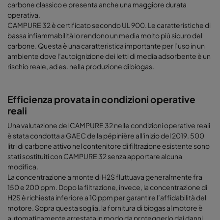
carbone classico e presenta anche una maggiore durata
operativa.
CAMPURE 32 è certificato secondo UL 900. Le caratteristiche di
bassa infiammabilità lo rendono un media molto più sicuro del
carbone. Questa è una caratteristica importante per l’uso in un
ambiente dove l’autoignizione dei letti di media adsorbente è un
rischio reale, ad es. nella produzione di biogas.
Efficienza provata in condizioni operative
reali
Una valutazione del CAMPURE 32 nelle condizioni operative reali
è stata condotta a GAEC de la pépinière all'inizio del 2019. 500
litri di carbone attivo nel contenitore di filtrazione esistente sono
stati sostituiti con CAMPURE 32 senza apportare alcuna
modifica.
La concentrazione a monte di H2S fluttuava generalmente fra
150 e 200 ppm. Dopo la filtrazione, invece, la concentrazione di
H2S è richiesta inferiore a 10 ppm per garantire l’affidabilità del
motore. Sopra questa soglia, la fornitura di biogas al motore è
automaticamente arrestata in modo da proteggerlo dai danni