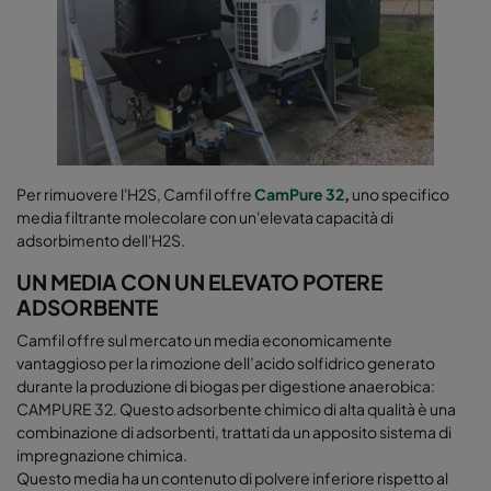
Per rimuovere l'H2S, Camfil offre
CamPure 32
,
uno specifico
media filtrante molecolare con un'elevata capacità di
adsorbimento dell'H2S.
UN MEDIA CON UN ELEVATO POTERE
ADSORBENTE
Camfil offre sul mercato un media economicamente
vantaggioso per la rimozione dell’acido solfidrico generato
durante la produzione di biogas per digestione anaerobica:
CAMPURE 32. Questo adsorbente chimico di alta qualità è una
combinazione di adsorbenti, trattati da un apposito sistema di
impregnazione chimica.
Questo media ha un contenuto di polvere inferiore rispetto al