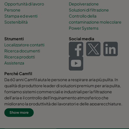
Opportunità di lavoro
Depolverazione
Persone
Soluzioni di filtrazione
Stampa ed eventi
Controllo della
Sostenibilità
contaminazione molecolare
Power Systems
Strumenti
Social media
Localizzatore contatti
Ricerca documenti
Ricerca prodotti
Assistenza
Perché Camfil
Da 60 anni Camfil aiuta le persone a respirare aria più pulita. In
qualità di produttore leader di soluzioni premium per aria pulita,
forniamo sistemi commerciali e industriali per la filtrazione
dell'aria e il controllo dell'inquinamento atmosferico che
migliorano la produttività dei lavoratori e delle apparecchiature,
riducono al minimo l'uso di energia e favoriscono la salute umana
Show more
e l'ambiente. Crediamo fermamente che le migliori soluzioni per
i nostri clienti siano le migliori soluzioni anche per il nostro
pianeta. Ecco perché in ogni fase del processo, dalla