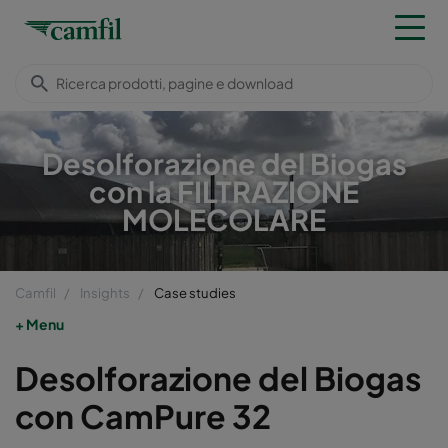
Desolforazione del Biogas
con la FILTRAZIONE
MOLECOLARE
Camfil
Insights
Case studies
Menu
Desolforazione del Biogas
con CamPure 32