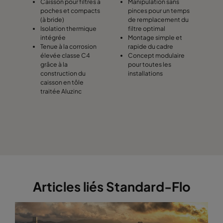
Caisson pour filtres à
Manipulation sans
poches et compacts
pinces pour un temps
(à bride)
de remplacement du
Isolation thermique
filtre optimal
intégrée
Montage simple et
Tenue à la corrosion
rapide du cadre
élevée classe C4
Concept modulaire
grâce à la
pour toutes les
construction du
installations
caisson en tôle
traitée Aluzinc
Articles liés Standard-Flo