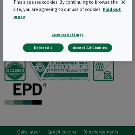
Version économique pour obtenir une filtration ePM1
This site uses cookies. By continuing to browse the
Faible perte de charge initiale
site, you are agreeing to our use of cookies.
Find out
Conception innovante des poches pour une
more
distribution optimale de l'air
Poches coniques
Cadre en métal robuste.
Cookies Settings
Reject All
Accept All Cookies
Demander un devis
Calculateur
Spécifications
Téléchargements