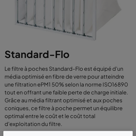
Standard-Flo
Le filtre à poches Standard-Flo est équipé d'un
média optimisé en fibre de verre pour atteindre
une filtration ePM1 50% selon la norme ISO16890
tout en offrant une faible perte de charge initiale.
Grâce au média filtrant optimisé et aux poches
coniques, ce filtre à poche permet un équilibre
optimal entre le coût et le coût total
d'exploitation du filtre.