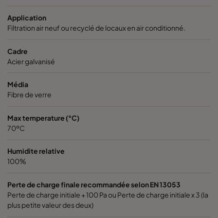
Application
0150 287x592x370-3
ePM1 50%
F7
2
Filtration air neuf ou recyclé de locaux en air conditionné.
Cadre
0150 592x287x370-6
ePM1 50%
F7
5
Acier galvanisé
0150 592x490x370-6
ePM1 50%
F7
5
Média
Fibre de verre
0150 287x287x370-3
ePM1 50%
F7
2
Max temperature (°C)
70ºC
0150 592x592x600-8
ePM1 50%
F7
5
Humidite relative
0150 592x287x600-8
ePM1 50%
F7
5
100%
0150 490x592x600-6
ePM1 50%
F7
4
Perte de charge finale recommandée selon EN 13053
Perte de charge initiale + 100 Pa ou Perte de charge initiale x 3 (la
plus petite valeur des deux)
0150 592x490x600-8
ePM1 50%
F7
5