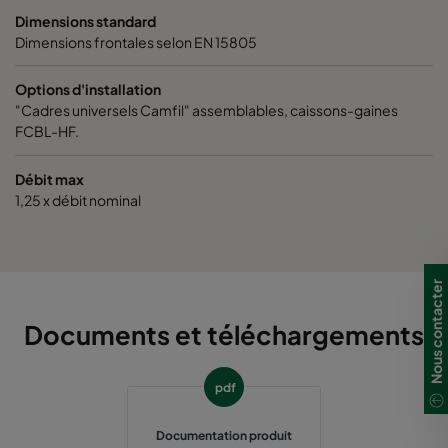
Dimensions standard
0150 287x592x600-4
ePM1 50%
F7
2
Dimensions frontales selon EN 15805
Options d'installation
0150 287x287x600-4
ePM1 50%
F7
2
"Cadres universels Camfil" assemblables, caissons-gaines
FCBL-HF.
0150 592x592x520-8
ePM1 50%
F7
5
Débit max
0150 490x592x520-6
ePM1 50%
F7
4
1,25 x débit nominal
0150 287x592x520-4
ePM1 50%
F7
2
Nous contacter
0150 592x287x520-8
ePM1 50%
F7
5
Documents et téléchargements
0150 592x490x520-8
ePM1 50%
F7
5
pdf
0150 287x287x520-4
ePM1 50%
F7
2
Documentation produit