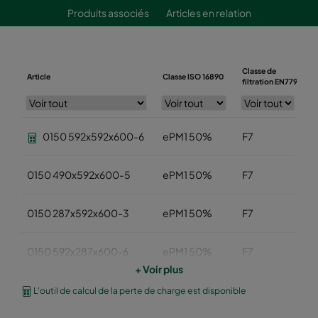
Produits associés
Articles en relation
Classe de
Article
Classe ISO 16890
L
filtration EN779
0150 592x592x600-6
ePM1 50%
F7
5
0150 490x592x600-5
ePM1 50%
F7
4
0150 287x592x600-3
ePM1 50%
F7
2
0150 592x287x600-6
ePM1 50%
F7
5
+ Voir plus
0150 592x490x600-6
ePM1 50%
F7
5
L'outil de calcul de la perte de charge est disponible