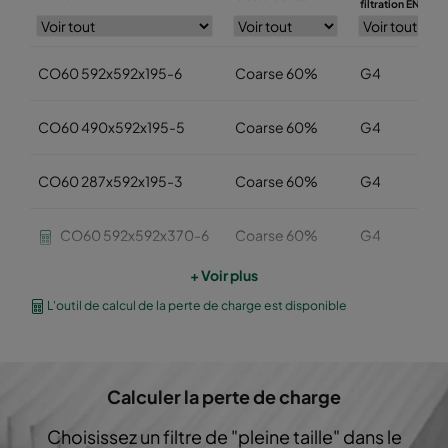
filtration EN779
CO60 592x592x195-6
Coarse 60%
G4
CO60 490x592x195-5
Coarse 60%
G4
CO60 287x592x195-3
Coarse 60%
G4
CO60 592x592x370-6
Coarse 60%
G4
+ Voir plus
CO60 490x592x370-5
Coarse 60%
G4
L'outil de calcul de la perte de charge est disponible
CO60 287x592x370-3
Coarse 60%
G4
Calculer la perte de charge
CO60 592x490x370-6
Coarse 60%
G4
Choisissez un filtre de "pleine taille" dans le