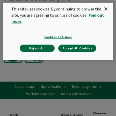
Une gamme complète de tailles standards
This site uses cookies. By continuing to browse the
Conception innovante des poches pour une
site, you are agreeing to our use of cookies.
Find out
distribution optimale de l'air
more
Poches coniques
Demander un devis
Cookies Settings
Reject All
Accept All Cookies
Calculateur
Spécifications
Téléchargements
Produits associés
Articles en relation
Classe de
Article
Classe ISO 16890