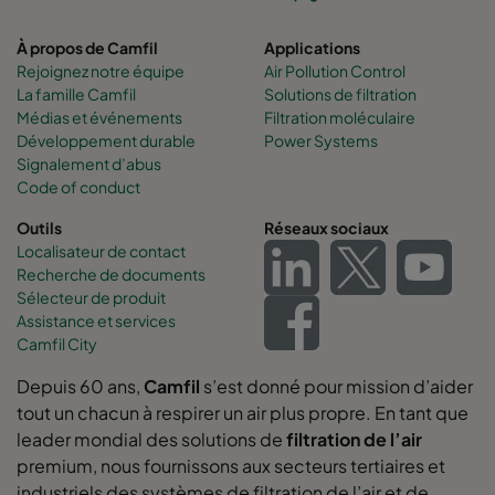
À propos de Camfil
Applications
Rejoignez notre équipe
Air Pollution Control
La famille Camfil
Solutions de filtration
Médias et événements
Filtration moléculaire
Développement durable
Power Systems
Signalement d’abus
Code of conduct
Outils
Réseaux sociaux
Localisateur de contact
Recherche de documents
Sélecteur de produit
Assistance et services
Camfil City
Depuis 60 ans,
Camfil
s’est donné pour mission d’aider
tout un chacun à respirer un air plus propre. En tant que
leader mondial des solutions de
filtration de l’air
premium, nous fournissons aux secteurs tertiaires et
industriels des systèmes de filtration de l’air et de