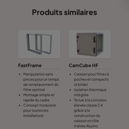
Produits similaires
FastFrame
CamCube HF
Manipulation sans
Caisson pour filtres à
pinces pour un temps
poches et compacts
de remplacement du
(à bride)
filtre optimal
Isolation thermique
Montage simple et
intégrée
rapide du cadre
Tenue à la corrosion
Concept modulaire
élevée classe C4
pour toutes les
grâce à la
installations
construction du
caisson en tôle
traitée Aluzinc