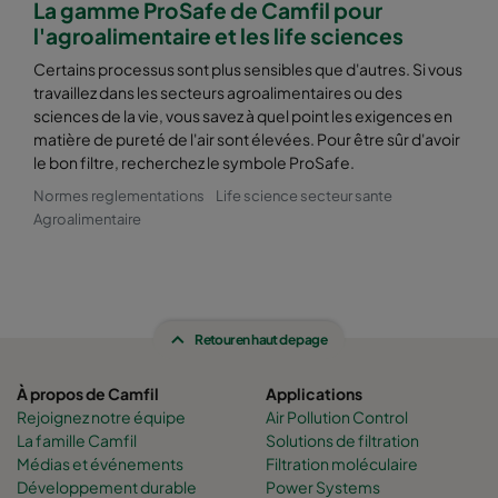
La gamme ProSafe de Camfil pour
l'agroalimentaire et les life sciences
Certains processus sont plus sensibles que d'autres. Si vous
travaillez dans les secteurs agroalimentaires ou des
sciences de la vie, vous savez à quel point les exigences en
matière de pureté de l'air sont élevées. Pour être sûr d'avoir
le bon filtre, recherchez le symbole ProSafe.
Normes reglementations
Life science secteur sante
Agroalimentaire
Retour en haut de page
À propos de Camfil
Applications
Rejoignez notre équipe
Air Pollution Control
La famille Camfil
Solutions de filtration
Médias et événements
Filtration moléculaire
Développement durable
Power Systems