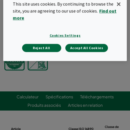
This site uses cookies. By continuing to browse the
Une gamme complète de tailles standards
site, you are agreeing to our use of cookies.
Find out
Conception innovante des poches pour une
more
distribution optimale de l'air
Poches coniques
Cookies Settings
Demander un devis
Reject All
Accept All Cookies
Calculateur
Spécifications
Téléchargements
Produits associés
Articles en relation
Classe de
Article
Classe ISO 16890