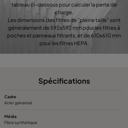
CO60 287x592x360-3
Coarse 60%
G4
tableau ci-dessous pour calculer la perte de
charge.
CO60 287x287x360-3
Coarse 60%
G4
Les dimensions des filtres de "pleine taille" sont
généralement de 592x592 mm pour les filtres à
CO60 592x287x360-6
Coarse 60%
G4
poches et panneaux filtrants, et de 610x610 mm
pour les filtres HEPA.
Spécifications
Cadre
Acier galvanisé
Média
Fibre synthétique