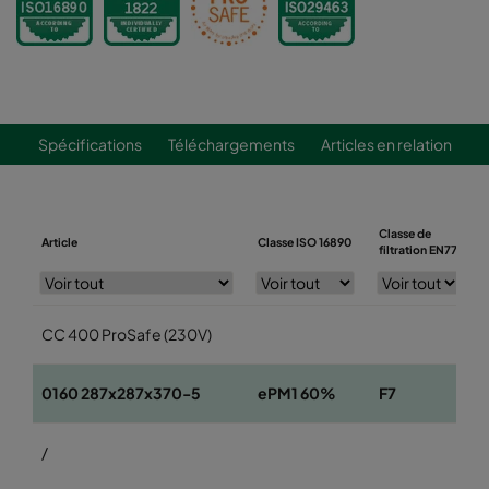
Spécifications
Téléchargements
Articles en relation
Classe de
Article
Classe ISO 16890
f
filtration EN779
CC 400 ProSafe (230V)
0160 287x287x370-5
ePM1 60%
F7
/