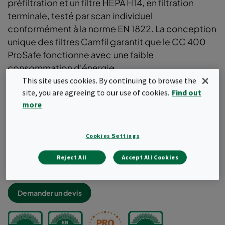
préfiltration et un filtre HEPA H14, en filtration
terminale, testé par scan individuel
conformément à la norme EN 1822. La conception
unique des filtres Camfil garantit que le CC 400
ProSafe fonctionne avec une faible
consommation d'énergie.
This site uses cookies. By continuing to browse the
Conçu pour assurer la sécurité alimentaires et celle
site, you are agreeing to our use of cookies.
Find out
des produits
more
Equipé de filtres HEPA H14
Réduit le risque de contaminants en suspension dans
l'air
Cookies Settings
Version en acier inoxydable
Conçue pour être installé dans des conduits
Reject All
Accept All Cookies
existants
Demander un devis