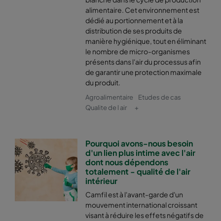
alimentaire. Cet environnement est
dédié au portionnement et à la
distribution de ses produits de
manière hygiénique, tout en éliminant
le nombre de micro-organismes
présents dans l'air du processus afin
de garantir une protection maximale
du produit.
Agroalimentaire
Etudes de cas
Qualite de l air
+
Pourquoi avons-nous besoin
d'un lien plus intime avec l'air
dont nous dépendons
totalement - qualité de l'air
intérieur
Camfil est à l'avant-garde d'un
mouvement international croissant
visant à réduire les effets négatifs de