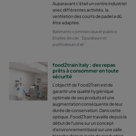
Auparavant c'était un centre industriel
avec différentes activités, la
ventilation des courts de padel a dû
être adaptée.
Batiments commerciaux et publics
Etudes de cas
Epurateurs et
purificateurs d air
food2train italy : des repas
prêts à consommer en toute
sécurité
L'objectif de Food2Train est de
garantir une qualité hygiénique
optimale de ses produits et une
augmentation conséquente de leur
durée de conservation. Dans cette
optique, Food2Train travaille depuis le
début de l'usine sur un concept
d'environnement basé sur une salle
blanche dans le cycle de production