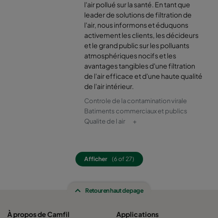
l'air pollué sur la santé. En tant que
leader de solutions de filtration de
l'air, nous informons et éduquons
activement les clients, les décideurs
et le grand public sur les polluants
atmosphériques nocifs et les
avantages tangibles d'une filtration
de l'air efficace et d'une haute qualité
de l'air intérieur.
Controle de la contamination virale
Batiments commerciaux et publics
Qualite de l air
+
Afficher
(6 of 27)
Retour en haut de page
À propos de Camfil
Applications