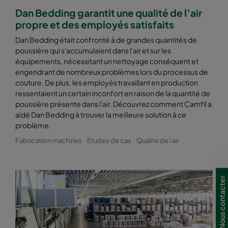
Dan Bedding garantit une qualité de l’air
propre et des employés satisfaits
Dan Bedding était confronté à de grandes quantités de
poussière qui s'accumulaient dans l'air et sur les
équipements, nécessitant un nettoyage conséquent et
engendrant de nombreux problèmes lors du processus de
couture. De plus, les employés travaillant en production
ressentaient un certain inconfort en raison de la quantité de
poussière présente dans l'air. Découvrez comment Camfil a
aidé Dan Bedding à trouver la meilleure solution à ce
problème.
Fabrication machines
Etudes de cas
Qualite de l air
Nous contacter