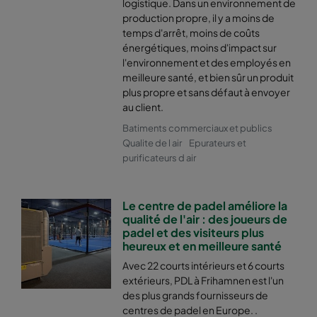
logistique. Dans un environnement de
production propre, il y a moins de
temps d'arrêt, moins de coûts
énergétiques, moins d'impact sur
l'environnement et des employés en
meilleure santé, et bien sûr un produit
plus propre et sans défaut à envoyer
au client.
Batiments commerciaux et publics
Qualite de l air
Epurateurs et
purificateurs d air
Le centre de padel améliore la
qualité de l'air : des joueurs de
padel et des visiteurs plus
heureux et en meilleure santé
Avec 22 courts intérieurs et 6 courts
extérieurs, PDL à Frihamnen est l'un
des plus grands fournisseurs de
centres de padel en Europe. .