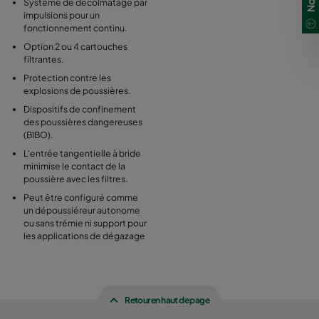
Système de décolmatage par
impulsions pour un
fonctionnement continu.
Option 2 ou 4 cartouches
filtrantes.
Protection contre les
explosions de poussières.
Dispositifs de confinement
des poussières dangereuses
(BIBO).
L'entrée tangentielle à bride
minimise le contact de la
poussière avec les filtres.
Peut être configuré comme
un dépoussiéreur autonome
ou sans trémie ni support pour
les applications de dégazage
Retour en haut de page