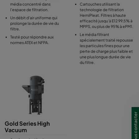
média concentré dans
Cartouches utilisant la
plissé très efficace expose plus de surface filtrante au flux d'air,
l'espace de filtration.
technologie de filtration
de sorte que le filtre capture plus de poussière et la libère lors du
HemiPleat. Filtres à haute
Un débit d'air uniforme qui
nettoyage par impulsions. Les médias filtrants offrant
efficacité jusqu'à E12 99,5% à
prolonge la durée de vie du
différentes propriétés garantissent la meilleure efficacité de
MPPS, ou plus de 95% à ePM1.
filtre.
nettoyage pour différents types de poussière, y compris les
Le média filtrant
Testé pour répondre aux
poussières fines, fibreuses et lourdes. Tous les dépoussiéreurs
spécialement traité repousse
normes ATEX et NFPA.
Gold Series sont faciles à utiliser et à entretenir. De grandes
les particules fines pour une
portes de service donnent accès à l'intérieur de l'installation, le
perte de charge plus faible et
une plus longue durée de vie
système de barre de serrage permet un changement de filtre
du filtre.
facile.
Nous contacter
Gold Series High
Vacuum