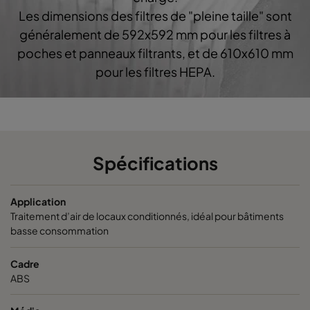
Opakfil ES 2550
ePM2,5 50%
592
Les dimensions des filtres de "pleine taille" sont
généralement de 592x592 mm pour les filtres à
Opakfil ES 2550
ePM2,5 50%
592
poches et panneaux filtrants, et de 610x610 mm
pour les filtres HEPA.
Opakfil ES 2550
ePM2,5 50%
592
Spécifications
Application
Traitement d’air de locaux conditionnés, idéal pour bâtiments
basse consommation
Cadre
ABS