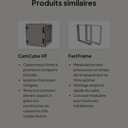
Produits similaires
CamCube HF
FastFrame
Caisson pour filtres à
Manipulation sans
poches et compacts
pinces pour un temps
(à bride)
de remplacement du
Isolation thermique
filtre optimal
intégrée
Montage simple et
Tenue à la corrosion
rapide du cadre
élevée classe C4
Concept modulaire
grâce à la
pour toutes les
construction du
installations
caisson en tôle
traitée Aluzinc