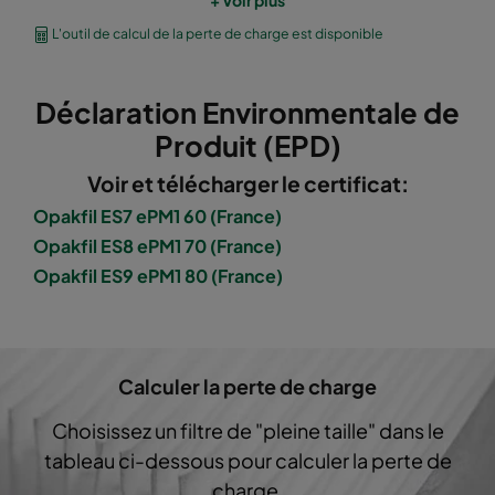
Opakfil ES 0160
ePM1 60%
F7
592
L'outil de calcul de la perte de charge est disponible
Opakfil ES 0160
ePM1 60%
F7
592
Déclaration Environmentale de
Produit (EPD)
Opakfil ES 0170
ePM1 70%
F8
592
Voir et télécharger le certificat:
Opakfil ES 0170
ePM1 70%
F8
592
Opakfil ES7 ePM1 60 (France)
Opakfil ES8 ePM1 70 (France)
Opakfil ES 0170
ePM1 70%
F8
592
Opakfil ES9 ePM1 80 (France)
Opakfil ES 0180
ePM1 80%
F9
592
Calculer la perte de charge
Opakfil ES 0180
ePM1 80%
F9
592
Choisissez un filtre de "pleine taille" dans le
Opakfil ES 0180
ePM1 80%
F9
592
tableau ci-dessous pour calculer la perte de
charge.