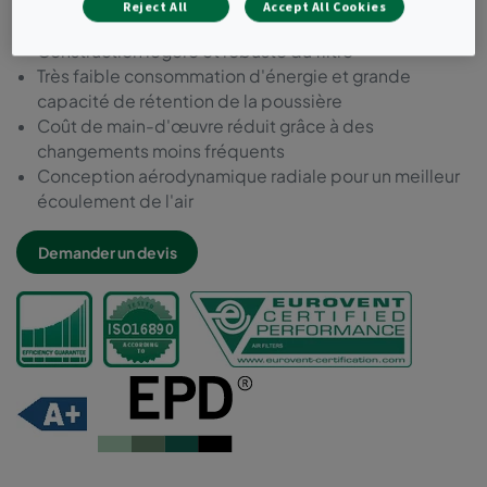
Durée de vie prolongée et meilleur coût total
Reject All
Accept All Cookies
d'exploitation (TCO)
Construction légère et robuste du filtre
Très faible consommation d'énergie et grande
capacité de rétention de la poussière
Coût de main-d'œuvre réduit grâce à des
changements moins fréquents
Conception aérodynamique radiale pour un meilleur
écoulement de l'air
Demander un devis