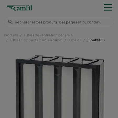
Produits
Filtres de ventilation générale
Filtres compacts (cadre à bride)
Opakfil
Opakfil ES