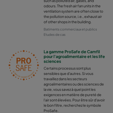
such as polluted air, gases, and
odours. The fresh air fan units in the
ventilation system are often close to
the pollution source, i.e., exhaust air
of other shops in the building.
Batiments commerciaux et publics
Etudes de cas
La gamme ProSafe de Camfil
pour l'agroalimentaire et les life
sciences
Certains processus sont plus
sensibles que d'autres. Si vous
travaillez dans les secteurs
agroalimentaires ou des sciences de
la vie, vous savez à quel point les
exigences en matière de pureté de
l'air sont élevées. Pour être sûr d'avoir
le bon filtre, recherchez le symbole
ProSafe.