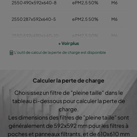
2550 490x592x640-8
ePM2,5 50%
M6
2550 287x592x640-5
ePM2,5 50%
M6
2550 592x490x640-10
ePM2,5 50%
M6
+ Voir plus
2550 490x490x640-8
ePM2,5 50%
M6
L'outil de calcul de la perte de charge est disponible
2550 592x287x640-10
ePM2,5 50%
M6
Calculer la perte de charge
2550 287x287x640-5
ePM2,5 50%
M6
Choisissez un filtre de "pleine taille" dans le
tableau ci-dessous pour calculer la perte de
2550 592x592x520-10
ePM2,5 50%
M6
charge.
Les dimensions des filtres de "pleine taille" sont
2550 490x592x520-8
ePM2,5 50%
M6
généralement de 592x592 mm pour les filtres à
poches et panneaux filtrants, et de 610x610 mm
2550 287x592x520-5
ePM2,5 50%
M6