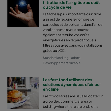
filtration de l'air grâce au coût
du cycle de vie
La tâche la plus importante d'un filtre
à air est de réduire le nombre de
particules et de polluants dans l'air de
ventilation mais vous pouvez
également réduire vos coûts
énergétiques en regardant quels
filtres vous avez dans vos installations
grâce au LCC.
Standard and regulations
Developpement durable
Les fast food utilisent des
solutions dynamiques d'air pur
en chine
Fast food stores are usually located in
a crowded commercial area or
building where there are problems