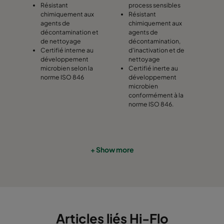
Résistant
process sensibles
chimiquement aux
Résistant
0185 592x592x640-10
ePM1 85%
F9
agents de
chimiquement aux
décontamination et
agents de
de nettoyage
décontamination,
0185 490x592x640-8
ePM1 85%
F9
Certifié interne au
d'inactivation et de
développement
nettoyage
microbien selon la
Certifié inerte au
0185 287x592x640-5
ePM1 85%
F9
norme ISO 846
développement
microbien
conformément à la
0185 592x490x640-10
ePM1 85%
F9
norme ISO 846.
0185 490x490x640-8
ePM1 85%
F9
+ Show more
0185 592x287x640-10
ePM1 85%
F9
0185 287x287x640-5
ePM1 85%
F9
0185 592x592x520-10
ePM1 85%
F9
Articles liés Hi-Flo