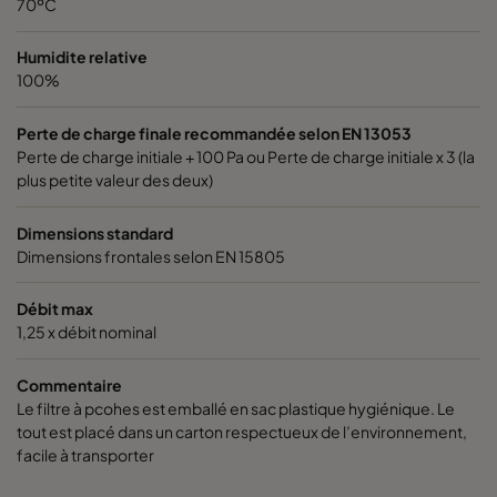
70ºC
2550 490x490x370-8
ePM2,5 50%
M6
Humidite relative
100%
2550 592x287x370-10
ePM2,5 50%
M6
Perte de charge finale recommandée selon EN 13053
2550 287x287x370-5
ePM2,5 50%
M6
Perte de charge initiale + 100 Pa ou Perte de charge initiale x 3 (la
plus petite valeur des deux)
0160 592x592x640-10
ePM1 60%
F7
Dimensions standard
Dimensions frontales selon EN 15805
0160 490x592x640-8
ePM1 60%
F7
Débit max
1,25 x débit nominal
0160 287x592x640-5
ePM1 60%
F7
Commentaire
0160 592x490x640-10
ePM1 60%
F7
Le filtre à pcohes est emballé en sac plastique hygiénique. Le
tout est placé dans un carton respectueux de l’environnement,
0160 490x490x640-8
ePM1 60%
F7
facile à transporter