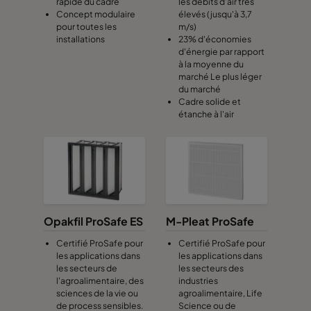
rapide du cadre
les débits d'air très
Concept modulaire
élevés (jusqu'à 3,7
pour toutes les
m/s)
0160 592x592x370-10
ePM1 60%
F7
installations
23% d'économies
d'énergie par rapport
à la moyenne du
0160 490x592x370-8
ePM1 60%
F7
marché Le plus léger
du marché
Cadre solide et
0160 287x592x370-5
ePM1 60%
F7
étanche à l'air
0160 592x490x370-10
ePM1 60%
F7
0160 490x490x370-8
ePM1 60%
F7
Opakfil ProSafe ES
M-Pleat ProSafe
0160 592x287x370-10
ePM1 60%
F7
Certifié ProSafe pour
Certifié ProSafe pour
les applications dans
les applications dans
0160 287x287x370-5
ePM1 60%
F7
les secteurs de
les secteurs des
l'agroalimentaire, des
industries
sciences de la vie ou
agroalimentaire, Life
0170 592x490x370-10
ePM1 70%
de process sensibles.
Science ou de