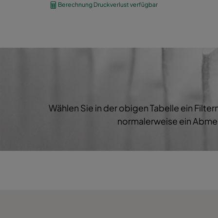
Berechnung Druckverlust verfügbar
HFZW-F7-287/592/380-5-25
ePM1 6
HFZW-F7-592/592/534-10-25
ePM1 6
HFZW-F7-287/287/380-5-25
ePM1 6
Wählen Sie in der obigen Tabelle ein Filt
normalerweise ein Abmes