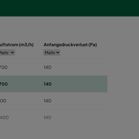
uftstrom (m3/h)
Anfangsdruckverlust (Pa)
700
140
700
140
800
140
2400
140
200
140