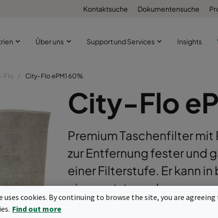
Kontaktsuche
Dokumentensuche
Pr
trien
Über uns
Support und Services
Insights
y-Flo
City-Flo ePM1 60%
City-Flo 
Premium Taschenfilter mit
zur Entfernung fester und 
einer Filterstufe. Er kann 
eingesetzt werden, um mo
te uses cookies. By continuing to browse the site, you are agreeing 
meisten externen und inte
ies.
Find out more