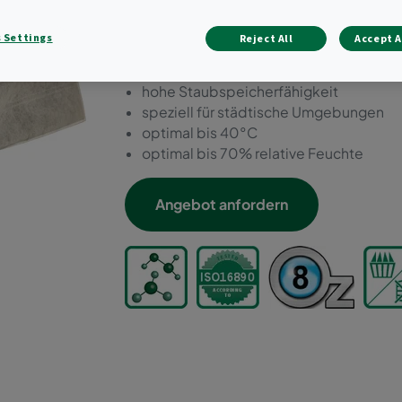
Wirkungsgraden gemäss IS
 Settings
Reject All
Accept A
"Zwei Filter in einem" Glasfaser Mediu
hohe Geruchsadsorption
hohe Staubspeicherfähigkeit
speziell für städtische Umgebungen
optimal bis 40°C
optimal bis 70% relative Feuchte
Angebot anfordern