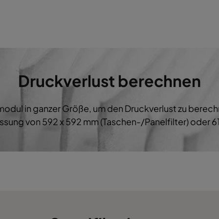
0%
287
592
380
1
0%
592
592
534
0%
287
287
380
Druckverlust berechnen
ermodul in ganzer Größe, um den Druckverlust zu bere
sung von 592 x 592 mm (Taschen-/Panelfilter) oder 61