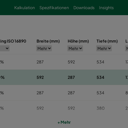
Kalkulation
Spezifikationen
Downloads
Insights
ing ISO 16890
Breite (mm)
Höhe (mm)
Tiefe (mm)
L
0%
287
592
534
1
0%
592
287
534
1
0%
287
287
534
0%
592
592
380
+ Mehr
0%
592
287
380
1