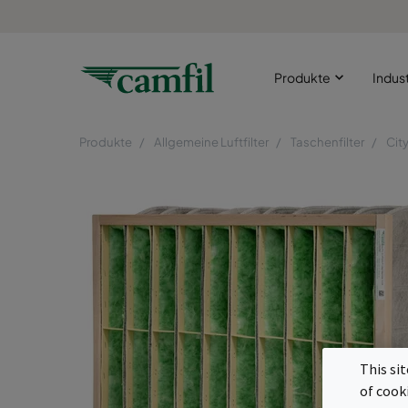
Produkte
Indus
Produkte
Allgemeine Luftfilter
Taschenfilter
Cit
This si
of cook