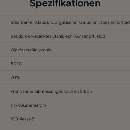
Spezifikationen
Ideal bei Feinstaub und organischen Gerüchen, speziell für s
Sendzimierverzinktes Stahlblech, Kunststoff , Holz
Glasfaser/Aktivkohle
50° C
70%
Frontrahmenabmessungen nach EN 15805
1,1 x Volumenstrom
ISO Klasse 2