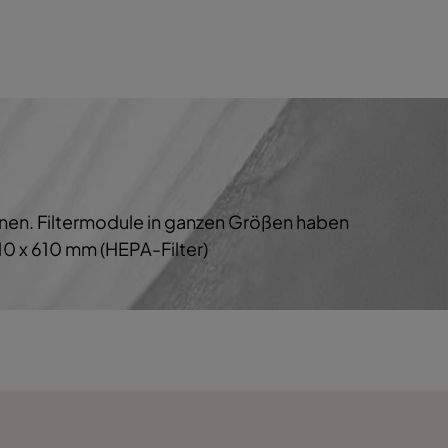
200
140
3400
140
600
140
chnen. Filtermodule in ganzen Größen haben
0 x 610 mm (HEPA-Filter)