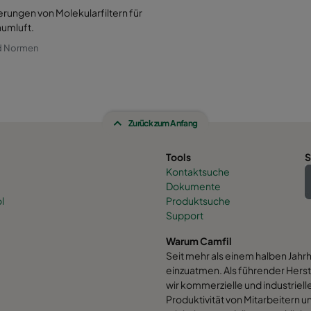
erungen von Molekularfiltern für
aumluft.
d Normen
Zurück zum Anfang
Tools
S
Kontaktsuche
Dokumente
l
Produktsuche
Support
Warum Camfil
Seit mehr als einem halben Jahr
einzuatmen. Als führender Herst
wir kommerzielle und industrielle
Produktivität von Mitarbeitern