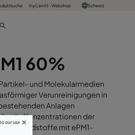
oduktsuche
myCamfil - Webshop
Schweiz
ePM1 60%
 Partikel- und Molekularmedien
gasförmiger Verunreinigungen in
in bestehenden Anlagen
derate Konzentrationen der
to our use
rnen Schadstoffe mit ePM1-