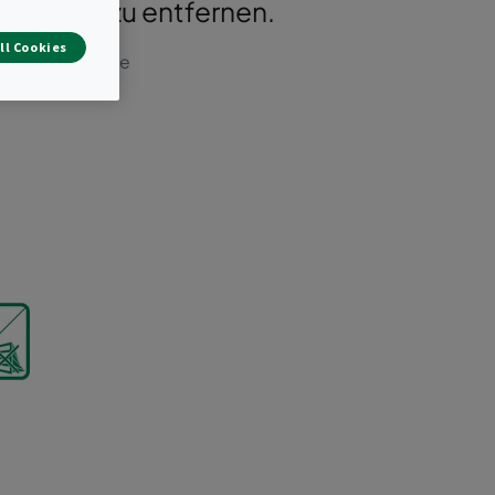
O16890 zu entfernen.
ll Cookies
m und Aktivkohle