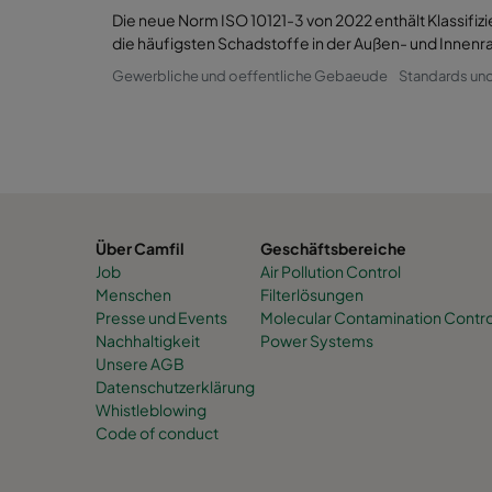
Die neue Norm ISO 10121-3 von 2022 enthält Klassifizi
die häufigsten Schadstoffe in der Außen- und Innenr
Gewerbliche und oeffentliche Gebaeude
Standards un
Über Camfil
Geschäftsbereiche
Job
Air Pollution Control
Menschen
Filterlösungen
Presse und Events
Molecular Contamination Contro
Nachhaltigkeit
Power Systems
Unsere AGB
Datenschutzerklärung
Whistleblowing
Code of conduct