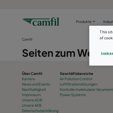
Produkte
Indus
This si
of cook
Camfil
Seiten zum Werde
Cookies
Über Camfil
Geschäftsbereiche
Karriere
Air Pollution Control
News und Events
Luftfiltrationslösungen
Nachhaltigkeit
Kontrolle molekularer Verunrei
Impressum
Power Systems
Unsere AGB
Unsere AEB
Datenschutzerklärung