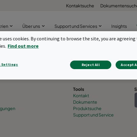
Kontaktsuche
Dokumentensuch
trien
Über uns
Support und Services
Insights
te uses cookies. By continuing to browse the site, you are agreeing 
ies.
Find out more
gang
 Settings
Reject All
Accept A
Zurück zum Anfang
Tools
S
Kontakt
Dokumente
nigungen
Produktsuche
Support und Service