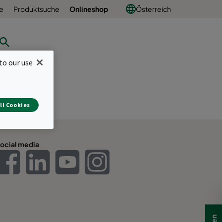
e
Produktsuche
Onlineshop
Österreich
to our use
ll Cookies
ocial media