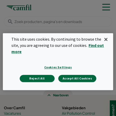
Camfil
Insights
Luchtreinigers
This site uses cookies. By continuing to browse the
Menu
site, you are agreeing to our use of cookies.
Find out
more
Camfil belgium -
customized dentist
Cookies Settings
solutions
Reject All
Accept All Cookies
Created woensdag 29 november 2023
Naar boven
Over Camfil
Vakgebieden
Vacatures
Air Pollution Control