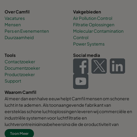
Over Camfil
Vakgebieden
Vacatures
Air Pollution Control
Mensen
Filtratie Oplossingen
Pers en Evenementen
Molecular Contamination
Duurzaamheid
Control
Power Systems
Tools
Social media
Contactzoeker
Documentzoeker
Productzoeker
Support
Waarom Camfil
Al meer dan een halve eeuw helpt Camfil mensen om schonere
lucht in te ademen. Als toonaangevende fabrikant van
eersteklas schone luchtoplossingen leveren wij commerciële en
industriële systemen voor luchtfiltratie en
luchtverontreinigingsbeheersing die de productiviteit van
werknemers en apparatuur verbeteren, het energieverbruik
Toon Meer
minimaliseren en de menselijke gezondheid en het milieu ten