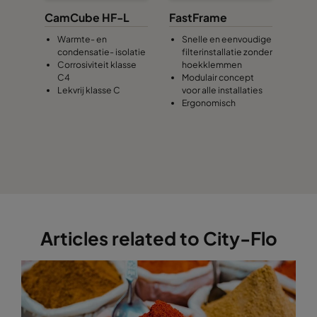
CamCube HF-L
FastFrame
Warmte- en
Snelle en eenvoudige
condensatie- isolatie
filterinstallatie zonder
Corrosiviteit klasse
hoekklemmen
C4
Modulair concept
Lekvrij klasse C
voor alle installaties
Ergonomisch
Articles related to City-Flo