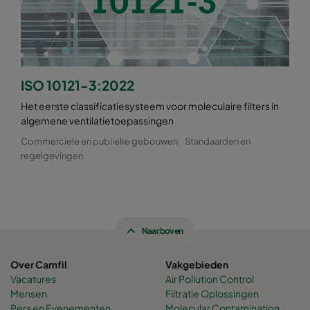
ISO 10121-3:2022
Het eerste classificatiesysteem voor moleculaire filters in
algemene ventilatietoepassingen
Commerciele en publieke gebouwen
Standaarden en
regelgevingen
Naar boven
Over Camfil
Vakgebieden
Vacatures
Air Pollution Control
Mensen
Filtratie Oplossingen
Pers en Evenementen
Molecular Contamination