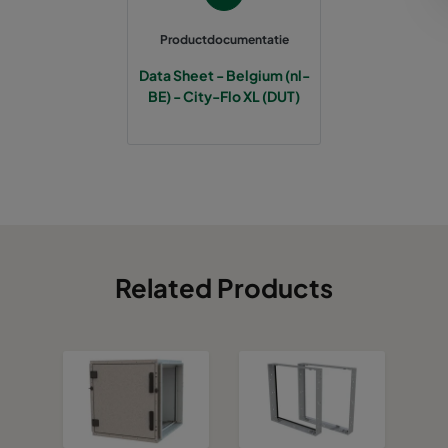
0185 287x287x520-5
ePM1 85%
Productdocumentatie
Data Sheet - Belgium (nl-
0185 490x490x520-8
ePM1 85%
BE) - City-Flo XL (DUT)
Related Products