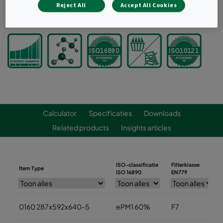
Reject All
Accept All Cookies
Offerte aanvragen
Calculator
Specificaties
Downloads
Related products
Insights articles
ISO-classificatie
Filterklasse
Item Type
ISO 16890
EN779
0160 287x592x640-5
ePM1 60%
F7