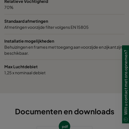
Relatieve Vochtigheid
70%
0185 592x287x640-10
ePM1 85%
Standaard afmetingen
Afmetingen voorzijde filter volgens EN 15805
0185 287x287x640-5
ePM1 85%
Installatie mogelijkheden
0185 490x490x640-8
ePM1 85%
Behuizingen en frames met toegang aan voorzijde en zijkant zijn
Wilt u contact met ons opnemen?
beschikbaar.
0185 592x592x520-10
ePM1 85%
Max Luchtdebiet
1,25 x nominaal debiet
0185 490x592x520-8
ePM1 85%
0185 287x592x520-5
ePM1 85%
0185 592x490x520-10
ePM1 85%
Documenten en downloads
0185 592x287x520-10
ePM1 85%
pdf