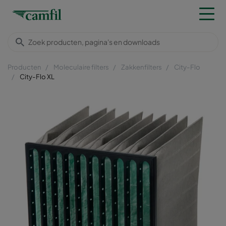
Producten
Moleculaire filters
Zakkenfilters
City-Flo
City-Flo XL