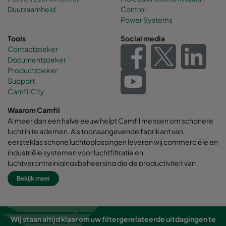
Duurzaamheid
Control
Power Systems
Tools
Social media
Contactzoeker
Documentzoeker
Productzoeker
Support
Camfil City
Waarom Camfil
Al meer dan een halve eeuw helpt Camfil mensen om schonere
lucht in te ademen. Als toonaangevende fabrikant van
eersteklas schone luchtoplossingen leveren wij commerciële en
industriële systemen voor luchtfiltratie en
luchtverontreinigingsbeheersing die de productiviteit van
werknemers en apparatuur verbeteren, het energieverbruik
Bekijk meer
minimaliseren en de menselijke gezondheid en het milieu ten
goede komen.
Wij zijn ervan overtuigd dat de beste oplossingen voor onze
Wij staan altijd klaar om uw filtergerelateerde uitdagingen te
klanten ook de beste oplossingen voor onze planeet zijn.