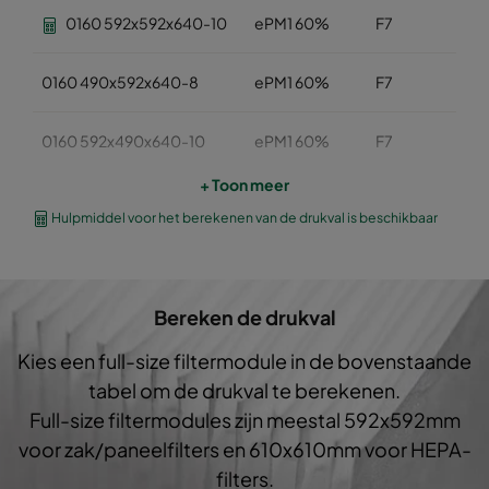
0160 592x592x640-10
ePM1 60%
F7
0160 490x592x640-8
ePM1 60%
F7
0160 592x490x640-10
ePM1 60%
F7
+ Toon meer
0160 490x490x640-8
ePM1 60%
F7
Hulpmiddel voor het berekenen van de drukval is beschikbaar
0160 592x287x640-10
ePM1 60%
F7
Bereken de drukval
0160 287x287x640-5
ePM1 60%
F7
Kies een full-size filtermodule in de bovenstaande
0160 592x592x520-10
ePM1 60%
F7
tabel om de drukval te berekenen.
Full-size filtermodules zijn meestal 592x592mm
0160 490x592x520-8
ePM1 60%
F7
voor zak/paneelfilters en 610x610mm voor HEPA-
filters.