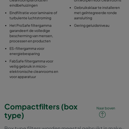
eindbehuizingen
Gebruiksklaar te installeren
Eindfiltratie voor laminaire of
met geïntegreerde ronde
turbulente luchtstroming
aansluiting
Het ProSafe filtergamma
Gering geluidsniveau
garandeert de volledige
bescherming van mensen,
processen en producten
ES-filtergamma voor
energiebesparing
FabSafe filtergamma voor
veilig gebruik in micro-
elektronische cleanrooms en
voor apparatuur
Compactfilters (box
Naar boven
type)
Box type filters worden meestal gebruikt in make-