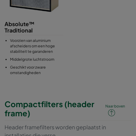
Absolute™
Traditional
Voorzien van aluminium
afscheiders om een hoge
stabiliteit te garanderen
Middelgrote luchtstroom
Geschikt voor zware
omstandigheden
Compactfilters (header
Naar boven
frame)
Header framefilters worden geplaatst in
installaties die verse,