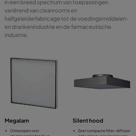
in een breed spectrum van toepassingen
variërend van cleanrooms en
halfgeleiderfabricage tot de voedingsmiddelen-
en drankenindustrie en de farmaceutische
industrie.
Megalam
Silent hood
Ontworpen voor
Zeer compacte filter-diffusor
cleanroomplafonds en
ontworpen voor cleanrooms