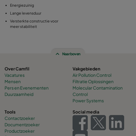
Energiezuinig
Lange levensduur
Versterkte constructie voor
meer stabiliteit
Naar boven
Over Camfil
Vakgebieden
Vacatures
Air Pollution Control
Mensen
Filtratie Oplossingen
Pers en Evenementen
Molecular Contamination
Duurzaamheid
Control
Power Systems
Tools
Social media
Contactzoeker
Documentzoeker
Productzoeker