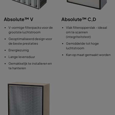
Absolute™ V
Absolute™ C,D
V-vormige filterpacks voor de
Vlak filteroppervlak - ideaal
grootste luchtstroom
om te scannen
(integriteitstest)
Geoptimaliseerd design voor
de beste prestaties
Gemiddelde tot hoge
luchtstroom
Energiezuinig
Kan op maat gemaakt worden
Lange levensduur
Gemakkelijk te installeren en
te hanteren