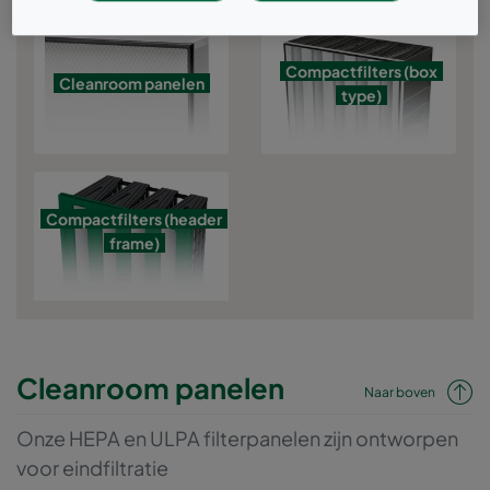
Compactfilters (box
Cleanroom panelen
type)
Compactfilters (header
frame)
Cleanroom panelen
Naar boven
Onze HEPA en ULPA filterpanelen zijn ontworpen
voor eindfiltratie