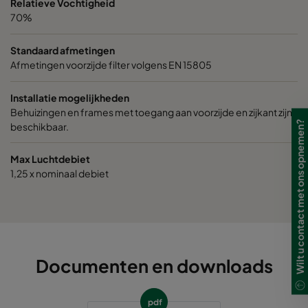
Relatieve Vochtigheid
70%
0185 592x287x640-10
ePM1 85%
Standaard afmetingen
Afmetingen voorzijde filter volgens EN 15805
0185 287x287x640-5
ePM1 85%
Installatie mogelijkheden
0185 490x490x640-8
ePM1 85%
Behuizingen en frames met toegang aan voorzijde en zijkant zijn
Wilt u contact met ons opnemen?
beschikbaar.
0185 592x592x520-10
ePM1 85%
Max Luchtdebiet
1,25 x nominaal debiet
0185 490x592x520-8
ePM1 85%
0185 287x592x520-5
ePM1 85%
0185 592x490x520-10
ePM1 85%
Documenten en downloads
0185 592x287x520-10
ePM1 85%
pdf