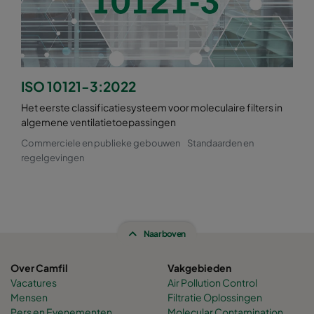
ISO 10121-3:2022
Het eerste classificatiesysteem voor moleculaire filters in
algemene ventilatietoepassingen
Commerciele en publieke gebouwen
Standaarden en
regelgevingen
Naar boven
Over Camfil
Vakgebieden
Vacatures
Air Pollution Control
Mensen
Filtratie Oplossingen
Pers en Evenementen
Molecular Contamination