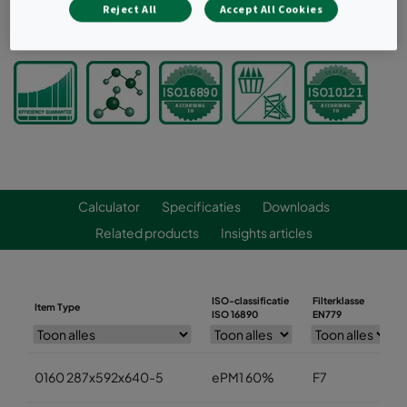
Reject All
Accept All Cookies
Offerte aanvragen
Calculator
Specificaties
Downloads
Related products
Insights articles
ISO-classificatie
Filterklasse
Item Type
ISO 16890
EN779
0160 287x592x640-5
ePM1 60%
F7