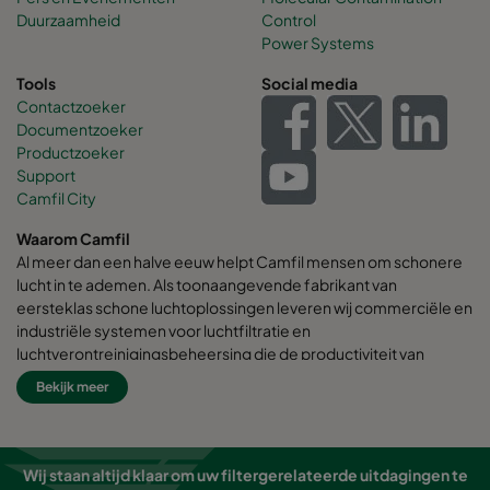
Duurzaamheid
Control
Power Systems
Tools
Social media
Contactzoeker
Documentzoeker
Productzoeker
Support
Camfil City
Waarom Camfil
Al meer dan een halve eeuw helpt Camfil mensen om schonere
lucht in te ademen. Als toonaangevende fabrikant van
eersteklas schone luchtoplossingen leveren wij commerciële en
industriële systemen voor luchtfiltratie en
luchtverontreinigingsbeheersing die de productiviteit van
werknemers en apparatuur verbeteren, het energieverbruik
Bekijk meer
minimaliseren en de menselijke gezondheid en het milieu ten
goede komen.
Wij zijn ervan overtuigd dat de beste oplossingen voor onze
Wij staan altijd klaar om uw filtergerelateerde uitdagingen te
klanten ook de beste oplossingen voor onze planeet zijn.