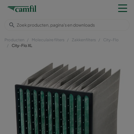
Producten
Moleculaire filters
Zakkenfilters
City-Flo
City-Flo XL