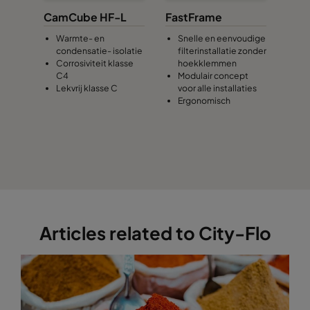
CamCube HF-L
FastFrame
Warmte- en
Snelle en eenvoudige
condensatie- isolatie
filterinstallatie zonder
Corrosiviteit klasse
hoekklemmen
C4
Modulair concept
Lekvrij klasse C
voor alle installaties
Ergonomisch
Articles related to City-Flo