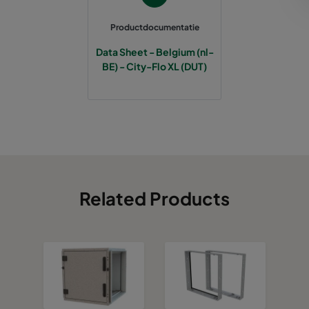
0185 287x287x520-5
ePM1 85%
Productdocumentatie
Data Sheet - Belgium (nl-
0185 490x490x520-8
ePM1 85%
BE) - City-Flo XL (DUT)
Related Products