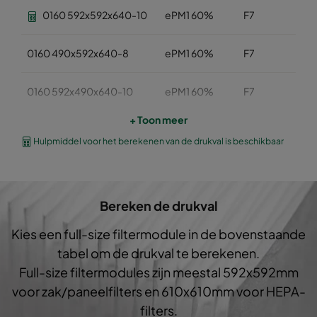
0160 592x592x640-10
ePM1 60%
F7
0160 490x592x640-8
ePM1 60%
F7
0160 592x490x640-10
ePM1 60%
F7
+ Toon meer
0160 490x490x640-8
ePM1 60%
F7
Hulpmiddel voor het berekenen van de drukval is beschikbaar
0160 592x287x640-10
ePM1 60%
F7
Bereken de drukval
0160 287x287x640-5
ePM1 60%
F7
Kies een full-size filtermodule in de bovenstaande
0160 592x592x520-10
ePM1 60%
F7
tabel om de drukval te berekenen.
Full-size filtermodules zijn meestal 592x592mm
0160 490x592x520-8
ePM1 60%
F7
voor zak/paneelfilters en 610x610mm voor HEPA-
filters.