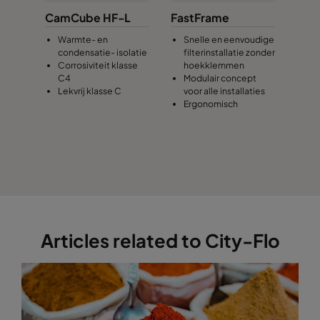
CamCube HF-L
FastFrame
Warmte- en
Snelle en eenvoudige
condensatie- isolatie
filterinstallatie zonder
Corrosiviteit klasse
hoekklemmen
C4
Modulair concept
Lekvrij klasse C
voor alle installaties
Ergonomisch
Articles related to City-Flo