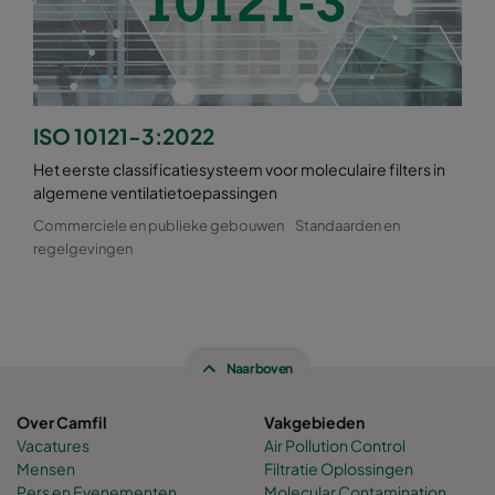
ISO 10121-3:2022
Het eerste classificatiesysteem voor moleculaire filters in
algemene ventilatietoepassingen
Commerciele en publieke gebouwen
Standaarden en
regelgevingen
Naar boven
Over Camfil
Vakgebieden
Vacatures
Air Pollution Control
Mensen
Filtratie Oplossingen
Pers en Evenementen
Molecular Contamination