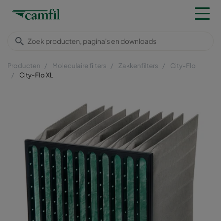
Producten
Moleculaire filters
Zakkenfilters
City-Flo
City-Flo XL