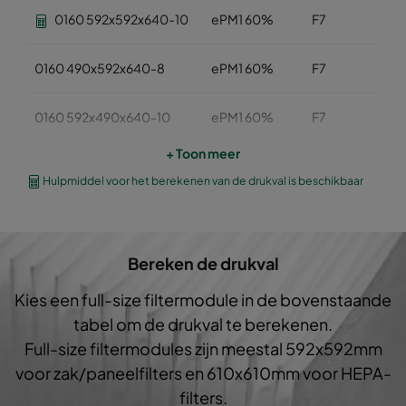
0160 592x592x640-10
ePM1 60%
F7
0160 490x592x640-8
ePM1 60%
F7
0160 592x490x640-10
ePM1 60%
F7
+ Toon meer
0160 490x490x640-8
ePM1 60%
F7
Hulpmiddel voor het berekenen van de drukval is beschikbaar
0160 592x287x640-10
ePM1 60%
F7
Bereken de drukval
0160 287x287x640-5
ePM1 60%
F7
Kies een full-size filtermodule in de bovenstaande
0160 592x592x520-10
ePM1 60%
F7
tabel om de drukval te berekenen.
Full-size filtermodules zijn meestal 592x592mm
0160 490x592x520-8
ePM1 60%
F7
voor zak/paneelfilters en 610x610mm voor HEPA-
filters.