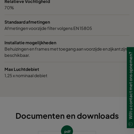
Relatieve Vochtigheid
70%
0185 592x287x640-10
ePM1 85%
Standaard afmetingen
Afmetingen voorzijde filter volgens EN 15805
0185 287x287x640-5
ePM1 85%
Installatie mogelijkheden
0185 490x490x640-8
ePM1 85%
Behuizingen en frames met toegang aan voorzijde en zijkant zijn
Wilt u contact met ons opnemen?
beschikbaar.
0185 592x592x520-10
ePM1 85%
Max Luchtdebiet
1,25 x nominaal debiet
0185 490x592x520-8
ePM1 85%
0185 287x592x520-5
ePM1 85%
0185 592x490x520-10
ePM1 85%
Documenten en downloads
0185 592x287x520-10
ePM1 85%
pdf