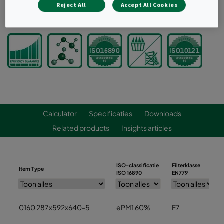
Reject All
Accept All Cookies
Offerte aanvragen
Calculator
Specificaties
Downloads
Related products
Insights articles
ISO-classificatie
Filterklasse
Item Type
ISO 16890
EN779
0160 287x592x640-5
ePM1 60%
F7