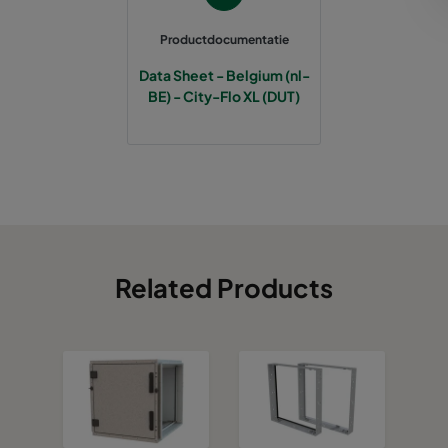
0185 287x287x520-5
ePM1 85%
Productdocumentatie
Data Sheet - Belgium (nl-
0185 490x490x520-8
ePM1 85%
BE) - City-Flo XL (DUT)
Related Products