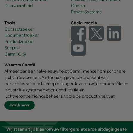
Duurzaamheid
Control
Power Systems
Tools
Social media
Contactzoeker
Documentzoeker
Productzoeker
Support
Camfil City
Waarom Camfil
Al meer dan een halve eeuw helpt Camfil mensen om schonere
lucht in te ademen. Als toonaangevende fabrikant van
eersteklas schone luchtoplossingen leveren wij commerciële en
industriële systemen voor luchtfiltratie en
luchtverontreinigingsbeheersing die de productiviteit van
werknemers en apparatuur verbeteren, het energieverbruik
Bekijk meer
minimaliseren en de menselijke gezondheid en het milieu ten
goede komen.
Wij zijn ervan overtuigd dat de beste oplossingen voor onze
Wij staan altijd klaar om uw filtergerelateerde uitdagingen te
klanten ook de beste oplossingen voor onze planeet zijn.