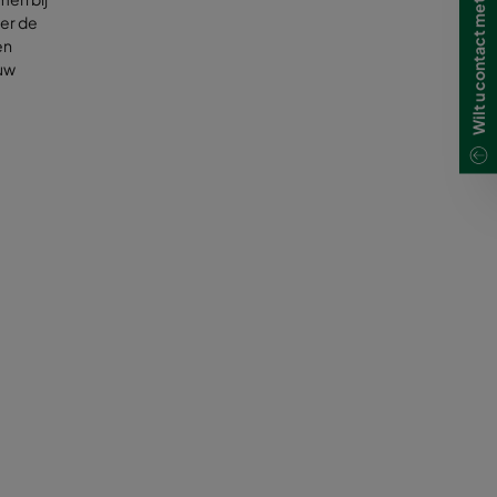
Wilt u contact met ons opnemen?
eer de
en
 uw
erbrand
 hoge
 vereist
e van
gevolg.
rganisch
methode
ding.
e