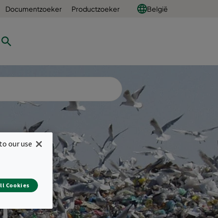
Documentzoeker
Productzoeker
België
to our use
ll Cookies
l