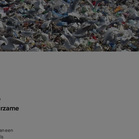
e
uurzame
van een
ls