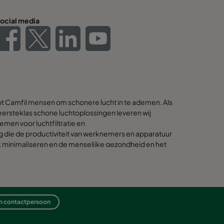
ocial media
pt Camfil mensen om schonere lucht in te ademen. Als
ersteklas schone luchtoplossingen leveren wij
emen voor luchtfiltratie en
g die de productiviteit van werknemers en apparatuur
k minimaliseren en de menselijke gezondheid en het
beste oplossingen voor onze klanten ook de beste
jn. Daarom houden we bij elke stap - van ontwerp tot
cyclus van het product - rekening met de impact van
en contactpersoon
reld om ons heen. Door een frisse benadering van
 ontwerp, nauwkeurige procesbeheersing en een sterke