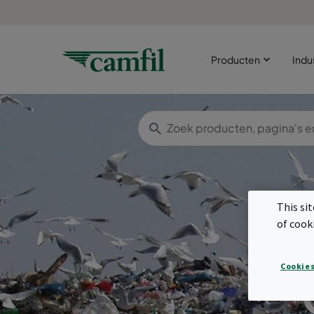
Producten
Indu
This si
of cook
Cookies