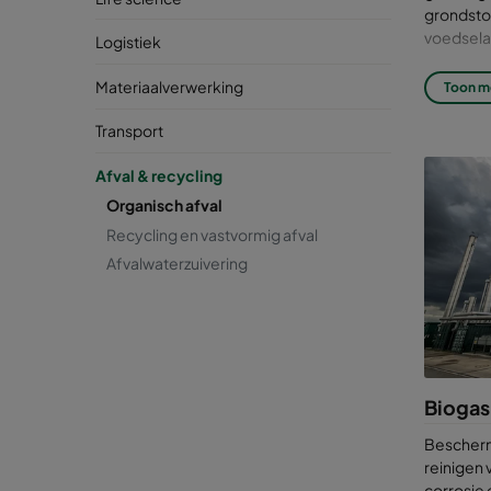
grondstof
voedsela
Logistiek
Anaerobe
Materiaalverwerking
Toon m
maken, t
wordt ge
Transport
gassen di
verbrandi
Afval & recycling
eliminere
Organisch afval
Beh
Recycling en vastvormig afval
Afvalwaterzuivering
cruc
Biogas g
belangrij
energiepr
verkregen
Biogas
ongewenst
Bescherm
Bioga
reinigen 
corrosie 