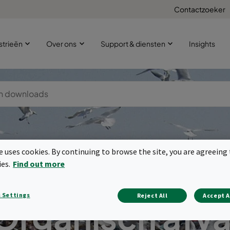
Contactzoeker
strieën
Over ons
Support & diensten
Insights
te uses cookies. By continuing to browse the site, you are agreeing 
ies.
Find out more
 Settings
Reject All
Accept A
Organisch afva