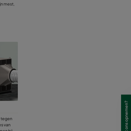
jn mest,
te
ocessen
gsel van
lemen te
eeds
 het
 met
 tegen
es van
men bij