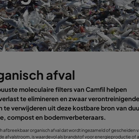
anisch afval
uuste moleculaire filters van Camfil helpen
erlast te elimineren en zwaar verontreinigend
 te verwijderen uit deze kostbare bron van d
ie, compost en bodemverbeteraars.
ch afbreekbaar organisch afval dat wordt ingezameld of gescheiden 
afvalstroom, is waardevol als brandstof voor energieproductie of a