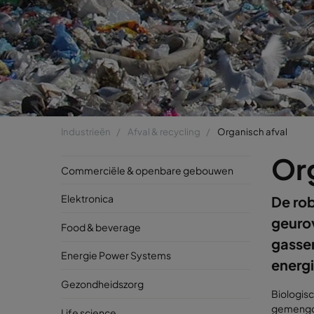
Industrieën
Afval & recycling
Organisch afval
Org
Commerciële & openbare gebouwen
Elektronica
De rob
geurov
Food & beverage
gassen
Energie Power Systems
energ
Gezondheidszorg
Biologis
gemengde 
Life science