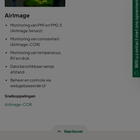
Wilt u contact met ons opnemen?
AirImage
Monitoring van PM1 en PM2.5
(AirImage Sensor)
Monitoring van corrosiviteit
(AirImage-COR)
Monitoring van temperatuur,
RV en druk
Data beschikbaar vanop
afstand
Beheer en controle via
webgebaseerde UI
Snelkoppelingen
AirImage-COR
Naar boven