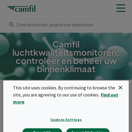
Camfil
luchtkwaliteitsmonitoren:
controleer en beheer uw
binnenklimaat
Producten
Moleculaire filters
Luchtkwaliteit Monitoren
This site uses cookies. By continuing to browse the
site, you are agreeing to our use of cookies.
Find out
Menu
more
Luchtkwaliteit Monitoren
Cookies Settings
Met het luchtkwaliteit monitorsysteem kun