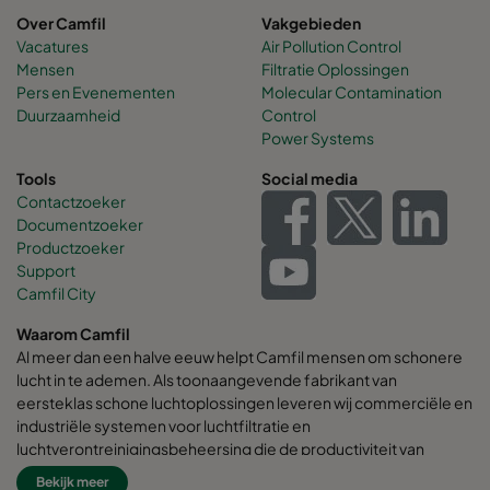
Over Camfil
Vakgebieden
Vacatures
Air Pollution Control
Mensen
Filtratie Oplossingen
Pers en Evenementen
Molecular Contamination
Duurzaamheid
Control
Power Systems
Tools
Social media
Contactzoeker
Documentzoeker
Productzoeker
Support
Camfil City
Waarom Camfil
Al meer dan een halve eeuw helpt Camfil mensen om schonere
lucht in te ademen. Als toonaangevende fabrikant van
eersteklas schone luchtoplossingen leveren wij commerciële en
industriële systemen voor luchtfiltratie en
luchtverontreinigingsbeheersing die de productiviteit van
werknemers en apparatuur verbeteren, het energieverbruik
Bekijk meer