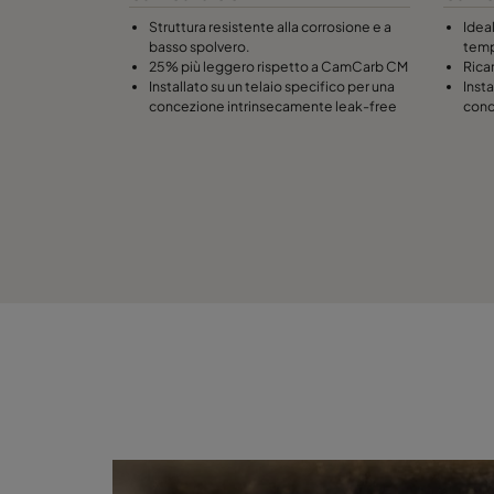
Struttura resistente alla corrosione e a
Idea
basso spolvero.
temp
25% più leggero rispetto a CamCarb CM
Ricar
Installato su un telaio specifico per una
Insta
concezione intrinsecamente leak-free
conc