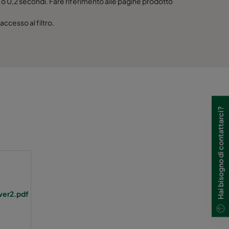
o 0,2 secondi. Fare riferimento alle pagine prodotto
2500
 accesso al filtro.
3750
5000
6250
Hai bisogno di contattarci?
7500
3125
4685
ver2.pdf
6250
7810