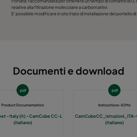
Portata: raccomandata per ottenere un tempo di contatto di 0,1 
692
700
5200
relative alla filtrazione molecolare a carboni attivi.
E' possibile modificare in sito il lato di installazione del portello di
992
700
7800
1292
700
10400
1592
700
13000
Documenti e download
1892
700
15600
692
700
6500
pdf
pdf
992
700
9750
Product Documentation
Instructions-IOMs
et - Italy (it) - CamCube CC-L
CamCubeCC_istruzioni_ITA-
1292
700
13000
(italiano)
(italiano)
1592
700
16250