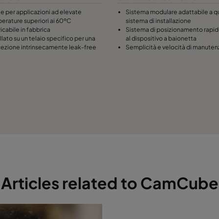
le per applicazioni ad elevate
Sistema modulare adattabile a qu
erature superiori ai 60ºC
sistema di installazione
icabile in fabbrica
Sistema di posizionamento rapid
llato su un telaio specifico per una
al dispositivo a baionetta
ezione intrinsecamente leak-free
Semplicità e velocità di manute
Articles related to CamCube