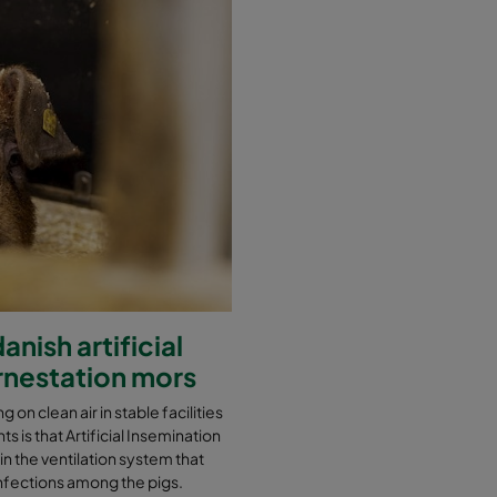
nish artificial
ornestation mors
g on clean air in stable facilities
s is that Artificial Insemination
 in the ventilation system that
t infections among the pigs.