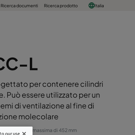
Ricerca documenti
Ricerca prodotto
Italia
CC-L
gettato per contenere cilindri
e. Può essere utilizzato per un
emi di ventilazione al fine di
razione molecolare
rb con profondità massima di 452 mm
to our use