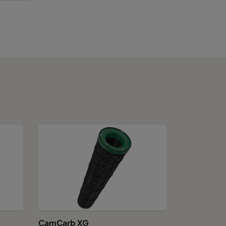
9375
3750
5625
7500
9375
11250
CamCarb XG