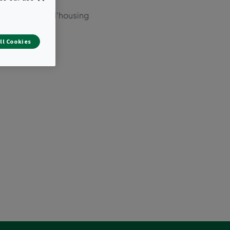
iale Aluzinc dell'housing
ll Cookies
lari a pannello