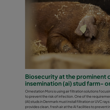
Biosecurity at the prominent da
insemination (ai) stud farm- 
Ornestation Mors is using air filtration solutions focusin
to prevent the risk of infection. One of the requirement
(AI) studs in Denmark must install filtration or UVC rays
provides clean, fresh air at the AI facilities to preven