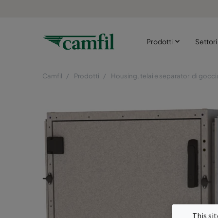
Prodotti
Settor
Camfil
Prodotti
Housing, telai e separatori di gocci
This si