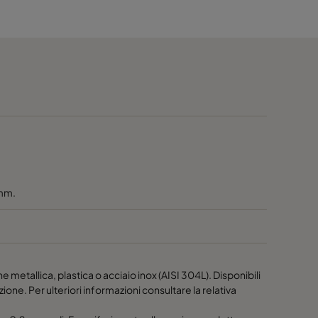
2500
3150
3750
1875
2810
 mm.
3750
4685
ne metallica, plastica o acciaio inox (AISI 304L). Disponibili
5625
zione. Per ulteriori informazioni consultare la relativa