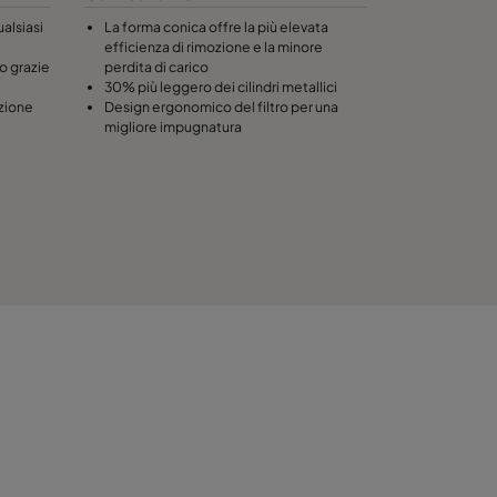
alsiasi
La forma conica offre la più elevata
efficienza di rimozione e la minore
o grazie
perdita di carico
30% più leggero dei cilindri metallici
nzione
Design ergonomico del filtro per una
migliore impugnatura