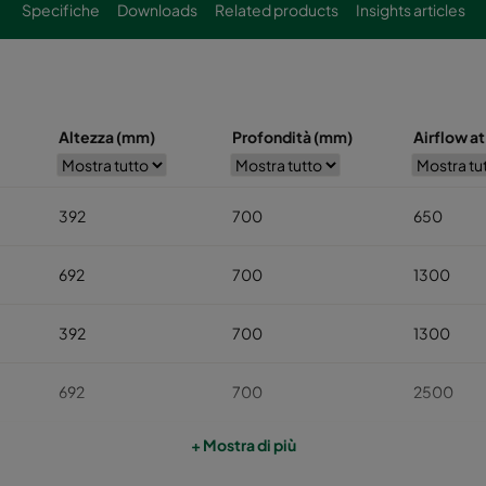
Specifiche
Downloads
Related products
Insights articles
Altezza (mm)
Profondità (mm)
Airflow at
392
700
650
692
700
1300
392
700
1300
692
700
2500
+ Mostra di più
992
700
3900