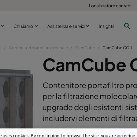
Localizzatore contatti
i
Chi siamo
Assistenza e servizi
Insights
a
Contenitori portafiltro a canale
CamCube
CamCube CC-L
CamCube 
Contenitore portafiltro pro
per la filtrazione molecolar
upgrade degli esistenti sist
includervi elementi di filt
Per filtri cilindrici molecolari CamCa
te uses cookies. By continuing to browse the site, you are agreeing 