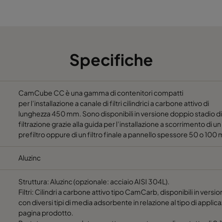
1292
700
5200
1592
700
6500
Specifiche
1892
700
7800
692
700
3900
CamCube CC è una gamma di contenitori compatti
per l’installazione a canale di filtri cilindrici a carbone attivo di
lunghezza 450 mm. Sono disponibili in versione doppio stadio di
992
700
5850
filtrazione grazie alla guida per l’installazione a scorrimento di un
prefiltro oppure di un filtro finale a pannello spessore 50 o 100
1292
700
7800
Aluzinc
1592
700
9750
Struttura: Aluzinc (opzionale: acciaio AISI 304L).
Filtri: Cilindri a carbone attivo tipo CamCarb, disponibili in versio
1892
700
11700
con diversi tipi di media adsorbente in relazione al tipo di applica
pagina prodotto.