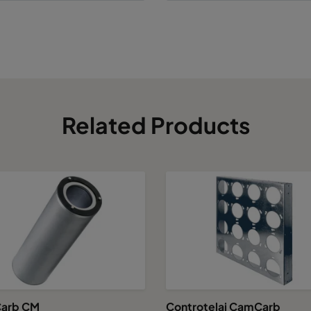
1892
700
19500
692
700
7800
992
700
11700
Related Products
1292
700
15600
1592
700
19500
1892
700
23400
arb CM
Controtelai CamCarb