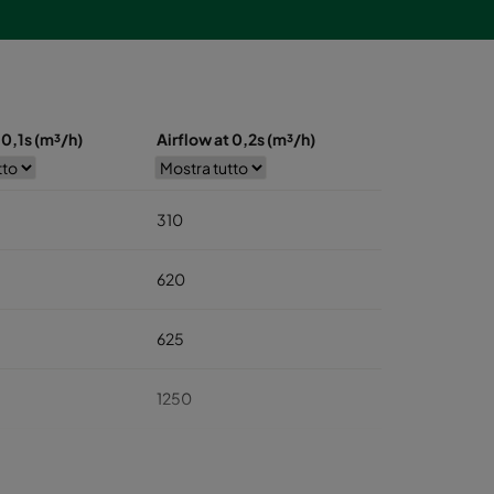
 0,1s (m³/h)
Airflow at 0,2s (m³/h)
310
620
625
1250
1875