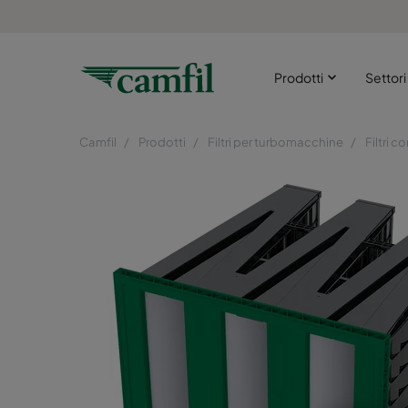
Prodotti
Settor
Camfil
Prodotti
Filtri per turbomacchine
Filtri c