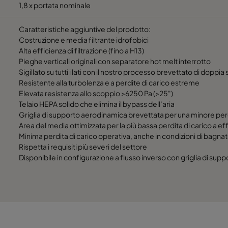
1,8 x portata nominale
Caratteristiche aggiuntive del prodotto:
Costruzione e media filtrante idrofobici
Alta efficienza di filtrazione (fino a H13)
Pieghe verticali originali con separatore hot melt interrotto
Sigillato su tutti i lati con il nostro processo brevettato di doppia s
Resistente alla turbolenza e a perdite di carico estreme
Elevata resistenza allo scoppio >6250 Pa (>25")
Telaio HEPA solido che elimina il bypass dell’aria
Griglia di supporto aerodinamica brevettata per una minore perd
Area del media ottimizzata per la più bassa perdita di carico a ef
Minima perdita di carico operativa, anche in condizioni di bagna
Rispetta i requisiti più severi del settore
Disponibile in configurazione a flusso inverso con griglia di supp