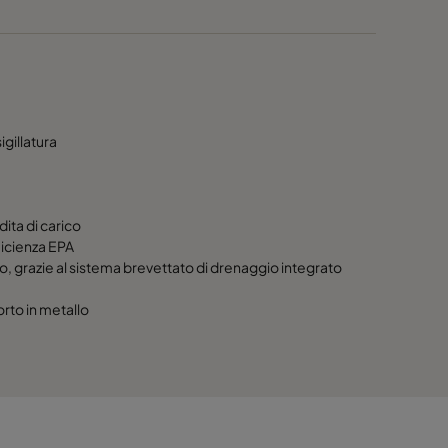
igillatura
ita di carico
ficienza EPA
to, grazie al sistema brevettato di drenaggio integrato
orto in metallo