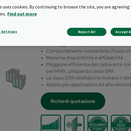
adatto a tutte le installazion
te uses cookies. By continuing to browse the site, you are agreeing 
l’affidabilità sono fondamen
ies.
Find out more
condizioni corrosive, umid
 Settings
Reject All
Accept A
Filtro aria statico con la maggiore durat
Montaggio semplice
Completamente inceneribile (flusso s
Massima disponibilità e affidabilità
Maggiore efficienza del carburante co
per MWh, utilizzando classi EPA
Le classi EPA idrofobiche limitano il d
Adatto per applicazioni ad alta velocità
Richiedi quotazione