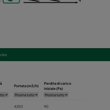
icles
tà
Perdita di carico
Portata (m3/h)
iniziale (Pa)
4250
90