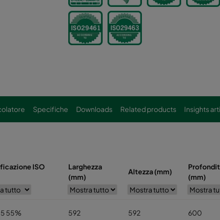
colatore
Specifiche
Downloads
Related products
Insights art
ificazione ISO
Larghezza
Profondi
Altezza (mm)
(mm)
(mm)
,5 55%
592
592
600