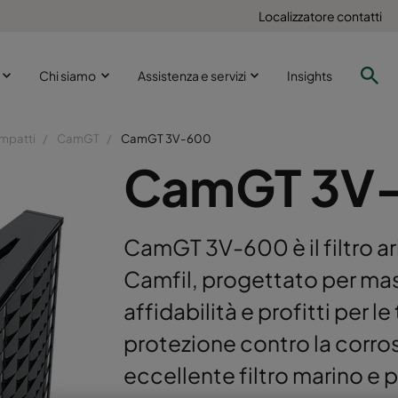
Localizzatore contatti
i
Chi siamo
Assistenza e servizi
Insights
ompatti
CamGT
CamGT 3V-600
CamGT 3V
CamGT 3V-600 è il filtro ari
Camfil, progettato per mas
affidabilità e profitti per 
protezione contro la corro
eccellente filtro marino e 