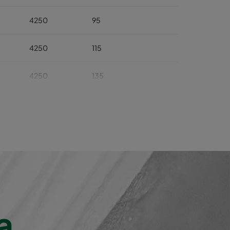
4250
95
4250
115
4250
135
4250
140
4250
190
4250
240
a