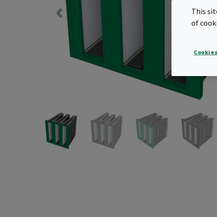
This si
of cook
Cookies