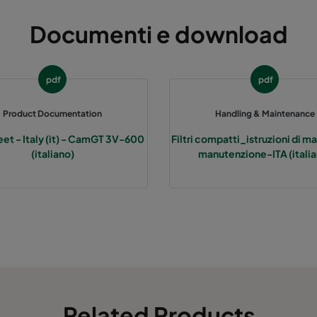
Documenti e download
pdf
pdf
Product Documentation
Handling & Maintenance
et - Italy (it) - CamGT 3V-600
Filtri compatti_istruzioni di m
(italiano)
manutenzione-ITA (italia
Related Products