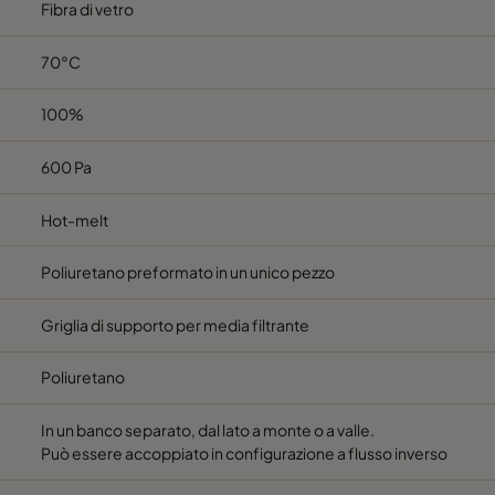
Fibra di vetro
70°C
100%
600 Pa
Hot-melt
Poliuretano preformato in un unico pezzo
Griglia di supporto per media filtrante
Poliuretano
In un banco separato, dal lato a monte o a valle.
Può essere accoppiato in configurazione a flusso inverso