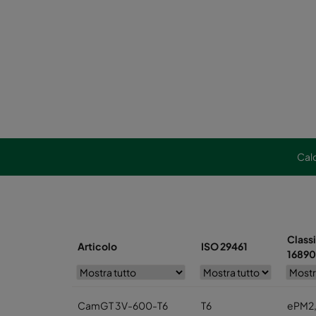
Cal
Class
Articolo
ISO 29461
16890
CamGT 3V-600-T6
T6
ePM2