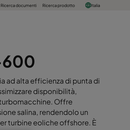
Ricerca documenti
Ricerca prodotto
Italia
-600
a ad alta efficienza di punta di
simizzare disponibilità,
le turbomacchine. Offre
sione salina, rendendolo un
per turbine eoliche offshore. È