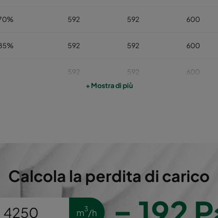
 70%
592
592
600
 85%
592
592
600
592
592
600
+ Mostra di più
592
592
600
592
592
600
592
592
600
Calcola la perdita di carico
=
192
P
3
m
/h