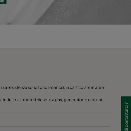
e bassa resistenza sono fondamentali, in particolare in aree
a industriali, motori diesel e a gas, generatori e cabinati,
Hai bisogno di contattarci?