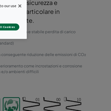
i in cui la sicurezza e
to our use
tali, in particolare in
e o bagnate.
ll Cookies
a e la più bassa e stabile perdita di carico
tandard)
n conseguente riduzione delle emissioni di CO₂
eterioramento come incrostazioni e corrosione
 e/o ambienti difficili