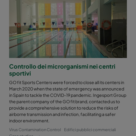
Controllo dei microrganismi nei centri
sportivi
GO fit Sports Centers were forced to close all its centers in
March 2020 when the state of emergency was announced
in Spain to tackle the COVID-19 pandemic. Ingesport Group
the parent company of the GO fit brand, contacted us to
provide a comprehensive solution to reduce the risks of
airborne transmission and infection, facilitating a safer
indoor environment.
Virus Contamination Control
Edifici pubblici commerciali
Case studies
+