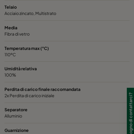
Telaio
ABD13-1220x610x150-P0
H13
1220
Acciaio zincato, Multistrato
ABD13-305x305x292-P0
H13
305
Media
Fibra di vetro
ABD13-305x610x292-P0
H13
305
Temperatura max (°C)
110ºC
ABD13-457x610x292-P0
H13
457
Umidità relativa
ABD13-610x610x292-P0
H13
610
100%
ABD13-762x610x292-P0
H13
762
Perdita di carico finale raccomandata
Hai bisogno di contattarci?
2x Perdita di carico iniziale
Separatore
Alluminio
Guarnizione