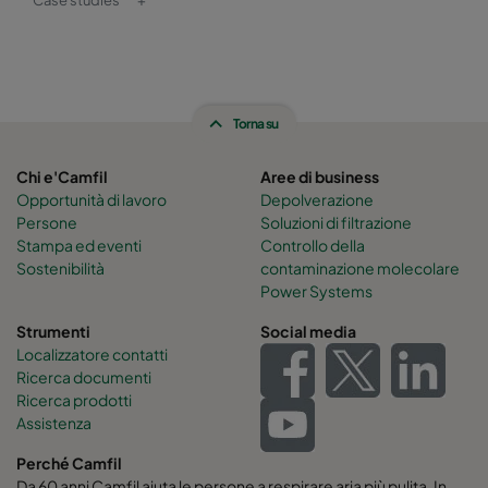
Torna su
Chi e'Camfil
Aree di business
Opportunità di lavoro
Depolverazione
Persone
Soluzioni di filtrazione
Stampa ed eventi
Controllo della
Sostenibilità
contaminazione molecolare
Power Systems
Strumenti
Social media
Localizzatore contatti
Ricerca documenti
Ricerca prodotti
Assistenza
Perché Camfil
Da 60 anni Camfil aiuta le persone a respirare aria più pulita. In