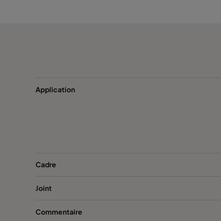
ActiCarb Medical
Iode 131
ActiCarb Mercury
Mercure
ActiCarb Mercury
Mercure
Application
ActiCarb Basic
Gaz basique
ActiCarb Basic
Gaz basique
ActiCarb Acid
Gaz acide
Cadre
ActiCarb Acid
Gaz acide
Joint
ActiCarb ABEK
Gaz militaire
Commentaire