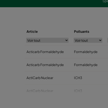
Spé
Article
Polluants
Acticarb Formaldehyde
Formaldehyde
Acticarb Formaldehyde
Formaldehyde
ActiCarb Nuclear
ICH3
ActiCarb Nuclear
ICH3
ActiCarb Medical
Iode 131