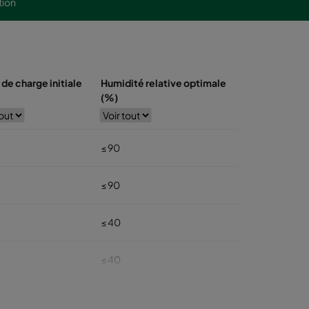
tion
 de charge initiale
Humidité relative optimale
(%)
≤ 90
≤ 90
≤ 40
≤ 40
≤ 40