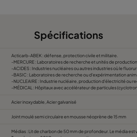
305
610
292
600
140
610
610
292
800
100
Spécifications
305
610
292
400
100
Acticarb-ABEK : défense, protection civile et militaire.
610
610
292
1200
200
-MERCURE : Laboratoires de recherche et unités de production 
-ACIDES : Industries nucléaires ou autres industries où le fluor
-BASIC : Laboratoires de recherche ou d'expérimentation anima
305
610
292
600
200
-NUCLEAIRE : Industrie nucléaire, production d'électricité ou r
-MÉDICAL : Hôpitaux avec accélérateur de particules (cyclotron
610
610
292
1200
200
Acier inoxydable, Acier galvanisé
305
610
292
600
200
Joint moulé semi circulaire en mousse néoprène de 15 mm
610
610
292
500
140
Médias : Lit de charbon de 50 mm de profondeur. Le média est v