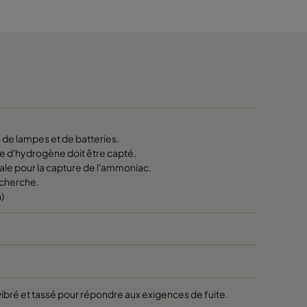
≤ 40
≤ 40
≤ 40
≤ 90
de lampes et de batteries.
ure d'hydrogène doit être capté.
le pour la capture de l'ammoniac.
≤ 90
echerche.
)
≤ 90
≤ 90
≤ 90
ibré et tassé pour répondre aux exigences de fuite.