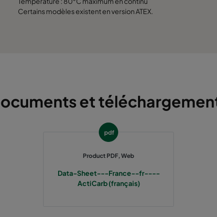
Température : 80°C maximum en continu
305
610
292
250
140
Certains modèles existent en version ATEX.
ocuments et téléchargemen
pdf
Product PDF, Web
Data-Sheet---France--fr----
ActiCarb (français)