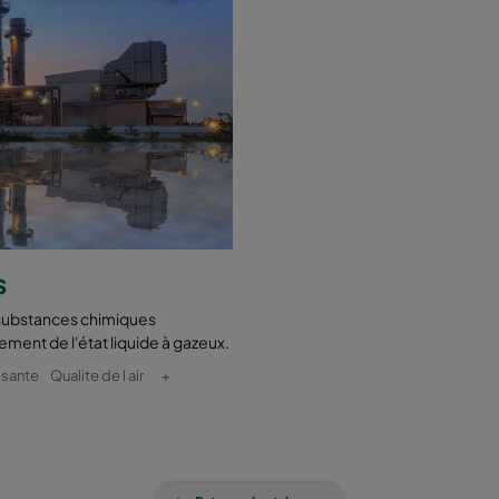
s
 substances chimiques
lement de l'état liquide à gazeux.
 sante
Qualite de l air
+