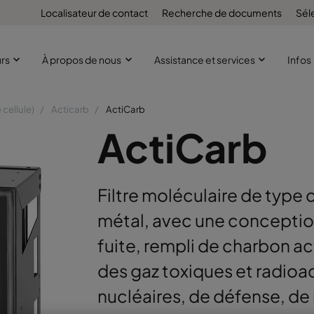
Localisateur de contact
Recherche de documents
Sél
urs
À propos de nous
Assistance et services
Infos
 cellule)
Acticarb
ActiCarb
ActiCarb
Filtre moléculaire de type ce
métal, avec une conceptio
fuite, rempli de charbon ac
des gaz toxiques et radioac
nucléaires, de défense, de