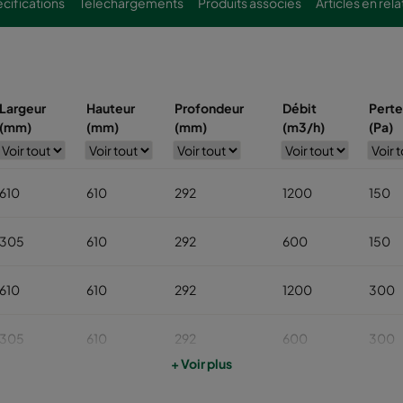
cifications
Téléchargements
Produits associés
Articles en rela
Largeur
Hauteur
Profondeur
Débit
Perte
(mm)
(mm)
(mm)
(m3/h)
(Pa)
610
610
292
1200
150
305
610
292
600
150
610
610
292
1200
300
305
610
292
600
300
+ Voir plus
610
610
292
1200
140