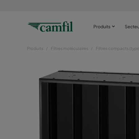
Produits
Secte
Produits
Filtres moléculaires
Filtres compacts (type