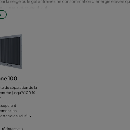
ar la neige ou le gel entraîne une consommation d’énergie élevée que
nt sur un câble chauffant.
e est fabriqué en aluminium ou en acier inoxydable pour offrir une 
s
 corrosion.
es pare-gouttelettes sont fabriquées dans des dimensions spécifiées par
les à installer et offrent une faible perte de charge ainsi qu’un faible n
ne 100
ité de séparation de la
d’entrée jusqu’à 100 %
e
s séparant
cement les
ettes d’eau du flux
l résistant aux