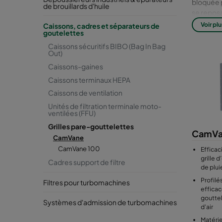
bloquée p
de brouillards d'huile
se reposa
Le CamVan
Voir plu
Caissons, cadres et séparateurs de
goutelettes
contre la
Les grill
Caissons sécuritifs BIBO (Bag In Bag
Out)
sont faci
Caissons-gaines
Caissons terminaux HEPA
Caissons de ventilation
Unités de filtration terminale moto-
ventilées (FFU)
Grilles pare-gouttelettes
CamVa
CamVane
CamVane 100
Efficac
grille 
Cadres support de filtre
de plui
Profilé
Filtres pour turbomachines
effica
gouttel
Systèmes d'admission de turbomachines
d’air
Matérie