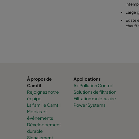
intemp
Large 
Existe 
chauffa
À propos de
Applications
Camfil
Air Pollution Control
Rejoignez notre
Solutions de filtration
équipe
Filtration moléculaire
La famille Camfil
Power Systems
Médias et
événements
Développement
durable
Signalement