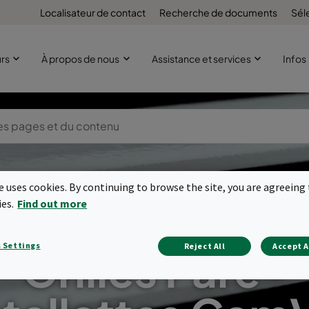
Localisateur de contact
Recherche de documents
Sél
urs
À propos de nous
Assistance et services
Infos
te uses cookies. By continuing to browse the site, you are agreeing 
ies.
Find out more
 Settings
Reject All
Accept A
Grilles Pare-