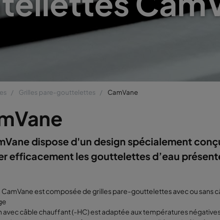
tellettes Cam
tes
Grilles pare-gouttelettes
CamVane
mVane
mVane dispose d'un design spécialement conç
r efficacement les gouttelettes d’eau présente
e CamVane est composée de grilles pare-gouttelettes avec ou sans c
ge
n avec câble chauffant (-HC) est adaptée aux températures négatives