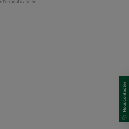
 l'on peut éviter en
bonne protection
 le client, elles
iveau sonore.
Nous contacter