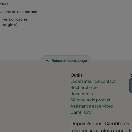
éries
gamme de dimensions
en version câbles
nts (givre)
Retour en haut de page
Outils
R
Localisateur de contact
Recherche de
documents
Sélecteur de produit
Assistance et services
Camfil City
Depuis 60 ans,
Camfil
s’est
respirer un air plus propre.