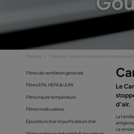
Gou
Produits
Caissons, cadres et séparateurs de goutelet
Ca
Filtres de ventilation générale
Filtres EPA, HEPA & ULPA
Le Ca
stoppe
Filtres haute température
d’air.
Filtres moléculaires
La famill
Épurateurs d'air et purificateurs d'air
antigivra
La versio
Dépoussiéreurs industriels & épurateurs