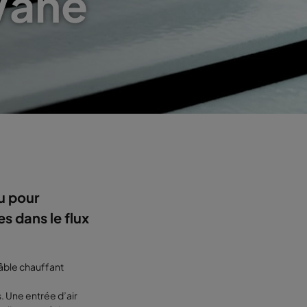
Vane
u pour
s dans le flux
âble chauffant
. Une entrée d’air