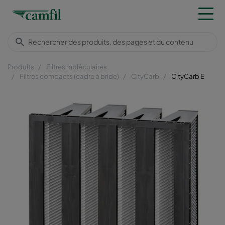
Produits
Filtres moléculaires
Filtres compacts (cadre à bride)
CityCarb
CityCarb E