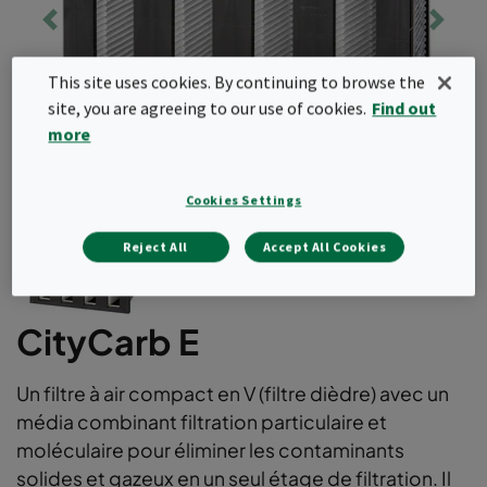
This site uses cookies. By continuing to browse the
site, you are agreeing to our use of cookies.
Find out
more
Cookies Settings
Reject All
Accept All Cookies
CityCarb E
Un filtre à air compact en V (filtre dièdre) avec un
média combinant filtration particulaire et
moléculaire pour éliminer les contaminants
solides et gazeux en un seul étage de filtration. Il