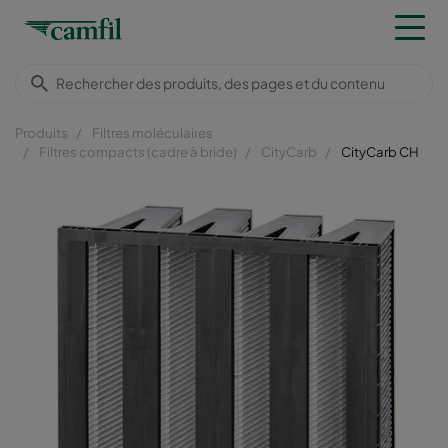
Produits
Filtres moléculaires
Filtres compacts (cadre à bride)
CityCarb
CityCarb CH